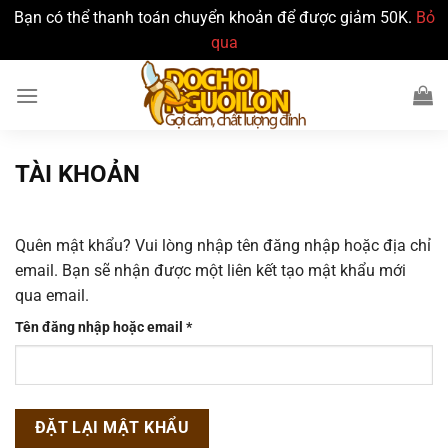
Bạn có thể thanh toán chuyển khoản để được giảm 50K.
Bỏ
qua
Bỏ
qua
nội
dung
TÀI KHOẢN
Quên mật khẩu? Vui lòng nhập tên đăng nhập hoặc địa chỉ
email. Bạn sẽ nhận được một liên kết tạo mật khẩu mới
qua email.
Bắt
Tên đăng nhập hoặc email
*
buộc
ĐẶT LẠI MẬT KHẨU