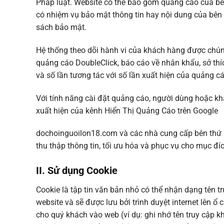
Pháp luật. Website có thể bao gồm quảng cáo của bên
có nhiệm vụ bảo mật thông tin hay nội dung của bên 
sách bảo mật.
Hệ thống theo dõi hành vi của khách hàng được chúng
quảng cáo DoubleClick, báo cáo về nhân khẩu, sở thíc
và số lần tương tác với số lần xuất hiện của quảng cá
Với tính năng cài đặt quảng cáo, người dùng hoặc kh
xuất hiện của kênh Hiển Thị Quảng Cáo trên Google
dochoinguoilon18.com và các nhà cung cấp bên thứ b
thu thập thông tin, tối ưu hóa và phục vụ cho mục đí
II. Sử dụng Cookie
Cookie là tập tin văn bản nhỏ có thể nhận dạng tên t
website và sẽ được lưu bởi trình duyệt internet lên ổ
cho quý khách vào web (ví dụ: ghi nhớ tên truy cập 