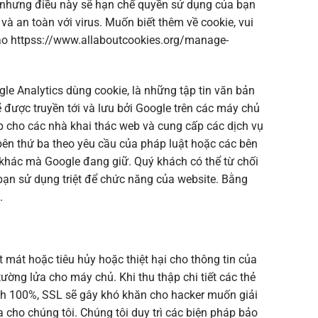
ie nhưng điều này sẽ hạn chế quyền sử dụng của bạn
và an toàn với virus. Muốn biết thêm về cookie, vui
 vào httpss://www.allaboutcookies.org/manage-
gle Analytics dùng cookie, là những tập tin văn bản
 được truyền tới và lưu bởi Google trên các máy chủ
b cho các nhà khai thác web và cung cấp các dịch vụ
 bên thứ ba theo yêu cầu của pháp luật hoặc các bên
o khác mà Google đang giữ. Quý khách có thể từ chối
 bạn sử dụng triệt để chức năng của website. Bằng
.
 mát hoặc tiêu hủy hoặc thiệt hại cho thông tin của
tường lửa cho máy chủ. Khi thu thập chi tiết các thẻ
nh 100%, SSL sẽ gây khó khăn cho hacker muốn giải
 cho chúng tôi. Chúng tôi duy trì các biện pháp bảo