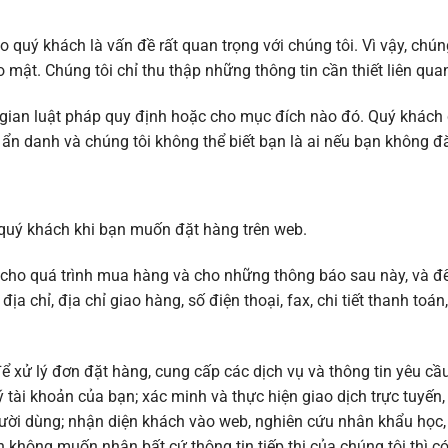
 quý khách là vấn đề rất quan trọng với chúng tôi. Vì vậy, chún
 mật. Chúng tôi chỉ thu thập những thông tin cần thiết liên qu
i gian luật pháp quy định hoặc cho mục đích nào đó. Quý khách 
g ẩn danh và chúng tôi không thể biết bạn là ai nếu bạn không 
 quý khách khi bạn muốn đặt hàng trên web.
ạn cho quá trình mua hàng và cho những thông báo sau này, và đ
, địa chỉ, địa chỉ giao hàng, số điện thoại, fax, chi tiết thanh toá
ể xử lý đơn đặt hàng, cung cấp các dịch vụ và thông tin yêu cầ
 tài khoản của bạn; xác minh và thực hiện giao dịch trực tuyến, k
gười dùng; nhận diện khách vào web, nghiên cứu nhân khẩu học,
không muốn nhận bất cứ thông tin tiếp thị của chúng tôi thì có 