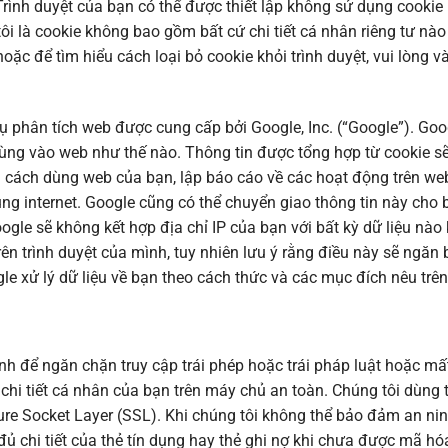
. Trình duyệt của bạn có thể được thiết lập không sử dụng cook
i là cookie không bao gồm bất cứ chi tiết cá nhân riêng tư nào 
oặc để tìm hiểu cách loại bỏ cookie khỏi trình duyệt, vui lòng
ụ phân tích web được cung cấp bởi Google, Inc. (“Google”). Goo
dùng vào web như thế nào. Thông tin được tổng hợp từ cookie sẽ
á cách dùng web của bạn, lập báo cáo về các hoạt động trên we
ùng internet. Google cũng có thể chuyển giao thông tin này cho
oogle sẽ không kết hợp địa chỉ IP của bạn với bất kỳ dữ liệu nà
rên trình duyệt của mình, tuy nhiên lưu ý rằng điều này sẽ ngăn
e xử lý dữ liệu về bạn theo cách thức và các mục đích nêu trên
inh để ngăn chặn truy cập trái phép hoặc trái pháp luật hoặc mất
p chi tiết cá nhân của bạn trên máy chủ an toàn. Chúng tôi dùng 
ure Socket Layer (SSL). Khi chúng tôi không thể bảo đảm an ni
 chi tiết của thẻ tín dụng hay thẻ ghi nợ khi chưa được mã hóa