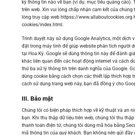
kỳ thông tin nào về bạn (ví dụ: mục tiêu quảng cáo)
trên web. Xin vui lòng chấp nhận cam kết của chúng tô
lòng truy cập web httpss://www.allaboutcookies.org h
cookies/index.html.
Trình duyệt này sử dụng Google Analytics, một dịch v
đặt trong máy tính để giúp website phân tích người 
tại Hoa Kỳ. Google sẽ dùng thông tin này để đánh gi
khác liên quan đến các hoạt động internet và cách d
thứ ba xử lý thông tin trên danh nghĩa của Google. G
dùng cookie bằng cách chọn các thiết lập thích hợp t
cách sử dụng trang web này, bạn đã đồng ý cho Googl
III. Bảo mật
Chúng tôi có biện pháp thích hợp về kỹ thuật và an n
bạn. Khi thu thập dữ liệu trên web, chúng tôi thu thậ
thanh toán điện tử, chúng tôi dùng mã hóa bằng Sec
mã thông tin của quý khách. Bạn không nên gửi đầy đủ