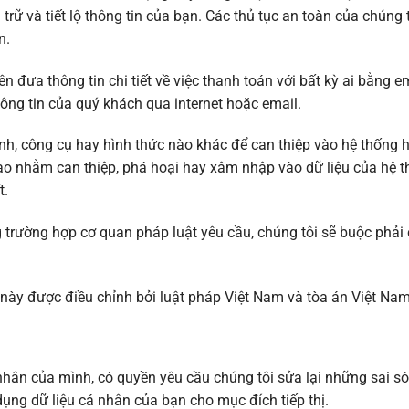
ưu trữ và tiết lộ thông tin của bạn. Các thủ tục an toàn của chúng 
n.
đưa thông tin chi tiết về việc thanh toán với bất kỳ ai bằng e
hông tin của quý khách qua internet hoặc email.
nh, công cụ hay hình thức nào khác để can thiệp vào hệ thống h
nào nhằm can thiệp, phá hoại hay xâm nhập vào dữ liệu của hệ 
t.
 trường hợp cơ quan pháp luật yêu cầu, chúng tôi sẽ buộc phả
 này được điều chỉnh bởi luật pháp Việt Nam và tòa án Việt Na
nhân của mình, có quyền yêu cầu chúng tôi sửa lại những sai só
ng dữ liệu cá nhân của bạn cho mục đích tiếp thị.