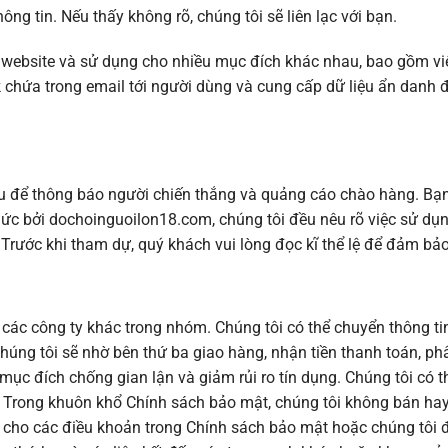
ng tin. Nếu thấy không rõ, chúng tôi sẽ liên lạc với bạn.
ên website và sử dụng cho nhiều mục đích khác nhau, bao gồm vi
chứa trong email tới người dùng và cung cấp dữ liệu ẩn danh đó
iệu để thông báo người chiến thắng và quảng cáo chào hàng. Bạn 
 chức bởi dochoinguoilon18.com, chúng tôi đều nêu rõ việc sử d
 Trước khi tham dự, quý khách vui lòng đọc kĩ thể lệ để đảm bả
 các công ty khác trong nhóm. Chúng tôi có thể chuyển thông ti
ng tôi sẽ nhờ bên thứ ba giao hàng, nhận tiền thanh toán, phân 
i mục đích chống gian lận và giảm rủi ro tín dụng. Chúng tôi có
 Trong khuôn khổ Chính sách bảo mật, chúng tôi không bán hay 
ết cho các điều khoản trong Chính sách bảo mật hoặc chúng tôi