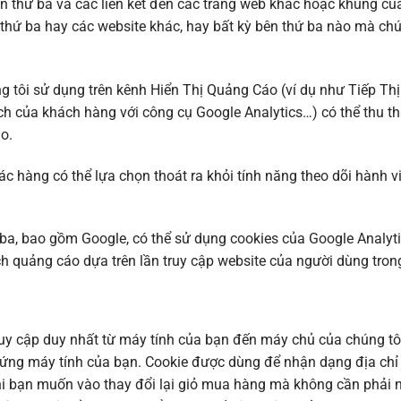
 thứ ba và các liên kết đến các trang web khác hoặc khung của
thứ ba hay các website khác, hay bất kỳ bên thứ ba nào mà chú
 tôi sử dụng trên kênh Hiển Thị Quảng Cáo (ví dụ như Tiếp Thị
h của khách hàng với công cụ Google Analytics…) có thể thu thập
o.
ác hàng có thể lựa chọn thoát ra khỏi tính năng theo dõi hành 
a, bao gồm Google, có thể sử dụng cookies của Google Analyti
ch quảng cáo dựa trên lần truy cập website của người dùng tron
ruy cập duy nhất từ máy tính của bạn đến máy chủ của chúng tôi
 cứng máy tính của bạn. Cookie được dùng để nhận dạng địa chỉ IP
khi bạn muốn vào thay đổi lại giỏ mua hàng mà không cần phải n