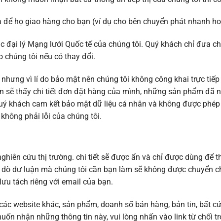
ba để họ giao hàng cho bạn (ví dụ cho bên chuyển phát nhanh h
c đại lý Mạng lưới Quốc tế của chúng tôi. Quý khách chỉ đưa c
 chúng tôi nếu có thay đổi.
 nhưng vì lí do bảo mật nên chúng tôi không công khai trực tiếp 
n sẽ thấy chi tiết đơn đặt hàng của mình, những sản phẩm đã n
uý khách cam kết bảo mật dữ liệu cá nhân và không được phép ti
không phải lỗi của chúng tôi.
ghiên cứu thị trường. chi tiết sẽ được ẩn và chỉ được dùng để 
m dò dư luận mà chúng tôi cần bạn làm sẽ không được chuyển cho 
ưu tách riêng với email của bạn.
, các website khác, sản phẩm, doanh số bán hàng, bản tin, bất 
ốn nhận những thông tin này, vui lòng nhấn vào link từ chối tr