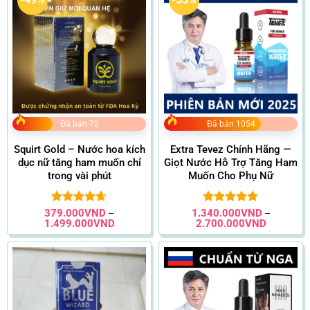
Đã bán 72
Đã bán 1054
Squirt Gold – Nước hoa kích
Extra Tevez Chính Hãng —
dục nữ tăng ham muốn chỉ
Giọt Nước Hỗ Trợ Tăng Ham
trong vài phút
Muốn Cho Phụ Nữ
379.000
Được xếp
VND
1.340.000
Được xếp
VND
–
–
Khoảng
Khoảng
1.499.000
VND
2.700.000
VND
hạng
4.66
hạng
4.81
giá:
giá:
5 sao
5 sao
từ
từ
379.000VND
1.340.00
đến
đến
1.499.000VND
2.700.00