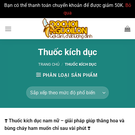
Bạn có thể thanh toán chuyển khoản để được giảm 50K.
Bỏ
qua
Bỏ
qua
nội
dung
Thuốc kích dục
TRANG CHỦ
/
THUỐC KÍCH DỤC
PHÂN LOẠI SẢN PHẨM
❣️
Thuốc kích dục nam nữ – giải pháp giúp thăng hoa và
bùng cháy ham muốn chỉ sau vài phút
❣️