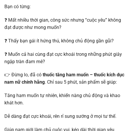
Bạn có từng:
❓ Mất nhiều thời gian, công sức nhưng “cuộc yêu” không
đạt được như mong muốn?
❓ Thấy bạn gái ít hứng thú, không chủ động gần gũi?
❓ Muốn cả hai cùng đạt cực khoái trong những phút giây
ngập tràn đam mê?
👉 Đừng lo, đã có
thuốc tăng ham muốn – thuốc kích dục
nam nữ chính hãng
. Chỉ sau 5 phút, sản phẩm sẽ giúp:
Tăng ham muốn tự nhiên, khiến nàng chủ động và khao
khát hơn.
Dễ dàng đạt cực khoái, rên rỉ sung sướng ở mọi tư thế.
Giúp nam giới làm chủ cuộc vui, kéo dài thời gian yêu