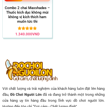
Combo 2 chai Maxshades –
Thuốc kích dục không mùi
không vị kích thích ham
muốn tức thì
1.340.000
Được xếp
VND
hạng
4.87
5 sao
Với chất lượng và trải nghiệm của khách hàng luôn đặt lên hàng
đầu,
Đồ Chơi Người Lớn
đã và đang trở thành một trong những
cửa hàng uy tín hàng đầu trong lĩnh vực dồ chơi người lớn.
...
Hướng đến tôn chỉ “Gợi cảm - Chất lượng đỉnh”