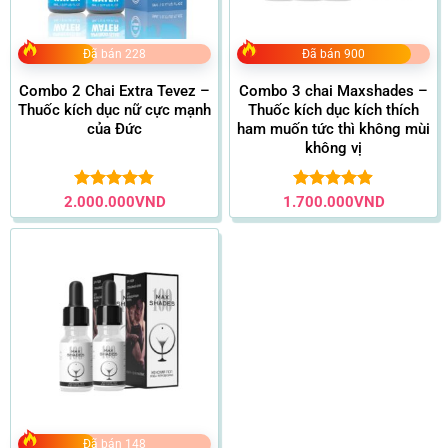
Đã bán 228
Đã bán 900
Combo 2 Chai Extra Tevez –
Combo 3 chai Maxshades –
Thuốc kích dục nữ cực mạnh
Thuốc kích dục kích thích
của Đức
ham muốn tức thì không mùi
không vị
2.000.000
Được xếp
VND
1.700.000
Được xếp
VND
hạng
4.80
hạng
4.86
5 sao
5 sao
Đã bán 148