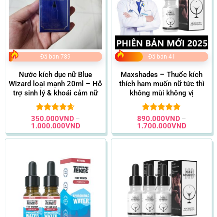
Đã bán 789
Đã bán 41
Nước kích dục nữ Blue
Maxshades – Thuốc kích
Wizard loại mạnh 20ml – Hỗ
thích ham muốn nữ tức thì
trợ sinh lý & khoái cảm nữ
không mùi không vị
350.000
Được xếp
VND
890.000
Được xếp
VND
–
–
Khoảng
Khoảng
1.000.000
VND
1.700.000
VND
hạng
4.56
hạng
4.83
giá:
giá:
5 sao
5 sao
từ
từ
350.000VND
890.000V
đến
đến
1.000.000VND
1.700.00