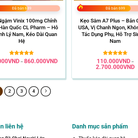
Đã bán 689
Đã bán 699
gậm Vinix 100mg Chính
Kẹo Sâm A7 Plus – Bản 
Hàn Quốc CL Pharm – Hỗ
USA, Vị Chanh Ngon, Khô
inh Lý Nam, Kéo Dài Quan
Tác Dụng Phụ, Hỗ Trợ Si
Hệ
Nam
Khoảng
000
VND
Được xếp
860.000
VND
110.000
Được xếp
VND
–
–
giá:
hạng
4.73
hạng
4.71
K
2.700.000
VND
từ
5 sao
5 sao
gi
110.000VND
t
đến
1
860.000VND
đ
2
2
3
4
n liên hệ
Danh mục sản phẩm