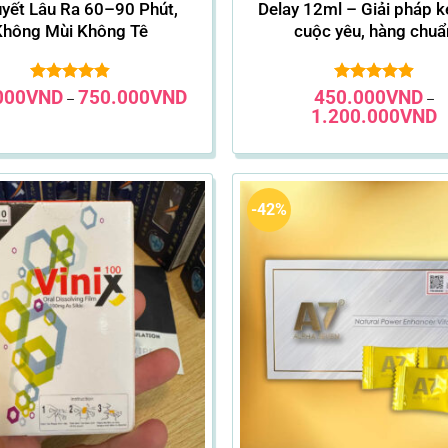
uyết Lâu Ra 60–90 Phút,
Delay 12ml – Giải pháp k
Không Mùi Không Tê
cuộc yêu, hàng chuẩ
Khoảng
000
VND
Được xếp
750.000
VND
450.000
Được xếp
VND
–
–
giá:
hạng
4.86
hạng
4.86
K
1.200.000
VND
từ
5 sao
5 sao
gi
250.000VND
t
đến
4
750.000VND
đ
1
-42%