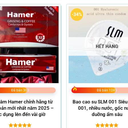
đến
1.499.000VND
-34%
HẾT HÀNG
Đã bán 303
Đã bán 1245
âm Hamer chính hãng từ
Bao cao su SLM 001 Siê
bản mới nhất năm 2025 –
001, nhiều nước, gốc n
c dụng lên đến vài giờ
duỡng ẩm sâu