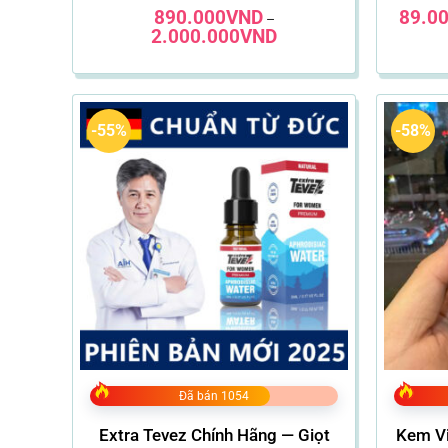
890.000
Được xếp
VND
89.0
–
hạng
4.66
Khoảng
2.000.000
VND
5 sao
giá:
từ
890.000VND
đến
2.000.000VND
-55%
-58%
Đã bán 1054
Extra Tevez Chính Hãng — Giọt
Kem Vi