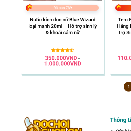
Đã bán 789
Nước kích dục nữ Blue Wizard
Tem N
loại mạnh 20ml – Hỗ trợ sinh lý
Hãng 
& khoái cảm nữ
Trợ S
350.000
Được xếp
VND
110.
–
hạng
4.56
Khoảng
1.000.000
VND
5 sao
giá:
từ
350.000VND
đến
1.000.000VND
1
Thông ti