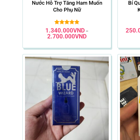
Nước Hỗ Trợ Tăng Ham Muốn
Bí Q
Cho Phụ Nữ
1.340.000
Được xếp
VND
250.
–
hạng
4.81
Khoảng
2.700.000
VND
5 sao
giá:
từ
1.340.000VND
đến
2.700.000VND