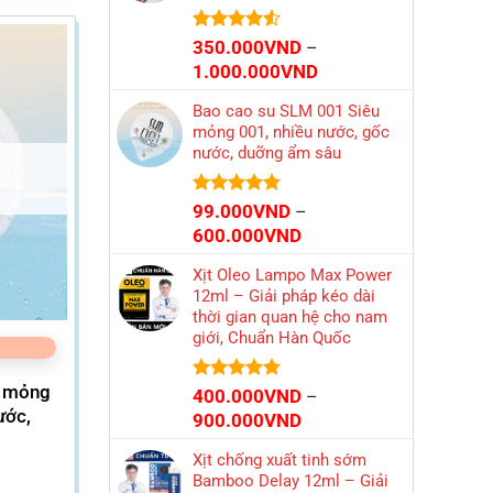
600.000VND
600.000VND
Được xếp
350.000
VND
–
hạng
4.56
Khoảng
1.000.000
VND
5 sao
giá:
Bao cao su SLM 001 Siêu
từ
mỏng 001, nhiều nước, gốc
350.000VND
nước, duỡng ẩm sâu
đến
1.000.000VND
Được xếp
99.000
VND
–
hạng
4.86
Khoảng
600.000
VND
5 sao
giá:
Xịt Oleo Lampo Max Power
từ
12ml – Giải pháp kéo dài
99.000VND
thời gian quan hệ cho nam
đến
giới, Chuẩn Hàn Quốc
600.000VND
u mỏng
Được xếp
400.000
VND
–
hạng
4.86
ước,
Khoảng
900.000
VND
5 sao
giá:
Xịt chống xuất tinh sớm
từ
Bamboo Delay 12ml – Giải
400.000VND