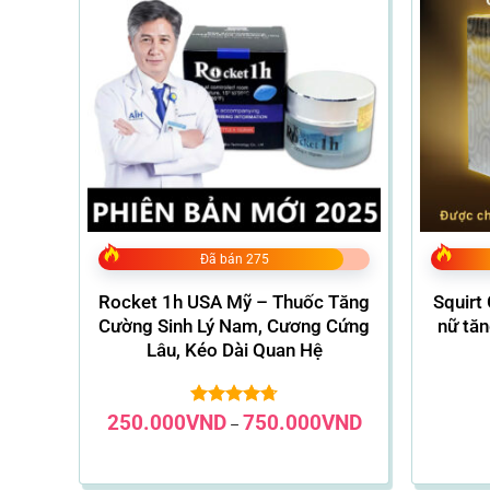
Đã bán 275
Rocket 1h USA Mỹ – Thuốc Tăng
Squirt
Cường Sinh Lý Nam, Cương Cứng
nữ tăn
Lâu, Kéo Dài Quan Hệ
Khoảng
250.000
VND
Được xếp
750.000
VND
–
giá:
hạng
4.75
từ
5 sao
250.000VND
đến