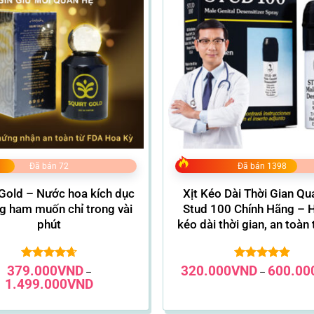
Đã bán 72
Đã bán 1398
 Gold – Nước hoa kích dục
Xịt Kéo Dài Thời Gian Q
g ham muốn chỉ trong vài
Stud 100 Chính Hãng – H
phút
kéo dài thời gian, an toàn t
379.000
Được xếp
VND
320.000
VND
Được xếp
600.00
–
–
hạng
4.66
hạng
4.85
Khoảng
1.499.000
VND
5 sao
giá:
5 sao
từ
379.000VND