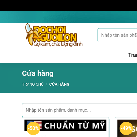
Bỏ
qua
nội
Tìm
dung
kiếm:
Tra
Cửa hàng
TRANG CHỦ
/
CỬA HÀNG
Tìm
kiếm:
-50%
-49%