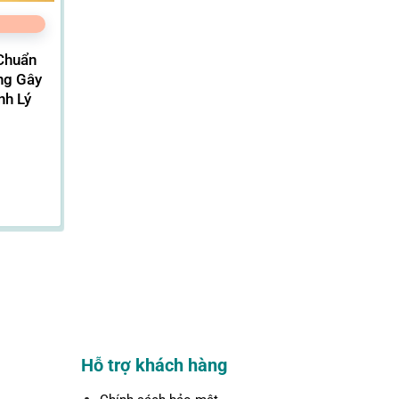
Chuẩn
ng Gây
nh Lý
hoảng
á:
ừ
10.000VND
ến
.700.000VND
Hỗ trợ khách hàng