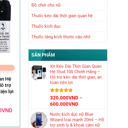
Đồ chơi cho nữ
Thuốc kéo dài thời gian quan hệ
Thuốc kích dục
Thuốc tăng kích thước cậu nhỏ
SẢN PHẨM
Xịt Kéo Dài Thời Gian Quan
Hệ Stud 100 Chính Hãng –
Hỗ trợ kéo dài thời gian, an
uan Hệ
toàn tiện lợi
ỗ trợ
iện lợi
Được xếp
320.000
VND
–
hạng
4.85
Khoảng
600.000
VND
5 sao
Khoảng
giá:
0
VND
giá:
Nước kích dục nữ Blue
từ
từ
Wizard loại mạnh 20ml – Hỗ
320.000VND
320.000VND
trợ sinh lý & khoái cảm nữ
đến
đến