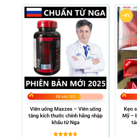
750.000VND
-4%
Đã bán 365
Viên uống Maxzex – Viên uống
Kẹo s
tăng kích thước chính hãng nhập
Mỹ – 
khẩu từ Nga
tá