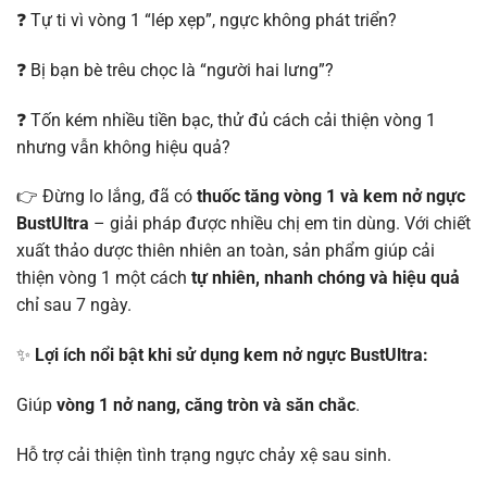
❓ Tự ti vì vòng 1 “lép xẹp”, ngực không phát triển?
❓ Bị bạn bè trêu chọc là “người hai lưng”?
❓ Tốn kém nhiều tiền bạc, thử đủ cách cải thiện vòng 1
nhưng vẫn không hiệu quả?
👉 Đừng lo lắng, đã có
thuốc tăng vòng 1 và kem nở ngực
BustUltra
– giải pháp được nhiều chị em tin dùng. Với chiết
xuất thảo dược thiên nhiên an toàn, sản phẩm giúp cải
thiện vòng 1 một cách
tự nhiên, nhanh chóng và hiệu quả
chỉ sau 7 ngày.
✨
Lợi ích nổi bật khi sử dụng kem nở ngực BustUltra:
Giúp
vòng 1 nở nang, căng tròn và săn chắc
.
Hỗ trợ cải thiện tình trạng ngực chảy xệ sau sinh.