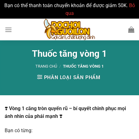
Bạn có thể thanh toán chuyển khoản để được giảm 50K.
Bỏ
qua
Bỏ
qua
nội
dung
Thuốc tăng vòng 1
TRANG CHỦ
/
THUỐC TĂNG VÒNG 1
PHÂN LOẠI SẢN PHẨM
❣️
Vòng 1 căng tròn quyến rũ – bí quyết chinh phục mọi
ánh nhìn của phái mạnh
❣️
Bạn có từng: