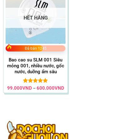
HẾT HÀNG
Đã bán 1245
Bao cao su SLM 001 Siêu
mỏng 001, nhiều nước, gốc
nước, duỡng ẩm sâu
Khoảng
99.000
VND
Được xếp
600.000
VND
–
giá:
hạng
4.86
từ
5 sao
99.000VND
đến
600.000VND