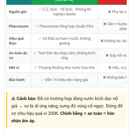
✅ 🇩🇪 Đức · CE Đức · Phòng thí
Nguồn gốc
❌ Pha tại nhà /
nghiệm Berlin
❌ Cồn + hương li
Pheromone
✅ Pheromone tổng hợp chuẩn FDA
pherom
Hiệu quả
✅ Vợ thật sự ham muốn, không
❌ Không tác dụng /
thực
gượng
An toàn da
✅ Test trên da nhạy cảm, không kích
❌ Gây nổi mẩn, 
vợ
ứng
Mùi vị
✅ Thoang thoảng như nước hoa nhẹ
❌ Hắc, vợ phát
❌ Không bảo hành
Bảo hành
✅ Đền 10 triệu nếu hàng giả
tiền
⚠️ Cảnh báo:
Đã có trường hợp dùng nước kích dục nữ
giả → vợ bị dị ứng nặng, sưng đỏ vùng cổ-ngực. Đừng để
vợ chịu hậu quả vì 200K.
Chính hãng = an toàn = hôn
nhân ấm áp.