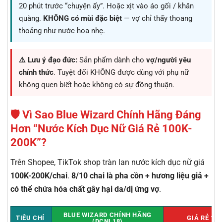
20 phút trước “chuyện ấy”. Hoặc xịt vào áo gối / khăn
quàng.
KHÔNG có mùi đặc biệt
— vợ chỉ thấy thoang
thoảng như nước hoa nhẹ.
⚠️ Lưu ý đạo đức:
Sản phẩm dành cho
vợ/người yêu
chính thức
. Tuyệt đối KHÔNG được dùng với phụ nữ
không quen biết hoặc không có sự đồng thuận.
🛡️ Vì Sao Blue Wizard Chính Hãng Đáng
Hơn “Nước Kích Dục Nữ Giá Rẻ 100K-
200K”?
Trên Shopee, TikTok shop tràn lan nước kích dục nữ giá
100K-200K/chai
.
8/10 chai là pha cồn + hương liệu giả +
có thể chứa hóa chất gây hại da/dị ứng vợ
.
BLUE WIZARD CHÍNH HÃNG
TIÊU CHÍ
GIÁ RẺ 10
(DCNL18)