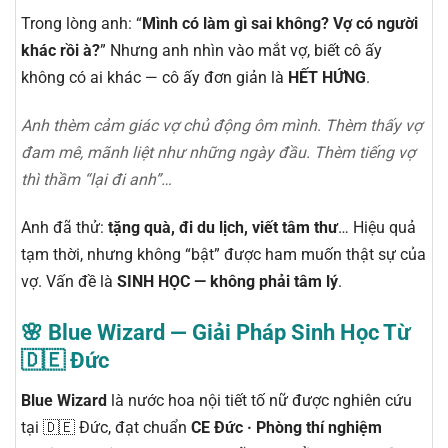
Trong lòng anh: “
Mình có làm gì sai không? Vợ có người
khác rồi à?
” Nhưng anh nhìn vào mắt vợ, biết cô ấy
không có ai khác — cô ấy đơn giản là
HẾT HỨNG
.
Anh thèm cảm giác vợ chủ động ôm mình. Thèm thấy vợ
đam mê, mãnh liệt như những ngày đầu. Thèm tiếng vợ
thì thầm “lại đi anh”…
Anh đã thử:
tặng quà, đi du lịch, viết tâm thư
… Hiệu quả
tạm thời, nhưng không “bật” được ham muốn thật sự của
vợ. Vấn đề là
SINH HỌC — không phải tâm lý
.
🌸 Blue Wizard — Giải Pháp Sinh Học Từ
🇩🇪 Đức
Blue Wizard
là nước hoa nội tiết tố nữ được nghiên cứu
tại 🇩🇪 Đức, đạt chuẩn
CE Đức · Phòng thí nghiệm