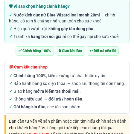
từ
🛡️ Vì sao chọn hàng chính hãng?
350.000VND
✓
Nước kích dục nữ Blue Wizard loại mạnh 20ml
— chính
đến
hãng, có tem & chứng nhận, an toàn cho sức khoẻ.
1.000.000VND
✓
Hiệu quả vượt trội,
không gây tác dụng phụ
.
✓
Tránh xa
hàng trôi nổi giá rẻ
có thể gây hại cho sức khoẻ.
✅ Chính hãng 100%
🔒 Giao kín đáo
↩️ Đổi trả nếu lỗi
💯 Cam kết của shop
✓
Chính hãng 100%
, kiểm chứng từ nhà thuốc uy tín.
✓
Bảo hành bằng số điện thoại — shop lưu thông tin đơn hàng.
✓
Giao hàng
mở ra kiểm tra thoải mái
.
✓
Không hiệu quả →
đổi trả / hoàn tiền
.
✓
Gói hàng kín đáo
, che tên sản phẩm.
Bạn cần tư vấn về sản phẩm hoặc cần tìm hiểu chính sách dành
cho khách hàng? Vui lòng gọi trực tiếp cho chúng tôi qua