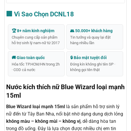
🏢 Vì Sao Chọn DCNL18
🏆 8+ năm kinh nghiệm
👥 50.000+ khách hàng
Chuyên cung cấp sản phẩm
Tin tưởng và quay lại đặt
hỗ trợ sinh lý nam-nữ từ 2017
hàng nhiều lần
🚚 Giao toàn quốc
🔒 Bảo mật tuyệt đối
Hỏa tốc TP.HCM/HN trong 2h
Đóng kín không ghi tên SP ·
· COD cả nước
không gọi tên thật
Nước kích thích nữ Blue Wizard loại mạnh
15ml
Blue Wizard loại mạnh 15ml
là sản phẩm hỗ trợ sinh lý
nữ đến từ Tây Ban Nha, nổi bật nhờ dạng dung dịch lỏng
không màu – không mùi – không vị
, dễ dàng hòa tan
trong đồ uống. Đây là lựa chọn được nhiều chị em tin