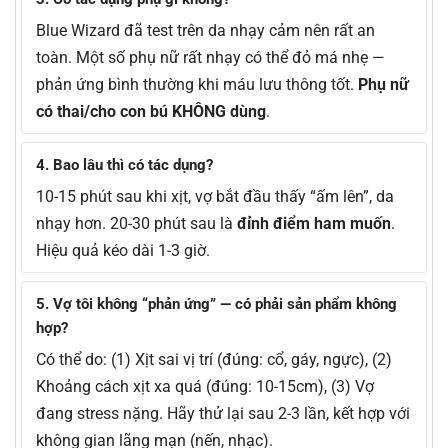
Blue Wizard đã test trên da nhạy cảm nên rất an
toàn. Một số phụ nữ rất nhạy có thể đỏ má nhẹ —
phản ứng bình thường khi máu lưu thông tốt.
Phụ nữ
có thai/cho con bú KHÔNG dùng
.
4. Bao lâu thì có tác dụng?
10-15 phút sau khi xịt, vợ bắt đầu thấy “ấm lên”, da
nhạy hơn. 20-30 phút sau là
đỉnh điểm ham muốn
.
Hiệu quả kéo dài 1-3 giờ.
5. Vợ tôi không “phản ứng” — có phải sản phẩm không
hợp?
Có thể do: (1) Xịt sai vị trí (đúng: cổ, gáy, ngực), (2)
Khoảng cách xịt xa quá (đúng: 10-15cm), (3) Vợ
đang stress nặng. Hãy thử lại sau 2-3 lần, kết hợp với
không gian lãng mạn (nến, nhạc).