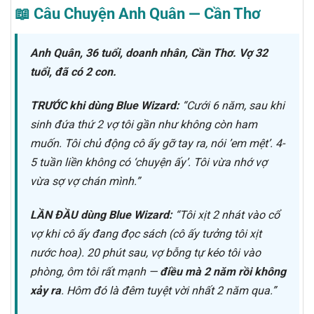
📖 Câu Chuyện Anh Quân — Cần Thơ
Anh Quân, 36 tuổi, doanh nhân, Cần Thơ. Vợ 32
tuổi, đã có 2 con.
TRƯỚC khi dùng Blue Wizard:
“Cưới 6 năm, sau khi
sinh đứa thứ 2 vợ tôi gần như không còn ham
muốn. Tôi chủ động cô ấy gỡ tay ra, nói ’em mệt’. 4-
5 tuần liền không có ‘chuyện ấy’. Tôi vừa nhớ vợ
vừa sợ vợ chán mình.”
LẦN ĐẦU dùng Blue Wizard:
“Tôi xịt 2 nhát vào cổ
vợ khi cô ấy đang đọc sách (cô ấy tưởng tôi xịt
nước hoa). 20 phút sau, vợ bỗng tự kéo tôi vào
phòng, ôm tôi rất mạnh —
điều mà 2 năm rồi không
xảy ra
. Hôm đó là đêm tuyệt vời nhất 2 năm qua.”