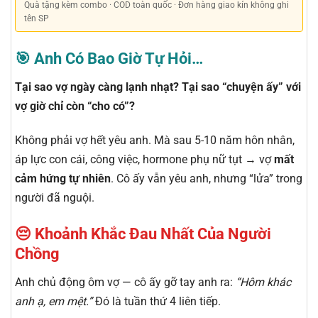
Quà tặng kèm combo · COD toàn quốc · Đơn hàng giao kín không ghi
tên SP
🎯 Anh Có Bao Giờ Tự Hỏi…
Tại sao vợ ngày càng lạnh nhạt? Tại sao “chuyện ấy” với
vợ giờ chỉ còn “cho có”?
Không phải vợ hết yêu anh. Mà sau 5-10 năm hôn nhân,
áp lực con cái, công việc, hormone phụ nữ tụt → vợ
mất
cảm hứng tự nhiên
. Cô ấy vẫn yêu anh, nhưng “lửa” trong
người đã nguội.
😔 Khoảnh Khắc Đau Nhất Của Người
Chồng
Anh chủ động ôm vợ — cô ấy gỡ tay anh ra:
“Hôm khác
anh ạ, em mệt.”
Đó là tuần thứ 4 liên tiếp.