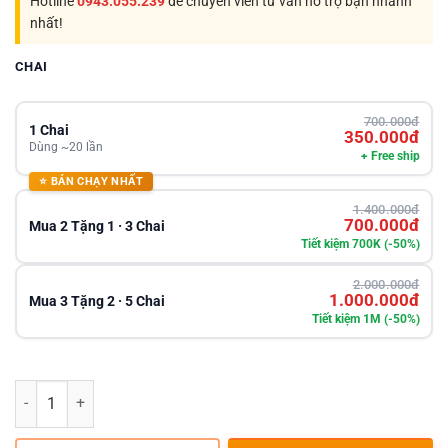
Hotline
0943.055.239
để chuyên viên tư vấn hỗ trợ bạn nhanh
nhất!
CHAI
700.000đ
1 Chai
350.000đ
Dùng ~20 lần
+ Free ship
⭐ BÁN CHẠY NHẤT
1.400.000đ
700.000đ
Mua 2 Tặng 1 · 3 Chai
Tiết kiệm 700K (-50%)
2.000.000đ
1.000.000đ
Mua 3 Tặng 2 · 5 Chai
Tiết kiệm 1M (-50%)
Số lượng