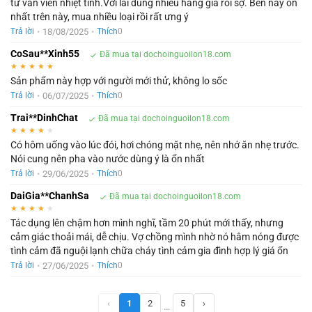
tư vấn viên nhiệt tình.Với lai dùng nhiều hàng giả rồi sợ. Bên này ổn
nhất trên này, mua nhiều loại rồi rất ưng ý
•
18/08/2025
•
Trả lời
Thích
0
CoSau**Xinh55
Đã mua tại dochoinguoilon18.com
★
★
★
★
★
Sản phẩm này hợp với người mới thử, không lo sốc
•
06/07/2025
•
Trả lời
Thích
0
Trai**DinhChat
Đã mua tại dochoinguoilon18.com
★
★
★
★
★
Có hôm uống vào lúc đói, hơi chóng mặt nhẹ, nên nhớ ăn nhẹ trước.
Nói cung nên pha vào nước dùng ý là ổn nhất
•
29/06/2025
•
Trả lời
Thích
0
DaiGia**ChanhSa
Đã mua tại dochoinguoilon18.com
★
★
★
★
★
Tác dụng lên chậm hơn mình nghĩ, tầm 20 phút mới thấy, nhưng
cảm giác thoải mái, dễ chịu. Vợ chồng mình nhờ nó hâm nóng được
tình cảm đã nguội lạnh chữa cháy tình cảm gia đình hợp lý giá ổn
•
27/06/2025
•
Trả lời
Thích
0
‹
1
2
5
›
…