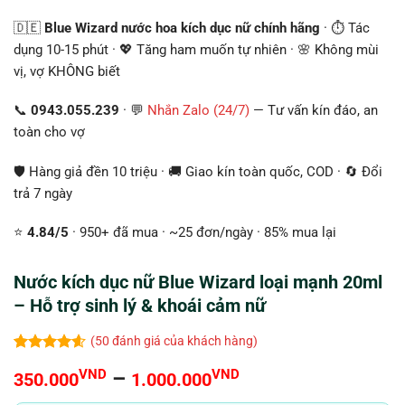
🇩🇪
Blue Wizard nước hoa kích dục nữ chính hãng
· ⏱️ Tác
dụng 10-15 phút · 💖 Tăng ham muốn tự nhiên · 🌸 Không mùi
vị, vợ KHÔNG biết
📞
0943.055.239
· 💬
Nhắn Zalo (24/7)
— Tư vấn kín đáo, an
toàn cho vợ
🛡️ Hàng giả đền 10 triệu · 🚚 Giao kín toàn quốc, COD · 🔄 Đổi
trả 7 ngày
⭐
4.84/5
· 950+ đã mua · ~25 đơn/ngày · 85% mua lại
Nước kích dục nữ Blue Wizard loại mạnh 20ml
– Hỗ trợ sinh lý & khoái cảm nữ
(
50
đánh giá của khách hàng)
4.56
50
trên
Khoảng
VND
–
VND
350.000
1.000.000
5 dựa trên
đánh giá
giá: