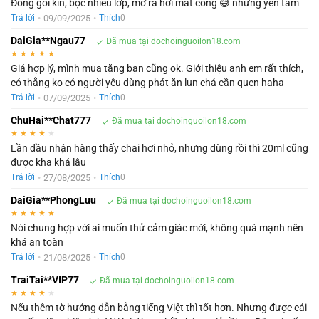
Đóng gói kín, bọc nhiều lớp, mở ra hơi mất công 😅 nhưng yên tâm
•
09/09/2025
•
Trả lời
Thích
0
DaiGia**Ngau77
Đã mua tại dochoinguoilon18.com
★
★
★
★
★
Giá hợp lý, mình mua tặng bạn cũng ok. Giới thiệu anh em rất thích,
có thằng ko có người yêu dùng phát ăn lun chả cần quen haha
•
07/09/2025
•
Trả lời
Thích
0
ChuHai**Chat777
Đã mua tại dochoinguoilon18.com
★
★
★
★
★
Lần đầu nhận hàng thấy chai hơi nhỏ, nhưng dùng rồi thì 20ml cũng
được kha khá lâu
•
27/08/2025
•
Trả lời
Thích
0
DaiGia**PhongLuu
Đã mua tại dochoinguoilon18.com
★
★
★
★
★
Nói chung hợp với ai muốn thử cảm giác mới, không quá mạnh nên
khá an toàn
•
21/08/2025
•
Trả lời
Thích
0
TraiTai**VIP77
Đã mua tại dochoinguoilon18.com
★
★
★
★
★
Nếu thêm tờ hướng dẫn bằng tiếng Việt thì tốt hơn. Nhưng được cái