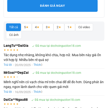
ĐÁNH GIÁ NGAY
Tất cả
5
★
4
★
3
★
2
★
1
★
Có video
Có ảnh
LangTu**DaiGia
Đã mua tại dochoinguoilon18.com
★
★
★
★
★
Tác dụng nhẹ nhàng, không khó chịu, hợp nữ. Mua bên này giá ổn
với hợp lý. Nhiều bên rẻ quá sợ
•
20/09/2025
•
Trả lời
Thích
0
MrSoai**DepZai
Đã mua tại dochoinguoilon18.com
★
★
★
★
★
Mình nghĩ nên có vạch chia ml trên chai để dễ đo hơn. Dùng phát ăn
ngay, ngon lành danh cho việc quen gái mới
•
16/09/2025
•
Trả lời
Thích
0
DaiCa**Ngau88
Đã mua tại dochoinguoilon18.com
★
★
★
★
★