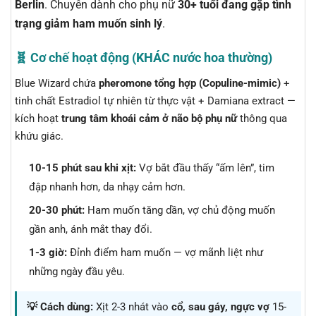
Berlin
. Chuyên dành cho phụ nữ
30+ tuổi đang gặp tình
trạng giảm ham muốn sinh lý
.
🧬 Cơ chế hoạt động (KHÁC nước hoa thường)
Blue Wizard chứa
pheromone tổng hợp (Copuline-mimic)
+
tinh chất Estradiol tự nhiên từ thực vật + Damiana extract —
kích hoạt
trung tâm khoái cảm ở não bộ phụ nữ
thông qua
khứu giác.
10-15 phút sau khi xịt:
Vợ bắt đầu thấy “ấm lên”, tim
đập nhanh hơn, da nhạy cảm hơn.
20-30 phút:
Ham muốn tăng dần, vợ chủ động muốn
gần anh, ánh mắt thay đổi.
1-3 giờ:
Đỉnh điểm ham muốn — vợ mãnh liệt như
những ngày đầu yêu.
💡 Cách dùng:
Xịt 2-3 nhát vào
cổ, sau gáy, ngực vợ
15-