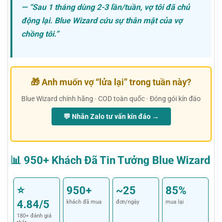
— “Sau 1 tháng dùng 2-3 lần/tuần, vợ tôi đã chủ
động lại. Blue Wizard cứu sự thân mật của vợ
chồng tôi.”
🎁 Anh muốn vợ “lửa lại” trong tuần này?
Blue Wizard chính hãng · COD toàn quốc · Đóng gói kín đáo
💬 Nhắn Zalo tư vấn kín đáo →
📊 950+ Khách Đã Tin Tưởng Blue Wizard
⭐
950+
~25
85%
4.84/5
khách đã mua
đơn/ngày
mua lại
180+ đánh giá