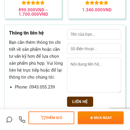
890.000
Được xếp
VND
1.340.000
Được xếp
VND
–
Khoảng
1.700.000
VND
hạng
4.83
hạng
4.87
giá:
5 sao
5 sao
từ
0VND
890.000VND
đến
Thông tin liên hệ
00VND
1.700.000VND
Bạn cần thêm thông tin chi
tiết về sản phẩm hoặc cần
tư vấn kỹ hơn để lựa chọn
sản phẩm phù hợp. Vui lòng
liên hệ trực tiếp hoặc để lại
thông tin cho chúng tôi:
Phone: 0943.055.239
THÊM GIỎ
MUA NGAY