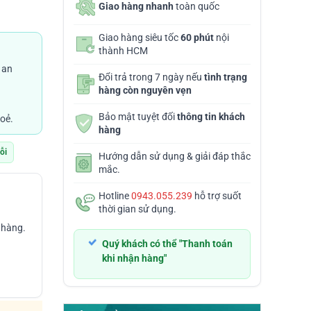
Giao hàng nhanh
toàn quốc
Giao hàng siêu tốc
60 phút
nội
thành HCM
ND
 an
Đổi trả trong 7 ngày nếu
tình trạng
hàng còn nguyên vẹn
0VND
Bảo mật tuyệt đối
thông tin khách
oẻ.
hàng
lỗi
Hướng dẫn sử dụng & giải đáp thắc
mắc.
Hotline
0943.055.239
hỗ trợ suốt
thời gian sử dụng.
 hàng.
Quý khách có thể "Thanh toán
khi nhận hàng"