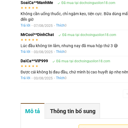
SoaiCa**ManhMe
Đã mua tại dochoinguoilon18.com
★
★
★
★
★
Không cần uống thuốc, chỉ ngậm kẹo, tiện cực. Bữa dùng mấy 
đến giờ
•
07/08/2025
•
Trả lời
Thích
0
MrCool**DinhChat
Đã mua tại dochoinguoilon18.com
★
★
★
★
★
Lúc đầu không tin lắm, nhưng nay đã mua hộp thứ 3 😅
•
03/08/2025
•
Trả lời
Thích
0
DaiCa**VIP999
Đã mua tại dochoinguoilon18.com
★
★
★
★
★
Được cái không bị đau đầu, chứ mình bị cao huyết áp nhẹ nên
•
03/08/2025
•
Trả lời
Thích
0
‹
Mô tả
Thông tin bổ sung