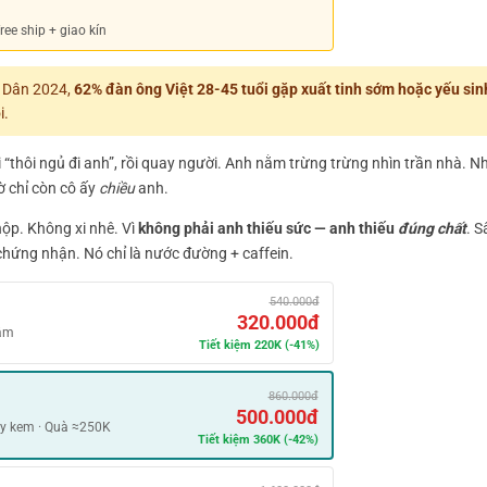
ee ship + giao kín
h Dân 2024,
62% đàn ông Việt 28-45 tuổi gặp xuất tinh sớm hoặc yếu sinh
i.
thôi ngủ đi anh”, rồi quay người. Anh nằm trừng trừng nhìn trần nhà. Nh
ờ chỉ còn cô ấy
chiều
anh.
ộp. Không xi nhê. Vì
không phải anh thiếu sức — anh thiếu
đúng chất
. S
 chứng nhận. Nó chỉ là nước đường + caffein.
540.000đ
320.000đ
gậm
Tiết kiệm 220K (-41%)
860.000đ
500.000đ
y kem · Quà ≈250K
Tiết kiệm 360K (-42%)