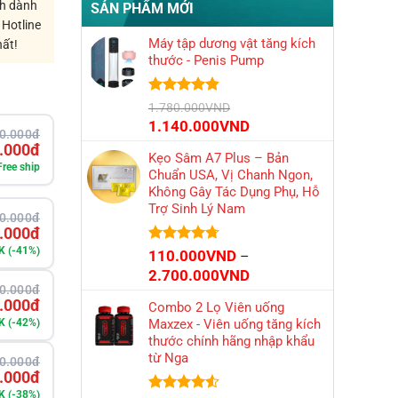
ch dành
SẢN PHẨM MỚI
 Hotline
Máy tập dương vật tăng kích
hất!
thước - Penis Pump
Được xếp
1.780.000
VND
hạng
4.79
Giá
Giá
1.140.000
VND
5 sao
0.000đ
gốc
hiện
.000đ
Kẹo Sâm A7 Plus – Bản
là:
tại
Free ship
Chuẩn USA, Vị Chanh Ngon,
1.780.000VND.
là:
Không Gây Tác Dụng Phụ, Hỗ
1.140.000VND.
Trợ Sinh Lý Nam
0.000đ
.000đ
K (-41%)
Được xếp
110.000
VND
–
hạng
4.71
Khoảng
2.700.000
VND
5 sao
0.000đ
giá:
.000đ
Combo 2 Lọ Viên uống
từ
K (-42%)
Maxzex - Viên uống tăng kích
110.000VND
thước chính hãng nhập khẩu
đến
từ Nga
0.000đ
2.700.000VND
.000đ
K (-38%)