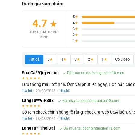
Đánh giá sản phẩm
5
★
4.7
★
4
★
3
★
ĐÁNH GIÁ TRUNG
2
★
BÌNH
1
★
Tất cả
5
★
4
★
3
★
2
★
1
★
Có video
SoaiCa**QuyenLuc
Đã mua tại dochoinguoilon18.com
★
★
★
★
★
Lưu thông máu tốt nha, tầm vài phút lên ngay. Hơn hẳn các 
•
20/08/2025
•
Trả lời
Thích
0
LangTu**VIP888
Đã mua tại dochoinguoilon18.com
★
★
★
★
★
Có tem check chính hãng rõ ràng, check ra web USA luôn. Sho
•
18/08/2025
•
Trả lời
Thích
0
LangTu**ThoiDai
Đã mua tại dochoinguoilon18.com
★
★
★
★
★