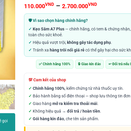
4.71
240
trên 5
Khoảng
VND
–
VND
110.000
2.700.000
dựa trên
đánh giá
giá:
từ
🛡️ Vì sao chọn hàng chính hãng?
110.000V
✓
Kẹo Sâm A7 Plus
— chính hãng, có tem & chứng nhận,
đến
toàn cho sức khoẻ.
2.700.00
✓
Hiệu quả vượt trội,
không gây tác dụng phụ
.
✓
Tránh xa
hàng trôi nổi giá rẻ
có thể gây hại cho sức kh
✅ Chính hãng 100%
🔒 Giao kín đáo
↩️ Đổi trả nếu 
💯 Cam kết của shop
✓
Chính hãng 100%
, kiểm chứng từ nhà thuốc uy tín.
✓
Bảo hành bằng số điện thoại — shop lưu thông tin đơn
✓
Giao hàng
mở ra kiểm tra thoải mái
.
✓
Không hiệu quả →
đổi trả / hoàn tiền
.
✓
Gói hàng kín đáo
, che tên sản phẩm.
ẽ gọi