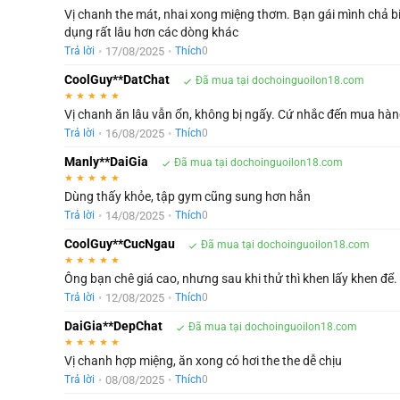
Vị chanh the mát, nhai xong miệng thơm. Bạn gái mình chả biế
dụng rất lâu hơn các dòng khác
•
17/08/2025
•
Trả lời
Thích
0
CoolGuy**DatChat
Đã mua tại dochoinguoilon18.com
★
★
★
★
★
Vị chanh ăn lâu vẫn ổn, không bị ngấy. Cứ nhắc đến mua hà
•
16/08/2025
•
Trả lời
Thích
0
Manly**DaiGia
Đã mua tại dochoinguoilon18.com
★
★
★
★
★
Dùng thấy khỏe, tập gym cũng sung hơn hẳn
•
14/08/2025
•
Trả lời
Thích
0
CoolGuy**CucNgau
Đã mua tại dochoinguoilon18.com
★
★
★
★
★
Ông bạn chê giá cao, nhưng sau khi thử thì khen lấy khen để.
•
12/08/2025
•
Trả lời
Thích
0
DaiGia**DepChat
Đã mua tại dochoinguoilon18.com
★
★
★
★
★
Vị chanh hợp miệng, ăn xong có hơi the the dễ chịu
•
08/08/2025
•
Trả lời
Thích
0