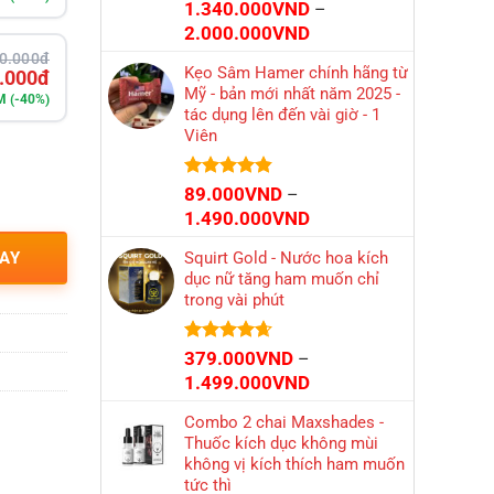
Được xếp
1.340.000
VND
–
hạng
4.52
Khoảng
2.000.000
VND
5 sao
giá:
0.000đ
Kẹo Sâm Hamer chính hãng từ
.000đ
từ
Mỹ - bản mới nhất năm 2025 -
1.340.000VND
8M (-40%)
tác dụng lên đến vài giờ - 1
đến
Viên
2.000.000VND
Được xếp
89.000
VND
–
hạng
4.84
Khoảng
1.490.000
VND
5 sao
giá:
AY
Squirt Gold - Nước hoa kích
từ
dục nữ tăng ham muốn chỉ
89.000VND
trong vài phút
đến
1.490.000VND
Được xếp
379.000
VND
–
hạng
4.66
Khoảng
1.499.000
VND
5 sao
giá:
Combo 2 chai Maxshades -
từ
Thuốc kích dục không mùi
379.000VND
không vị kích thích ham muốn
đến
tức thì