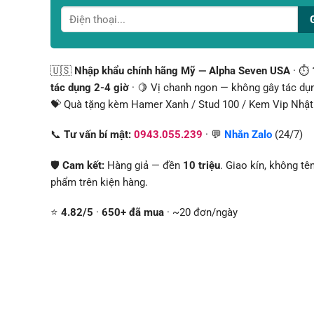
🇺🇸
Nhập khẩu chính hãng Mỹ — Alpha Seven USA
· ⏱️
tác dụng 2-4 giờ
· 🍋 Vị chanh ngon — không gây tác dụn
💝 Quà tặng kèm Hamer Xanh / Stud 100 / Kem Vip Nhật
📞
Tư vấn bí mật:
0943.055.239
· 💬
Nhắn Zalo
(24/7)
🛡️
Cam kết:
Hàng giả — đền
10 triệu
. Giao kín, không tê
phẩm trên kiện hàng.
⭐
4.82/5
·
650+ đã mua
· ~20 đơn/ngày