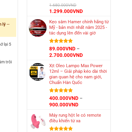
1.200.000VND
Được xếp
1.680.000
VND
hạng
4.79
Giá
Giá
1.299.000
VND
5 sao
gốc
hiện
Kẹo sâm Hamer chính hãng từ
là:
tại
 lý
—
Mỹ - bản mới nhất năm 2025 -
1.680.000VND.
là:
tác dụng lên đến vài giờ
1.299.000VND.
ớ lại 5
Được xếp
89.000
VND
–
hạng
4.84
Khoảng
2.700.000
VND
5 sao
giá:
âm trôi
Xịt Oleo Lampo Max Power
từ
12ml – Giải pháp kéo dài thời
89.000VND
gian quan hệ cho nam giới,
đến
Chuẩn Hàn Quốc
2.700.000VND
Được xếp
400.000
VND
–
hạng
4.86
Khoảng
900.000
VND
5 sao
giá:
Máy rung hột le có remote
từ
điều khiển từ xa
400.000VND
đến