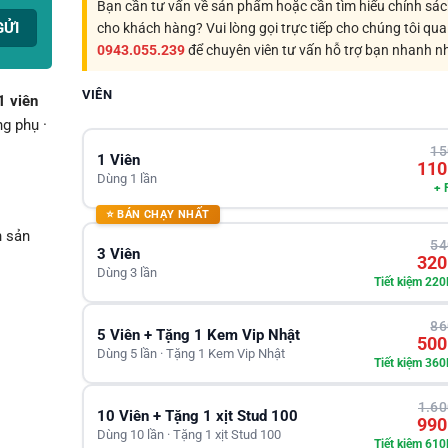
Bạn cần tư vấn về sản phẩm hoặc cần tìm hiểu chính sá
cho khách hàng? Vui lòng gọi trực tiếp cho chúng tôi qua
0943.055.239
để chuyên viên tư vấn hỗ trợ bạn nhanh n
VIÊN
1 viên
g phụ ·
15
1 Viên
110
Dùng 1 lần
+ 
⭐ BÁN CHẠY NHẤT
n sản
54
3 Viên
320
Dùng 3 lần
Tiết kiệm 220
86
5 Viên + Tặng 1 Kem Vip Nhật
500
Dùng 5 lần · Tặng 1 Kem Vip Nhật
Tiết kiệm 360
1.60
10 Viên + Tặng 1 xịt Stud 100
990
Dùng 10 lần · Tặng 1 xịt Stud 100
Tiết kiệm 610