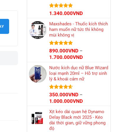
1.499.000VND
Được xếp
1.340.000
VND
hạng
4.87
5 sao
Maxshades - Thuốc kích thích
AY
ham muốn nữ tức thì không
mùi không vị
Được xếp
890.000
VND
–
hạng
4.83
Khoảng
1.700.000
VND
5 sao
giá:
Nước kích dục nữ Blue Wizard
từ
loại mạnh 20ml – Hỗ trợ sinh
890.000VND
lý & khoái cảm nữ
đến
1.700.000VND
Được xếp
350.000
VND
–
hạng
4.56
Khoảng
1.000.000
VND
5 sao
giá:
Xịt kéo dài quan hệ Dynamo
từ
Delay Black mới 2025 - Kéo
350.000VND
dài thời gian, giữ vững phong
đến
độ
1.000.000VND