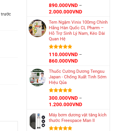
Được xếp
890.000
VND
–
hạng
4.66
Khoảng
2.000.000
VND
5 sao
 trước
giá:
Tem Ngậm Vinix 100mg Chính
từ
Hãng Hàn Quốc CL Pharm –
890.000VND
Hỗ Trợ Sinh Lý Nam, Kéo Dài
đến
Quan Hệ
2.000.000VND
Được xếp
110.000
VND
–
hạng
4.73
Khoảng
860.000
VND
5 sao
giá:
Thuốc Cường Dương Tengsu
từ
Japan - Chống Xuất Tinh Sớm
110.000VND
Hiệu Qủa
đến
860.000VND
Được xếp
300.000
VND
–
hạng
4.74
Khoảng
1.200.000
VND
5 sao
giá:
Máy bơm dương vật tăng kích
từ
thước Freespace Man II
300.000VND
đến