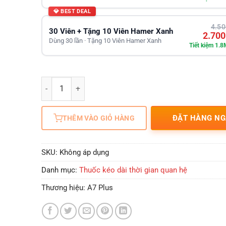
💎 BEST DEAL
4.50
30 Viên + Tặng 10 Viên Hamer Xanh
2.700
Dùng 30 lần · Tặng 10 Viên Hamer Xanh
Tiết kiệm 1.
Số lượng
ĐẶT HÀNG NG
THÊM VÀO GIỎ HÀNG
SKU:
Không áp dụng
Danh mục:
Thuốc kéo dài thời gian quan hệ
Thương hiệu:
A7 Plus