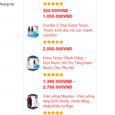
 chung tác
Được xếp
350.000
VND
–
hạng
4.86
Khoảng
1.050.000
VND
5 sao
giá:
Combo 2 Chai Extra Tevez -
từ
Thuốc kích dục nữ cực mạnh
350.000VND
của Đức
đến
1.050.000VND
Được xếp
2.000.000
VND
hạng
4.80
5 sao
Extra Tevez Chính Hãng —
Giọt Nước Hỗ Trợ Tăng Ham
Muốn Cho Phụ Nữ
Được xếp
1.340.000
VND
–
hạng
4.81
Khoảng
2.700.000
VND
5 sao
giá:
Viên uống Maxzex - Viên uống
từ
tăng kích thước chính hãng
1.340.000VND
nhập khẩu từ Nga
đến
2.700.000VND