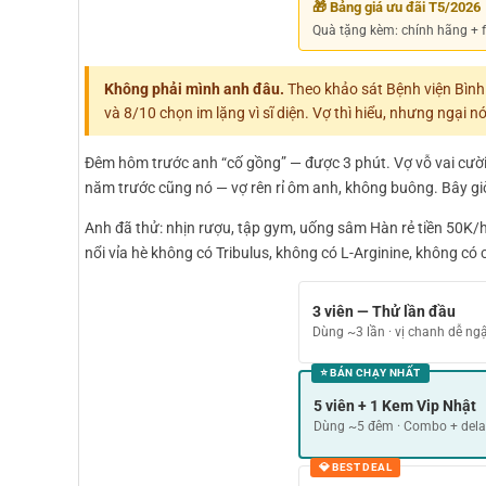
🎁 Bảng giá ưu đãi T5/2026
Quà tặng kèm: chính hãng + fr
Không phải mình anh đâu.
Theo khảo sát Bệnh viện Bìn
và 8/10 chọn im lặng vì sĩ diện. Vợ thì hiểu, nhưng ngại nó
Đêm hôm trước anh “cố gồng” — được 3 phút. Vợ vỗ vai cười “
năm trước cũng nó — vợ rên rỉ ôm anh, không buông. Bây gi
Anh đã thử: nhịn rượu, tập gym, uống sâm Hàn rẻ tiền 50K/h
nổi vỉa hè không có Tribulus, không có L-Arginine, không có
3 viên — Thử lần đầu
Dùng ~3 lần · vị chanh dễ n
⭐ BÁN CHẠY NHẤT
5 viên + 1 Kem Vip Nhật
Dùng ~5 đêm · Combo + dela
💎 BEST DEAL