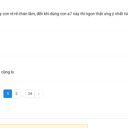
con rẻ rẻ chán lắm, đến khi dùng con a7 này thì ngon thật ưng ý nhất từ
 cũng lo
1
2
24
›
…