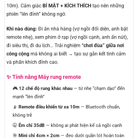
10m). Cảm giác
BÍ MẬT + KÍCH THÍCH
tạo nên những
phiên “lên đỉnh” không ngờ.
Khi nào dùng:
Đi ăn nhà hàng (vợ ngồi đối diện, anh bật
remote nhẹ), xem phim ở rạp (vợ ngồi cạnh, anh ấn nút),
đi siêu thị, đi du lịch… Trải nghiệm
“chơi đùa” giữa nơi
công cộng
mà không ai biết → tạo sự gắn kết tình cảm
và phấn khích đỉnh cao.
✨ Tính năng Máy rung remote
🎮
12 chế độ rung khác nhau
— từ nhẹ “chạm dạo” đến
mạnh “lên đỉnh”
📡
Remote điều khiển từ xa 10m
— Bluetooth chuẩn,
không trễ
🤫
Êm chỉ 35dB
— không ai phát hiện kể cả ngồi cạnh
🎯
Mini chỉ 4cm × 2cm
— đeo dưới quần lót hoàn toàn