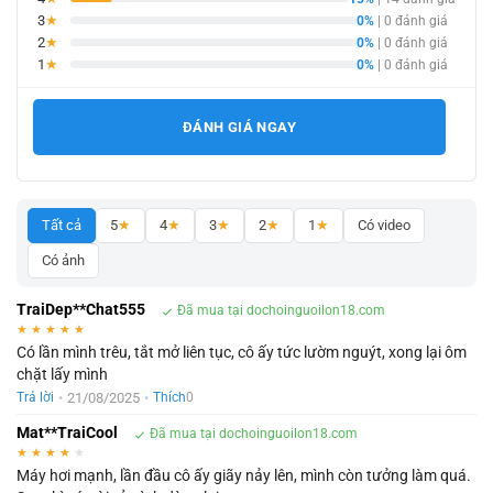
3
★
0%
| 0 đánh giá
2
★
0%
| 0 đánh giá
1
★
0%
| 0 đánh giá
ĐÁNH GIÁ NGAY
Tất cả
5
★
4
★
3
★
2
★
1
★
Có video
Có ảnh
TraiDep**Chat555
Đã mua tại dochoinguoilon18.com
★
★
★
★
★
Có lần mình trêu, tắt mở liên tục, cô ấy tức lườm nguýt, xong lại ôm
chặt lấy mình
•
21/08/2025
•
Trả lời
Thích
0
Mat**TraiCool
Đã mua tại dochoinguoilon18.com
★
★
★
★
★
Máy hơi mạnh, lần đầu cô ấy giãy nảy lên, mình còn tưởng làm quá.