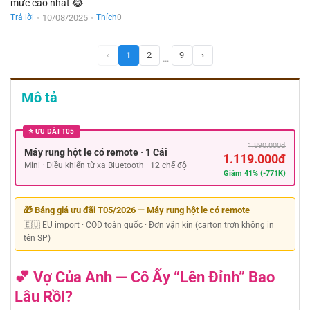
mức cao nhất 😂
•
10/08/2025
•
Trả lời
Thích
0
‹
1
2
9
›
…
Mô tả
⭐ ƯU ĐÃI T05
1.890.000đ
Máy rung hột le có remote · 1 Cái
1.119.000đ
Mini · Điều khiển từ xa Bluetooth · 12 chế độ
Giảm 41% (-771K)
🎁 Bảng giá ưu đãi T05/2026 — Máy rung hột le có remote
🇪🇺 EU import · COD toàn quốc · Đơn vận kín (carton trơn không in
tên SP)
💕 Vợ Của Anh — Cô Ấy “Lên Đỉnh” Bao
Lâu Rồi?