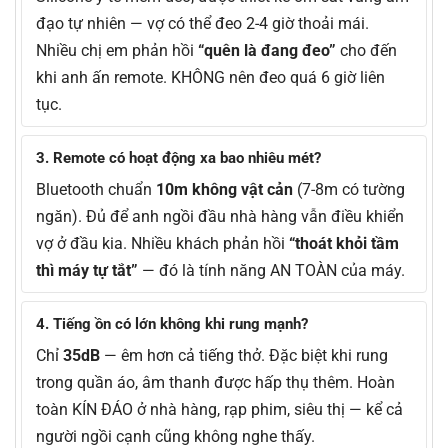
đạo tự nhiên — vợ có thể đeo 2-4 giờ thoải mái.
Nhiều chị em phản hồi
“quên là đang đeo”
cho đến
khi anh ấn remote. KHÔNG nên đeo quá 6 giờ liên
tục.
3. Remote có hoạt động xa bao nhiêu mét?
Bluetooth chuẩn
10m không vật cản
(7-8m có tường
ngăn). Đủ để anh ngồi đầu nhà hàng vẫn điều khiển
vợ ở đầu kia. Nhiều khách phản hồi
“thoát khỏi tầm
thì máy tự tắt”
— đó là tính năng AN TOÀN của máy.
4. Tiếng ồn có lớn không khi rung mạnh?
Chỉ
35dB
— êm hơn cả tiếng thở. Đặc biệt khi rung
trong quần áo, âm thanh được hấp thụ thêm. Hoàn
toàn KÍN ĐÁO ở nhà hàng, rạp phim, siêu thị — kể cả
người ngồi cạnh cũng không nghe thấy.