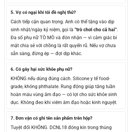
5. Vợ có ngại khi tôi đề nghị thử?
Cách tiếp cận quan trọng. Anh có thể tặng vào dịp
sinh nhật/ngày kỷ niệm, gọi là
“trò chơi cho cả hai”
.
Đa số phụ nữ TÒ MÒ và đón nhận — vì cảm giác bí
mật chia sẻ với chồng là rất quyến rũ. Nếu vợ chưa
sẵn sàng, đừng ép — đợi dịp khác.
6. Có gây hại sức khỏe phụ nữ?
KHÔNG nếu dùng đúng cách. Silicone y tế food-
grade, không phthalate. Rung động giúp tăng tuần
hoàn máu vùng âm đạo — có lợi cho sức khỏe sinh
dục. Không đeo khi viêm âm đạo hoặc kinh nguyệt.
7. Đơn vận có ghi tên sản phẩm trên hộp?
Tuyệt đối KHÔNG. DCNL18 đóng kín trong thùng