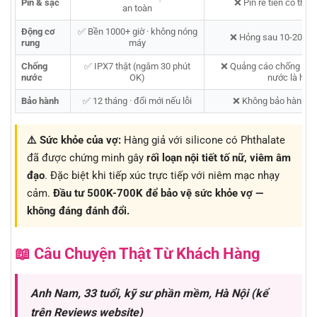
Pin & sạc
❌ Pin rẻ tiền có thể 
an toàn
Động cơ
✅ Bền 1000+ giờ · không nóng
❌ Hỏng sau 10-20 lần 
rung
máy
Chống
✅ IPX7 thật (ngâm 30 phút
❌ Quảng cáo chống nướ
nước
OK)
nước là hỏn
Bảo hành
✅ 12 tháng · đổi mới nếu lỗi
❌ Không bảo hành, hỏ
⚠️ Sức khỏe của vợ:
Hàng giả với silicone có Phthalate
đã được chứng minh gây
rối loạn nội tiết tố nữ, viêm âm
đạo
. Đặc biệt khi tiếp xúc trực tiếp với niêm mạc nhạy
cảm.
Đầu tư 500K-700K để bảo vệ sức khỏe vợ —
không đáng đánh đổi.
📖 Câu Chuyện Thật Từ Khách Hàng
Anh Nam, 33 tuổi, kỹ sư phần mềm, Hà Nội (kể
trên Reviews website)