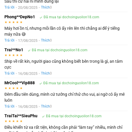
Sau thì cứ nài nỉ mình dùng lại
•
20/08/2025
•
Trả lời
Thích
0
Phong**DepNo1
Đã mua tại dochoinguoilon18.com
★
★
★
★
★
Máy hơi ồn tí, nhưng mỗi lần cô ấy rên lên thì chẳng ai để ý tiếng
máy nữa 😅
•
17/08/2025
•
Trả lời
Thích
0
Trai**No1
Đã mua tại dochoinguoilon18.com
★
★
★
★
★
Ship về rất kín, người giao cũng không biết bên trong là gì, an tâm
cực
•
16/08/2025
•
Trả lời
Thích
0
MrCool**Vip888
Đã mua tại dochoinguoilon18.com
★
★
★
★
★
Đêm đầu tiên dùng, mình cứ tưởng chỉ thử cho vui, ai ngờ cô ấy mê
luôn
•
16/08/2025
•
Trả lời
Thích
0
TraiTai**SieuPhu
Đã mua tại dochoinguoilon18.com
★
★
★
★
★
Điều khiển từ xa rất tiện, không cần phải “làm tay” nhiều, mình chỉ