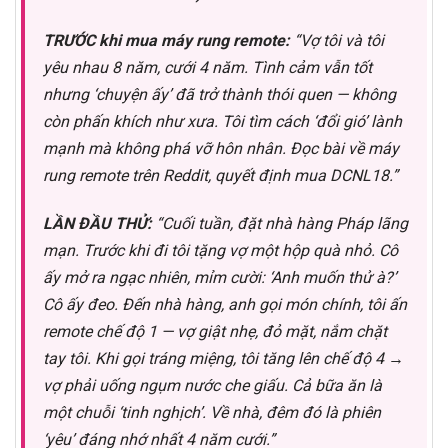
TRƯỚC khi mua máy rung remote:
“Vợ tôi và tôi
yêu nhau 8 năm, cưới 4 năm. Tình cảm vẫn tốt
nhưng ‘chuyện ấy’ đã trở thành thói quen — không
còn phấn khích như xưa. Tôi tìm cách ‘đổi gió’ lành
mạnh mà không phá vỡ hôn nhân. Đọc bài về máy
rung remote trên Reddit, quyết định mua DCNL18.”
LẦN ĐẦU THỬ:
“Cuối tuần, đặt nhà hàng Pháp lãng
mạn. Trước khi đi tôi tặng vợ một hộp quà nhỏ. Cô
ấy mở ra ngạc nhiên, mỉm cười: ‘Anh muốn thử à?’
Cô ấy đeo. Đến nhà hàng, anh gọi món chính, tôi ấn
remote chế độ 1 — vợ giật nhẹ, đỏ mặt, nắm chặt
tay tôi. Khi gọi tráng miệng, tôi tăng lên chế độ 4 →
vợ phải uống ngụm nước che giấu. Cả bữa ăn là
một chuỗi ‘tinh nghịch’. Về nhà, đêm đó là phiên
‘yêu’ đáng nhớ nhất 4 năm cưới.”