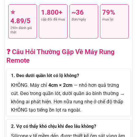
⭐
1.800+
~36
79%
4.89/5
cặp đôi đã mua
đơn/ngày
mua lại
290+ đánh giá
thật
❓ Câu Hỏi Thường Gặp Về Máy Rung
Remote
1. Đeo dưới quần lót có lộ không?
KHÔNG. Máy chỉ
4cm × 2cm
— nhỏ hơn quả trứng
cút. Đeo trong quần lót, dưới quần áo bình thường →
không ai phát hiện. Hơn nữa rung nhẹ ở chế độ thấp
KHÔNG tạo tiếng ồn lọt ra ngoài.
2. Vợ có thấy khó chịu khi đeo lâu không?
Silicone y tế mềm dẻo, được thiết kế ôm sát vùng âm