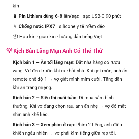
kín
🔋
Pin Lithium dùng 6-8 lần/sạc
· sạc USB-C 90 phút
💧
Chống nước IPX7
· silicone y tế mềm dẻo
📦 Hộp kín · giao kín · hướng dẫn tiếng Việt
💡 Kịch Bản Lãng Mạn Anh Có Thể Thử
Kịch bản 1 — Ăn tối lãng mạn:
Đặt nhà hàng có rượu
vang. Vợ đeo trước khi ra khỏi nhà. Khi gọi món, anh ấn
remote chế độ 1 → vợ giật mình mỉm cười. Tăng dần
khi ăn tráng miệng.
Kịch bản 2 — Siêu thị cuối tuần:
Đi mua sắm bình
thường. Khi vợ đang chọn rau, anh ấn nhẹ → vợ đỏ mặt
nhìn anh khẽ liếc.
Kịch bản 3 — Xem phim ở rạp:
Phim 2 tiếng, anh điều
khiển ngẫu nhiên → vợ phải kìm tiếng giữa rạp tối.