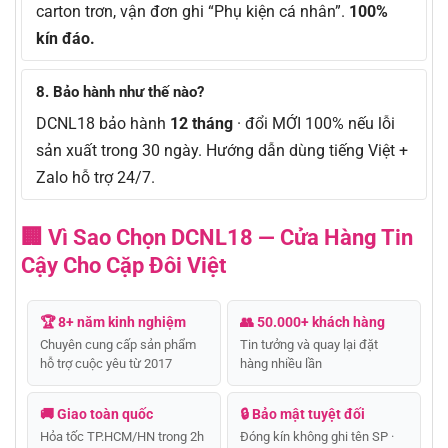
carton trơn, vận đơn ghi “Phụ kiện cá nhân”.
100%
kín đáo.
8. Bảo hành như thế nào?
DCNL18 bảo hành
12 tháng
· đổi MỚI 100% nếu lỗi
sản xuất trong 30 ngày. Hướng dẫn dùng tiếng Việt +
Zalo hỗ trợ 24/7.
🏢 Vì Sao Chọn DCNL18 — Cửa Hàng Tin
Cậy Cho Cặp Đôi Việt
🏆 8+ năm kinh nghiệm
👥 50.000+ khách hàng
Chuyên cung cấp sản phẩm
Tin tưởng và quay lại đặt
hỗ trợ cuộc yêu từ 2017
hàng nhiều lần
🚚 Giao toàn quốc
🔒 Bảo mật tuyệt đối
Hỏa tốc TP.HCM/HN trong 2h
Đóng kín không ghi tên SP ·