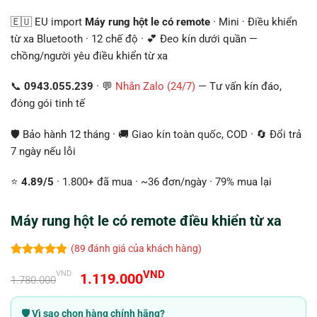
🇪🇺 EU import
Máy rung hột le có remote
· Mini · Điều khiển
từ xa Bluetooth · 12 chế độ · 💕 Đeo kín dưới quần —
chồng/người yêu điều khiển từ xa
📞
0943.055.239
· 💬
Nhắn Zalo (24/7)
— Tư vấn kín đáo,
đóng gói tinh tế
🛡️ Bảo hành 12 tháng · 🚚 Giao kín toàn quốc, COD · 🔄 Đổi trả
7 ngày nếu lỗi
⭐
4.89/5
· 1.800+ đã mua · ~36 đơn/ngày · 79% mua lại
Máy rung hột le có remote điều khiển từ xa
(
89
đánh giá của khách hàng)
4.84
89
trên 5
Giá
Giá
VND
VND
1.119.000
dựa trên
1.780.000
đánh giá
gốc
hiện
là:
tại
🛡️ Vì sao chọn hàng chính hãng?