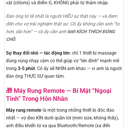
vật (clitoris) và điểm G, KHÔNG phải từ thâm nhập.
Đàn ông tử tế nhất là người HIỂU sự thật này — và đem
đến cho vợ trải nghiệm thật sự. Cô ấy không cần anh “to
hơn, dài hơn” — cô ấy cần anh
biết KÍCH THÍCH ĐÚNG
CHỖ
.
Sự thay đổi nhỏ — tác động lớn:
chỉ 1 thiết bị massage
đúng vùng nhạy cảm có thể giúp vợ “lên đỉnh” mạnh mẽ
trong
3-5 phút
. Cô ấy sẽ NHÌN anh khác — vì anh là người
đàn ông THỰC SỰ quan tâm.
🎁 Máy Rung Remote — Bí Mật “Ngoại
Tình” Trong Hôn Nhân
Máy rung remote
là một trong những thiết bị độc đáo
nhất — vợ đeo KÍN dưới quần lót (mini size, không thấy),
anh điều khiển từ xa qua Bluetooth/Remote (xa đến