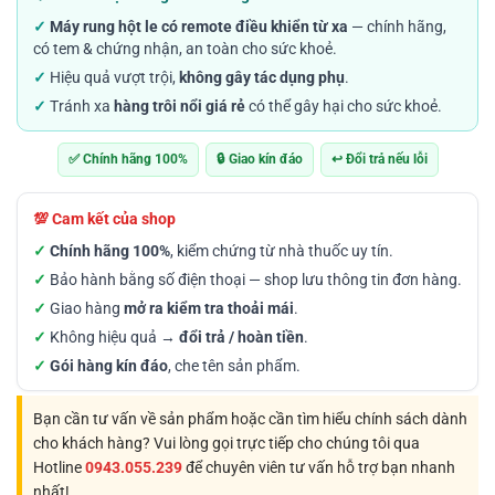
1.780.000VND.
là:
✓
Máy rung hột le có remote điều khiển từ xa
— chính hãng,
1.119.000VND.
có tem & chứng nhận, an toàn cho sức khoẻ.
✓
Hiệu quả vượt trội,
không gây tác dụng phụ
.
✓
Tránh xa
hàng trôi nổi giá rẻ
có thể gây hại cho sức khoẻ.
✅ Chính hãng 100%
🔒 Giao kín đáo
↩️ Đổi trả nếu lỗi
💯 Cam kết của shop
✓
Chính hãng 100%
, kiểm chứng từ nhà thuốc uy tín.
✓
Bảo hành bằng số điện thoại — shop lưu thông tin đơn hàng.
✓
Giao hàng
mở ra kiểm tra thoải mái
.
✓
Không hiệu quả →
đổi trả / hoàn tiền
.
✓
Gói hàng kín đáo
, che tên sản phẩm.
Bạn cần tư vấn về sản phẩm hoặc cần tìm hiểu chính sách dành
cho khách hàng? Vui lòng gọi trực tiếp cho chúng tôi qua
Hotline
0943.055.239
để chuyên viên tư vấn hỗ trợ bạn nhanh
nhất!