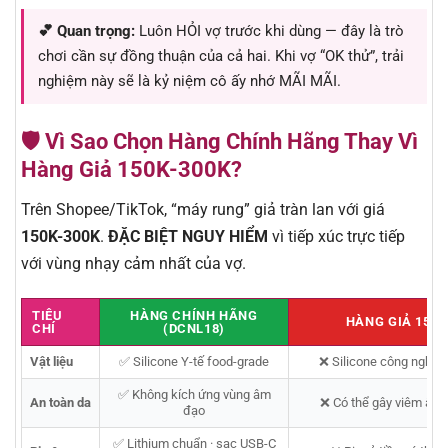
💕 Quan trọng:
Luôn HỎI vợ trước khi dùng — đây là trò
chơi cần sự đồng thuận của cả hai. Khi vợ “OK thử”, trải
nghiệm này sẽ là kỷ niệm cô ấy nhớ MÃI MÃI.
🛡️ Vì Sao Chọn Hàng Chính Hãng Thay Vì
Hàng Giả 150K-300K?
Trên Shopee/TikTok, “máy rung” giả tràn lan với giá
150K-300K
.
ĐẶC BIỆT NGUY HIỂM
vì tiếp xúc trực tiếp
với vùng nhạy cảm nhất của vợ.
TIÊU
HÀNG CHÍNH HÃNG
HÀNG GIẢ 150K
CHÍ
(DCNL18)
Vật liệu
✅ Silicone Y-tế food-grade
❌ Silicone công nghiệp
✅ Không kích ứng vùng âm
An toàn da
❌ Có thể gây viêm âm 
đạo
✅ Lithium chuẩn · sạc USB-C