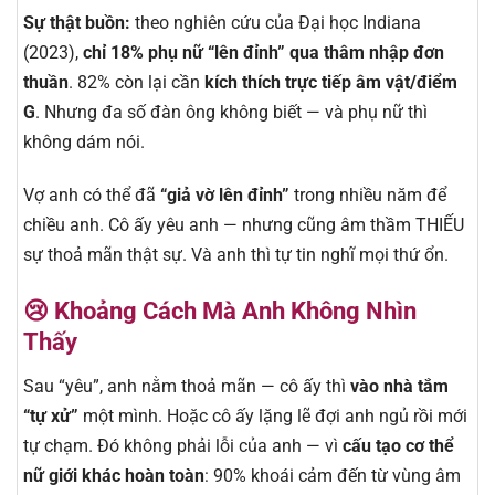
Sự thật buồn:
theo nghiên cứu của Đại học Indiana
(2023),
chỉ 18% phụ nữ “lên đỉnh” qua thâm nhập đơn
thuần
. 82% còn lại cần
kích thích trực tiếp âm vật/điểm
G
. Nhưng đa số đàn ông không biết — và phụ nữ thì
không dám nói.
Vợ anh có thể đã
“giả vờ lên đỉnh”
trong nhiều năm để
chiều anh. Cô ấy yêu anh — nhưng cũng âm thầm THIẾU
sự thoả mãn thật sự. Và anh thì tự tin nghĩ mọi thứ ổn.
😢 Khoảng Cách Mà Anh Không Nhìn
Thấy
Sau “yêu”, anh nằm thoả mãn — cô ấy thì
vào nhà tắm
“tự xử”
một mình. Hoặc cô ấy lặng lẽ đợi anh ngủ rồi mới
tự chạm. Đó không phải lỗi của anh — vì
cấu tạo cơ thể
nữ giới khác hoàn toàn
: 90% khoái cảm đến từ vùng âm