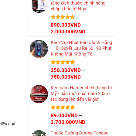
tăng kích thước chính hãng
1.040.000VND.
là:
nhập khẩu từ Nga
799.000VN
Được xếp
890.000
VND
–
hạng
4.66
Khoảng
2.000.000
VND
5 sao
giá:
Kem Vip Nhật Bản Chính Hãng
từ
— Bí Quyết Lâu Ra 60–90 Phút,
890.000VND
Không Mùi Không Tê
đến
2.000.000VND
Được xếp
250.000
VND
–
hạng
4.86
Khoảng
750.000
VND
5 sao
giá:
Kẹo sâm Hamer chính hãng từ
từ
Mỹ - bản mới nhất năm 2025 -
250.000VND
tác dụng lên đến vài giờ
đến
750.000VND
Được xếp
89.000
VND
–
hạng
4.84
Khoảng
2.700.000
VND
Hiệu quả
5 sao
giá:
Thuốc Cường Dương Tengsu
từ