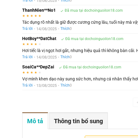
•
15/08/2025
•
Trả lời
Thích
0
ThanhNien**No1
Đã mua tại dochoinguoilon18.com
★
★
★
★
★
Tác dụng rõ nhất là giữ được cương cứng lâu, tuổi này mà vậ
•
14/08/2025
•
Trả lời
Thích
0
HotBoy**DatChat
Đã mua tại dochoinguoilon18.com
★
★
★
★
★
Hơi tiếc là vị ngọt hơi gắt, nhưng hiệu quả thì không bàn cãi
•
14/08/2025
•
Trả lời
Thích
0
SoaiCa**DepZai
Đã mua tại dochoinguoilon18.com
★
★
★
★
★
Vợ mình khen dạo này sung sức hơn, nhưng cá nhân thấy hơi
•
13/08/2025
•
Trả lời
Thích
0
‹
Mô tả
Thông tin bổ sung