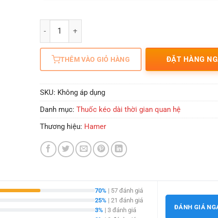
Số lượng
ĐẶT HÀNG NG
THÊM VÀO GIỎ HÀNG
SKU:
Không áp dụng
Danh mục:
Thuốc kéo dài thời gian quan hệ
Thương hiệu:
Hamer
70%
| 57 đánh giá
25%
| 21 đánh giá
ĐÁNH GIÁ NG
3%
| 3 đánh giá