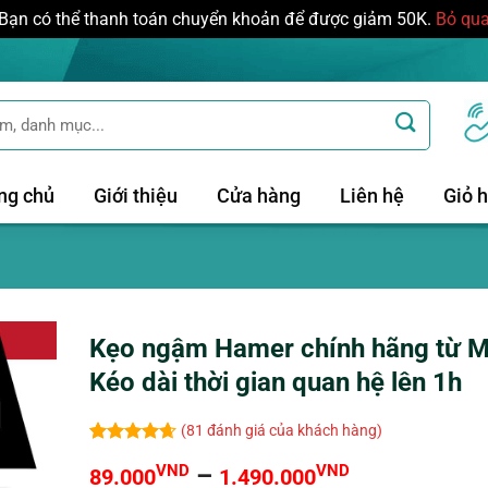
Bạn có thể thanh toán chuyển khoản để được giảm 50K.
Bỏ qu
ng chủ
Giới thiệu
Cửa hàng
Liên hệ
Giỏ 
Kẹo ngậm Hamer chính hãng từ M
Kéo dài thời gian quan hệ lên 1h
(
81
đánh giá của khách hàng)
4.67
81
trên
Khoảng
VND
–
VND
89.000
1.490.000
5 dựa trên