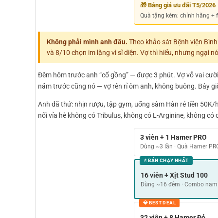
🎁 Bảng giá ưu đãi T5/2026
Quà tặng kèm: chính hãng + fr
Không phải mình anh đâu.
Theo khảo sát Bệnh viện Bìn
và 8/10 chọn im lặng vì sĩ diện. Vợ thì hiểu, nhưng ngại nó
Đêm hôm trước anh “cố gồng” — được 3 phút. Vợ vỗ vai cười “
năm trước cũng nó — vợ rên rỉ ôm anh, không buông. Bây gi
Anh đã thử: nhịn rượu, tập gym, uống sâm Hàn rẻ tiền 50K/h
nổi vỉa hè không có Tribulus, không có L-Arginine, không có
3 viên + 1 Hamer PRO
Dùng ~3 lần · Quà Hamer PR
⭐ BÁN CHẠY NHẤT
16 viên + Xịt Stud 100
Dùng ~16 đêm · Combo nam 
💎 BEST DEAL
32 viên + 8 Hamer Đỏ