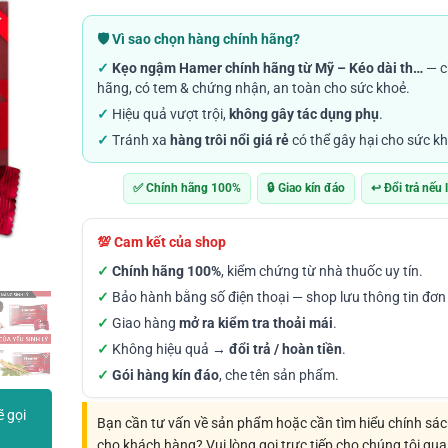
đánh giá
giá:
từ
🛡️ Vì sao chọn hàng chính hãng?
89.000VND
✓
Kẹo ngậm Hamer chính hãng từ Mỹ – Kéo dài th…
— c
đến
hãng, có tem & chứng nhận, an toàn cho sức khoẻ.
1.490.000
✓
Hiệu quả vượt trội,
không gây tác dụng phụ
.
✓
Tránh xa
hàng trôi nổi giá rẻ
có thể gây hại cho sức kh
✅ Chính hãng 100%
🔒 Giao kín đáo
↩️ Đổi trả nếu 
💯 Cam kết của shop
✓
Chính hãng 100%
, kiểm chứng từ nhà thuốc uy tín.
✓
Bảo hành bằng số điện thoại — shop lưu thông tin đơn
✓
Giao hàng
mở ra kiểm tra thoải mái
.
✓
Không hiệu quả →
đổi trả / hoàn tiền
.
✓
Gói hàng kín đáo
, che tên sản phẩm.
ẽ gọi
Bạn cần tư vấn về sản phẩm hoặc cần tìm hiểu chính sá
cho khách hàng? Vui lòng gọi trực tiếp cho chúng tôi qua