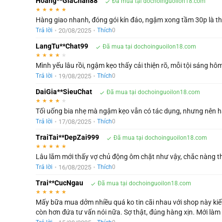
Hoang**GiaChan88
Đã mua tại dochoinguoilon18.com
★
★
★
★
★
Hàng giao nhanh, đóng gói kín đáo, ngậm xong tầm 30p là th
•
20/08/2025
•
Trả lời
Thích
0
LangTu**Chat99
Đã mua tại dochoinguoilon18.com
★
★
★
★
★
Mình yếu lâu rồi, ngậm kẹo thấy cải thiện rõ, mỗi tội sáng h
•
19/08/2025
•
Trả lời
Thích
0
DaiGia**SieuChat
Đã mua tại dochoinguoilon18.com
★
★
★
★
★
Tối uống bia nhẹ mà ngậm kẹo vẫn có tác dụng, nhưng nên hạ
•
17/08/2025
•
Trả lời
Thích
0
TraiTai**DepZai999
Đã mua tại dochoinguoilon18.com
★
★
★
★
★
Lâu lắm mới thấy vợ chủ động ôm chặt như vậy, chắc nàng thí
•
16/08/2025
•
Trả lời
Thích
0
Trai**CucNgau
Đã mua tại dochoinguoilon18.com
★
★
★
★
★
Mấy bữa mua dởm nhiều quá ko tin cãi nhau với shop này kiể
còn hơn đứa tư vấn nói nữa. Sợ thật, đúng hàng xịn. Mới làm