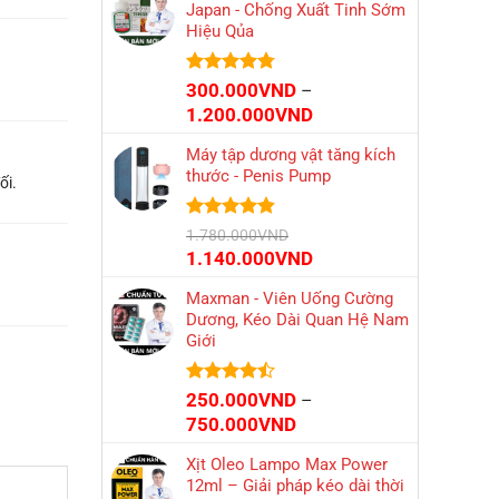
Japan - Chống Xuất Tinh Sớm
89.000VND
Hiệu Qủa
đến
2.700.000VND
Được xếp
300.000
VND
–
hạng
4.74
Khoảng
1.200.000
VND
5 sao
giá:
Máy tập dương vật tăng kích
từ
thước - Penis Pump
300.000VND
ối.
đến
1.200.000VND
Được xếp
1.780.000
VND
hạng
4.79
Giá
Giá
1.140.000
VND
5 sao
gốc
hiện
Maxman - Viên Uống Cường
là:
tại
Dương, Kéo Dài Quan Hệ Nam
1.780.000VND.
là:
Giới
1.140.000VND.
Được xếp
250.000
VND
–
hạng
4.44
Khoảng
750.000
VND
5 sao
giá:
Xịt Oleo Lampo Max Power
từ
12ml – Giải pháp kéo dài thời
250.000VND