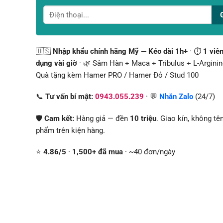
🇺🇸
Nhập khẩu chính hãng Mỹ — Kéo dài 1h+
· ⏱️
1 viên
dụng vài giờ
· 🌿 Sâm Hàn + Maca + Tribulus + L-Arginine
Quà tặng kèm Hamer PRO / Hamer Đỏ / Stud 100
📞
Tư vấn bí mật:
0943.055.239
· 💬
Nhắn Zalo
(24/7)
🛡️
Cam kết:
Hàng giả — đền
10 triệu
. Giao kín, không tê
phẩm trên kiện hàng.
⭐
4.86/5
·
1,500+ đã mua
· ~40 đơn/ngày