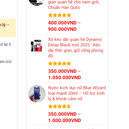
gian quan hệ cho nam giới,
đến
Chuẩn Hàn Quốc
750.000VND
Được xếp
400.000
VND
–
 lý
—
hạng
4.86
Khoảng
900.000
VND
5 sao
giá:
Xịt kéo dài quan hệ Dynamo
từ
ớ lại 5
Delay Black mới 2025 - Kéo
400.000VND
dài thời gian, giữ vững phong
đến
độ
900.000VND
âm trôi
Được xếp
350.000
VND
–
hạng
4.86
Khoảng
1.050.000
VND
5 sao
giá:
Nước kích dục nữ Blue Wizard
từ
loại mạnh 20ml – Hỗ trợ sinh
350.000VND
lý & khoái cảm nữ
đến
1.050.000VND
Được xếp
350.000
VND
–
hạng
4.56
Khoảng
1.000.000
VND
5 sao
giá: