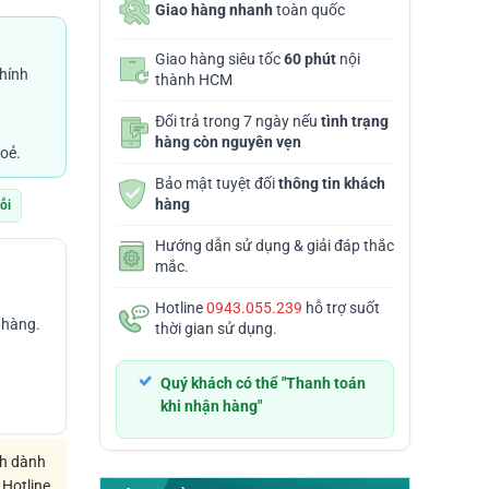
Giao hàng nhanh
toàn quốc
Giao hàng siêu tốc
60 phút
nội
hính
thành HCM
VND
Đổi trả trong 7 ngày nếu
tình trạng
hàng còn nguyên vẹn
oẻ.
Bảo mật tuyệt đối
thông tin khách
hàng
lỗi
Hướng dẫn sử dụng & giải đáp thắc
mắc.
Hotline
0943.055.239
hỗ trợ suốt
 hàng.
thời gian sử dụng.
Quý khách có thể "Thanh toán
khi nhận hàng"
ch dành
 Hotline