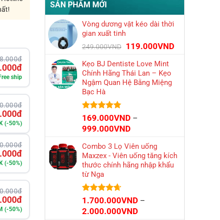
SẢN PHẨM MỚI
hất!
Vòng dương vật kéo dài thời
gian xuất tinh
Giá
Giá
119.000
VND
249.000
VND
gốc
hiện
8.000đ
Kẹo BJ Dentiste Love Mint
là:
tại
.000đ
Chính Hãng Thái Lan – Kẹo
249.000VND.
là:
Free ship
Ngậm Quan Hệ Bằng Miệng
119.000VND.
Bạc Hà
0.000đ
.000đ
Được xếp
169.000
VND
–
K (-50%)
hạng
4.75
Khoảng
999.000
VND
5 sao
giá:
0.000đ
Combo 3 Lọ Viên uống
từ
.000đ
Maxzex - Viên uống tăng kích
169.000VND
K (-50%)
thước chính hãng nhập khẩu
đến
từ Nga
999.000VND
0.000đ
.000đ
Được xếp
1.700.000
VND
–
hạng
4.65
5M (-50%)
Khoảng
2.000.000
VND
5 sao