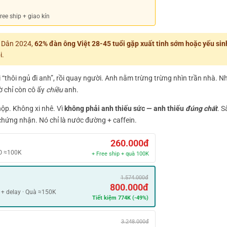
ee ship + giao kín
h Dân 2024,
62% đàn ông Việt 28-45 tuổi gặp xuất tinh sớm hoặc yếu sinh
i.
thôi ngủ đi anh”, rồi quay người. Anh nằm trừng trừng nhìn trần nhà. Nh
ờ chỉ còn cô ấy
chiều
anh.
ộp. Không xi nhê. Vì
không phải anh thiếu sức — anh thiếu
đúng chất
. S
 chứng nhận. Nó chỉ là nước đường + caffein.
260.000đ
O ≈100K
+ Free ship + quà 100K
1.574.000đ
800.000đ
+ delay · Quà ≈150K
Tiết kiệm 774K (-49%)
3.248.000đ