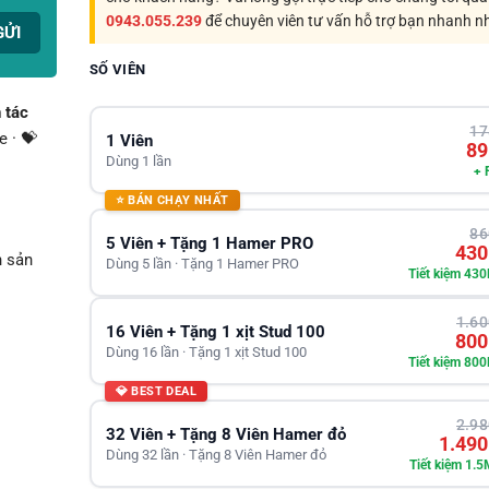
0943.055.239
để chuyên viên tư vấn hỗ trợ bạn nhanh n
SỐ VIÊN
 tác
17
 · 💝
1 Viên
89
Dùng 1 lần
+ 
⭐ BÁN CHẠY NHẤT
86
5 Viên + Tặng 1 Hamer PRO
430
n sản
Dùng 5 lần · Tặng 1 Hamer PRO
Tiết kiệm 430
1.60
16 Viên + Tặng 1 xịt Stud 100
800
Dùng 16 lần · Tặng 1 xịt Stud 100
Tiết kiệm 800
💎 BEST DEAL
2.98
32 Viên + Tặng 8 Viên Hamer đỏ
1.490
Dùng 32 lần · Tặng 8 Viên Hamer đỏ
Tiết kiệm 1.