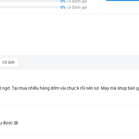
0%
| 0 đánh giá
0%
| 0 đánh giá
Có ảnh
ất ngờ. Tại mua nhiều hàng dởm vài chục k rồi nên sợ. May mà shop bán 
ịu được 😅