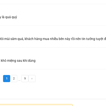
y là quá quý
. Hôi mùi sâm quá, khách hàng mua nhiều bên này rồi nên tin tưởng tuyệt đ
 khô miệng sau khi dùng
1
2
9
›
…