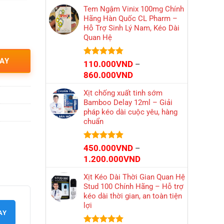
giá:
Tem Ngậm Vinix 100mg Chính
từ
Hãng Hàn Quốc CL Pharm –
1.700.000VND
Hỗ Trợ Sinh Lý Nam, Kéo Dài
đến
Quan Hệ
2.000.000VND
AY
Được xếp
110.000
VND
–
hạng
4.73
Khoảng
860.000
VND
5 sao
giá:
Xịt chống xuất tinh sớm
từ
Bamboo Delay 12ml – Giải
110.000VND
pháp kéo dài cuộc yêu, hàng
đến
chuẩn
860.000VND
Được xếp
450.000
VND
–
hạng
4.86
Khoảng
1.200.000
VND
5 sao
giá:
Xịt Kéo Dài Thời Gian Quan Hệ
từ
Stud 100 Chính Hãng – Hỗ trợ
450.000VND
kéo dài thời gian, an toàn tiện
đến
lợi
1.200.000VND
AY