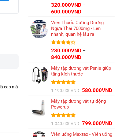
Được xếp
320.000
VND
–
hạng
4.85
Khoảng
600.000
VND
5 sao
giá:
Viên Thuốc Cường Dương
từ
Ngựa Thái 7000mg - Lên
320.000VND
nhanh, quan hệ lâu ra
đến
600.000VND
Được xếp
280.000
VND
–
hạng
4.32
Khoảng
840.000
VND
5 sao
giá:
Máy tập dương vật Penis giúp
từ
tăng kích thước
280.000VND
đến
giá cao mà
840.000VND
Được xếp
Giá
Giá
580.000
VND
1.190.000
VND
hạng
4.79
gốc
hiện
5 sao
Máy tập dương vật tự động
là:
tại
Powerup
1.190.000VND.
là:
580.000VN
Được xếp
Giá
Giá
799.000
VND
1.040.000
VND
hạng
4.79
gốc
hiện
5 sao
Viên uống Maxzex - Viên uống
là:
tại