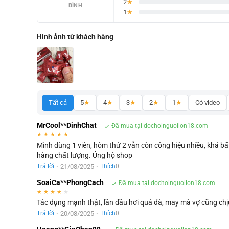
2
★
BÌNH
1
★
Hình ảnh từ khách hàng
Tất cả
5
★
4
★
3
★
2
★
1
★
Có video
MrCool**DinhChat
Đã mua tại dochoinguoilon18.com
★
★
★
★
★
Mình dùng 1 viên, hôm thứ 2 vẫn còn công hiệu nhiều, khá b
hàng chất lượng. Ủng hộ shop
•
21/08/2025
•
Trả lời
Thích
0
SoaiCa**PhongCach
Đã mua tại dochoinguoilon18.com
★
★
★
★
★
Tác dụng mạnh thật, lần đầu hơi quá đà, may mà vợ cũng ch
•
20/08/2025
•
Trả lời
Thích
0