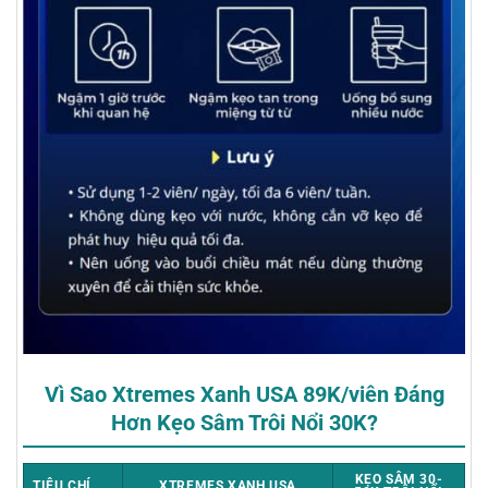
Vì Sao Xtremes Xanh USA 89K/viên Đáng
Hơn Kẹo Sâm Trôi Nổi 30K?
KẸO SÂM 30-
TIÊU CHÍ
XTREMES XANH USA