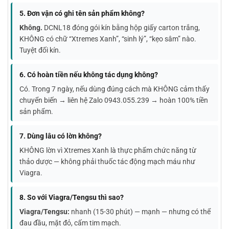
5. Đơn vận có ghi tên sản phẩm không?
Không.
DCNL18 đóng gói kín bằng hộp giấy carton trắng,
KHÔNG có chữ “Xtremes Xanh”, “sinh lý”, “kẹo sâm” nào.
Tuyệt đối kín.
6. Có hoàn tiền nếu không tác dụng không?
Có. Trong 7 ngày, nếu dùng đúng cách mà KHÔNG cảm thấy
chuyển biến → liên hệ Zalo 0943.055.239 → hoàn 100% tiền
sản phẩm.
7. Dùng lâu có lờn không?
KHÔNG lờn vì Xtremes Xanh là thực phẩm chức năng từ
thảo dược — không phải thuốc tác động mạch máu như
Viagra.
8. So với Viagra/Tengsu thì sao?
Viagra/Tengsu:
nhanh (15-30 phút) — mạnh — nhưng có thể
đau đầu, mặt đỏ, cấm tim mạch.