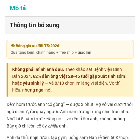
Mô tả
Thông tin bổ sung
🎁 Bảng giá ưu đãi T5/2026
Quà tặng kèm: chính hãng + free ship + giao kín
Không phải mình anh đâu.
Theo khảo sát Bệnh viện Bình
Dân 2024,
62% đàn ông Việt 28-45 tuổi gặp xuất tinh sớm
hoặc yếu sinh lý
— và 8/10 chọn im lặng vì sĩ diện. Vợ thì
hiểu, nhưng ngại nói.
Đêm hôm trước anh “cố gồng” — được 3 phút. Vợ vỗ vai cười “thôi
ngủ đi anh”, rồi quay người. Anh nằm trừng trừng nhìn trần nhà.
Nhớ lại 5 năm trước cũng nó — vợ rên rỉ ôm anh, không buông.
Bây giờ chỉ còn cô ấy
chiều
anh.
Anh đã thử: nhịn rượu, tập gym, uống sâm Hàn rẻ tiền 50K/hộp.