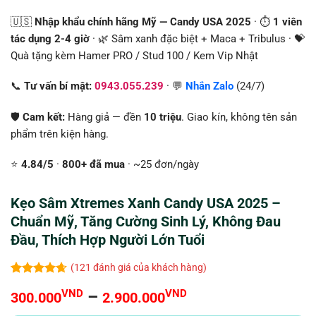
🇺🇸
Nhập khẩu chính hãng Mỹ — Candy USA 2025
· ⏱️
1 viên
tác dụng 2-4 giờ
· 🌿 Sâm xanh đặc biệt + Maca + Tribulus · 💝
Quà tặng kèm Hamer PRO / Stud 100 / Kem Vip Nhật
📞
Tư vấn bí mật:
0943.055.239
· 💬
Nhắn Zalo
(24/7)
🛡️
Cam kết:
Hàng giả — đền
10 triệu
. Giao kín, không tên sản
phẩm trên kiện hàng.
⭐
4.84/5
·
800+ đã mua
· ~25 đơn/ngày
Kẹo Sâm Xtremes Xanh Candy USA 2025 –
Chuẩn Mỹ, Tăng Cường Sinh Lý, Không Đau
Đầu, Thích Hợp Người Lớn Tuổi
(
121
đánh giá của khách hàng)
4.61
121
trên
Khoảng
VND
–
VND
300.000
2.900.000
5 dựa trên
đánh giá
giá: