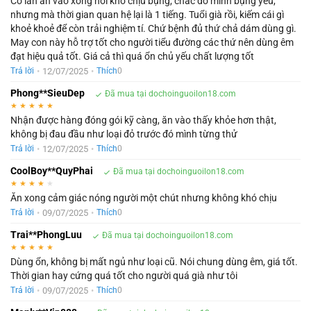
Có lần ăn vào xong hơi khó chịu bụng, chắc do mình bụng yếu,
nhưng mà thời gian quan hệ lại là 1 tiếng. Tuổi già rồi, kiếm cái gì
khoẻ khoẻ để còn trải nghiệm tí. Chứ bệnh đủ thứ chả dám dùng gì.
May con này hỗ trợ tốt cho người tiểu đường các thứ nên dùng êm
đạt hiệu quả tốt. Giá cả thì quá ổn chủ yếu chất lượng tốt
•
12/07/2025
•
Trả lời
Thích
0
Phong**SieuDep
Đã mua tại dochoinguoilon18.com
★
★
★
★
★
Nhận được hàng đóng gói kỹ càng, ăn vào thấy khỏe hơn thật,
không bị đau đầu như loại đỏ trước đó mình từng thử
•
12/07/2025
•
Trả lời
Thích
0
CoolBoy**QuyPhai
Đã mua tại dochoinguoilon18.com
★
★
★
★
★
Ăn xong cảm giác nóng người một chút nhưng không khó chịu
•
09/07/2025
•
Trả lời
Thích
0
Trai**PhongLuu
Đã mua tại dochoinguoilon18.com
★
★
★
★
★
Dùng ổn, không bị mất ngủ như loại cũ. Nói chung dùng êm, giá tốt.
Thời gian hay cứng quá tốt cho người quá già như tôi
•
09/07/2025
•
Trả lời
Thích
0