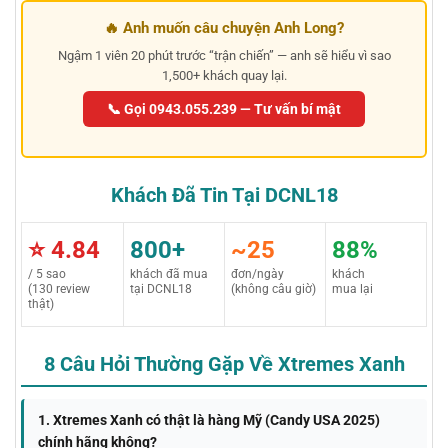
🔥 Anh muốn câu chuyện Anh Long?
Ngậm 1 viên 20 phút trước “trận chiến” — anh sẽ hiểu vì sao
1,500+ khách quay lại.
📞 Gọi 0943.055.239 — Tư vấn bí mật
Khách Đã Tin Tại DCNL18
⭐ 4.84
800+
~25
88%
/ 5 sao
khách đã mua
đơn/ngày
khách
(130 review
tại DCNL18
(không câu giờ)
mua lại
thật)
8 Câu Hỏi Thường Gặp Về Xtremes Xanh
1. Xtremes Xanh có thật là hàng Mỹ (Candy USA 2025)
chính hãng không?