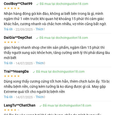
CoolBoy**Chat99
Đã mua tại dochoinguoilon18.com
★
★
★
★
★
Nhận hàng đóng gói kín đáo, không ai biết bên trong là gì, mình
ngậm thử 1 viên trước khi quan hệ khoảng 15 phút thì cảm giác
khác hẳn, cương nhanh và chắc hơn nhiều, vợ nhìn cũng bất ngờ.
•
22/09/2025
•
Trả lời
Thích
1
DaiGia**DepChat
Đã mua tại dochoinguoilon18.com
★
★
★
★
★
giao hàng nhanh shop che tên sản phẩm, ngậm tầm 15 phút thì
thấy người sung sức khỏe hơn, tăng cường sinh lý thì phải dùng lâu
mới biết
•
14/07/2025
•
Trả lời
Thích
0
Trai**HoangDa
Đã mua tại dochoinguoilon18.com
★
★
★
★
★
Dùng xong thấy cương cứng tốt hơn hẳn, thèm chịch luôn ấy. Tôi bị
nhiều bệnh nền, cứng kém tưởng là ko dùng được gì cả. May gặp
Extreme quá tốt cho người bị bệnh nền
•
14/07/2025
•
Trả lời
Thích
0
LangTu**ChatChan
Đã mua tại dochoinguoilon18.com
★
★
★
★
★