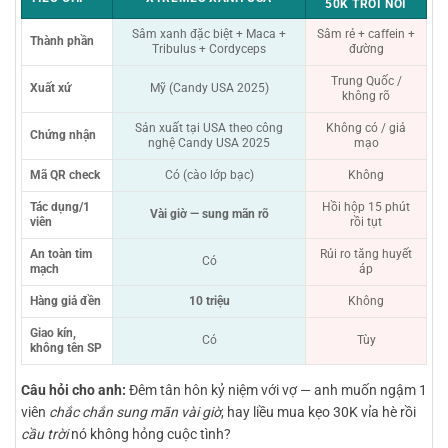
50K TRÔI NỔI
Sâm xanh đặc biệt + Maca +
Sâm rẻ + caffein +
Thành phần
Tribulus + Cordyceps
đường
Trung Quốc /
Xuất xứ
Mỹ (Candy USA 2025)
không rõ
Sản xuất tại USA theo công
Không có / giả
Chứng nhận
nghệ Candy USA 2025
mạo
Mã QR check
Có (cào lớp bạc)
Không
Tác dụng/1
Hồi hộp 15 phút
Vài giờ — sung mãn rõ
viên
rồi tụt
An toàn tim
Rủi ro tăng huyết
Có
mạch
áp
Hàng giả đền
10 triệu
Không
Giao kín,
Có
Tùy
không tên SP
Câu hỏi cho anh:
Đêm tân hôn kỷ niệm với vợ — anh muốn ngậm 1
viên
chắc chắn sung mãn vài giờ
, hay liều mua kẹo 30K vỉa hè rồi
cầu trời
nó không hỏng cuộc tình?