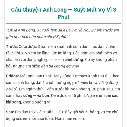
Câu Chuyện Anh Long — Suýt Mất Vợ Vì 3
Phút
“Em là Anh Long, 35 tuổi, làm sale BĐS ở Hà Nội. 2 năm trước em
gần như tiêu hôn nhân chỉ vì 3 phút.”
Trước:
Cưới được 3 năm, em xuất tinh sớm dần. Lúc đầu 7 phút,
rồi 5, rồi 3. Vợ em im lặng. Em im lặng. Đến hôm em phát hiện vợ
chat lén với đồng nghiệp cũ — em
chết đứng
. Cô ấy không phản
bội, nhưng em hiểu:
đàn bà không đợi mãi
.
Bridge:
Một anh bạn rỉ tai: “Mày dùng Xtremes Xanh thử đi — kẹo
sâm chính hãng, đắt 1 chút nhưng ngậm 1 viên là
vài tiếng đồng
hồ
đó”. Em ngậm thử 1 viên trước khi vào phòng. 20 phút sau, em
cảm thấy
cứng — và bền
. Đêm đó dài 45 phút. Vợ em
ôm em sau
khi xong
, không buông ra.
Sau:
Em duy trì 2 viên/tuần — đủ. Bây giờ hết 6 tháng, vợ em chủ
động
kéo
em mỗi cuối tuần. Hôn nhân em ổn.