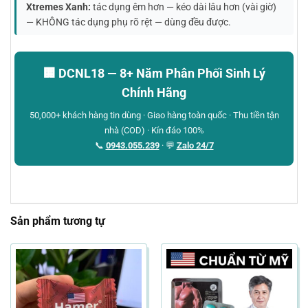
Xtremes Xanh:
tác dụng êm hơn — kéo dài lâu hơn (vài giờ)
— KHÔNG tác dụng phụ rõ rệt — dùng đều được.
🏢 DCNL18 — 8+ Năm Phân Phối Sinh Lý
Chính Hãng
50,000+ khách hàng tin dùng · Giao hàng toàn quốc · Thu tiền tận
nhà (COD) · Kín đáo 100%
📞
0943.055.239
· 💬
Zalo 24/7
Sản phẩm tương tự