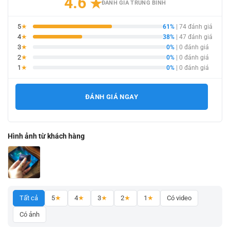
4.6
★
ĐÁNH GIÁ TRUNG BÌNH
5
★
61%
| 74 đánh giá
4
★
38%
| 47 đánh giá
3
★
0%
| 0 đánh giá
2
★
0%
| 0 đánh giá
1
★
0%
| 0 đánh giá
ĐÁNH GIÁ NGAY
Hình ảnh từ khách hàng
Tất cả
5
★
4
★
3
★
2
★
1
★
Có video
Có ảnh