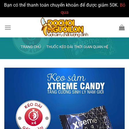
Bạn có thể thanh toán chuyển khoản để được giảm 50K.
Bỏ
qua
Bỏ
qua
nội
dung
TRANG CHỦ
/
THUỐC KÉO DÀI THỜI GIAN QUAN HỆ