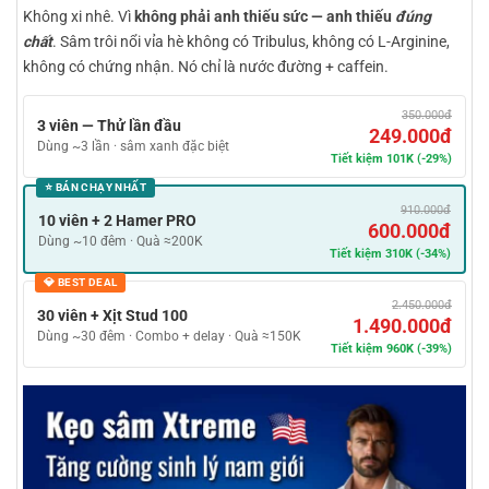
Không xi nhê. Vì
không phải anh thiếu sức — anh thiếu
đúng
chất
. Sâm trôi nổi vỉa hè không có Tribulus, không có L-Arginine,
không có chứng nhận. Nó chỉ là nước đường + caffein.
350.000đ
3 viên — Thử lần đầu
249.000đ
Dùng ~3 lần · sâm xanh đặc biệt
Tiết kiệm 101K (-29%)
⭐ BÁN CHẠY NHẤT
910.000đ
10 viên + 2 Hamer PRO
600.000đ
Dùng ~10 đêm · Quà ≈200K
Tiết kiệm 310K (-34%)
💎 BEST DEAL
2.450.000đ
30 viên + Xịt Stud 100
1.490.000đ
Dùng ~30 đêm · Combo + delay · Quà ≈150K
Tiết kiệm 960K (-39%)