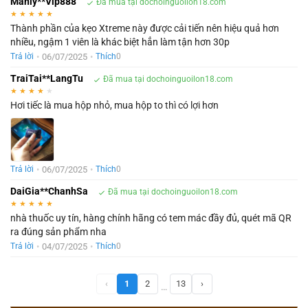
Manly**Vip888
Đã mua tại dochoinguoilon18.com
★
★
★
★
★
Thành phần của kẹo Xtreme này được cải tiến nên hiệu quả hơn
nhiều, ngậm 1 viên là khác biệt hẳn làm tận hơn 30p
•
06/07/2025
•
Trả lời
Thích
0
TraiTai**LangTu
Đã mua tại dochoinguoilon18.com
★
★
★
★
★
Hơi tiếc là mua hộp nhỏ, mua hộp to thì có lợi hơn
•
06/07/2025
•
Trả lời
Thích
0
DaiGia**ChanhSa
Đã mua tại dochoinguoilon18.com
★
★
★
★
★
nhà thuốc uy tín, hàng chính hãng có tem mác đầy đủ, quét mã QR
ra đúng sản phẩm nha
•
04/07/2025
•
Trả lời
Thích
0
‹
1
2
13
›
…