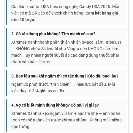
Có. Sản xuất tại USA theo công nghệ Candy USA 2025. Mỗi
viên có mã QR cào để check chính hãng.
Cam kết hàng giả
đền 10 triệu.
2. Có tác dụng phụ không? Tim mạch có sao?
Xtremes Xanh thành phần thiên nhiên (Maca, sâm, Tribulus)
— KHÔNG chứa Sildenafil như Viagra nên KHÔNG cấm tim
mạch. Tuy nhiên người huyết áp cao đang dùng thuốc phải
tham vấn bác sĩ trước.
3. Bao lâu sau khi ngậm thì có tác dụng? Kéo dài bao lâu?
Ngậm 20 phút trước “trận chiến” → hiệu lực bắt đầu. Mỗi
viên duy trì
2-4 giờ
tùy cơ địa.
4. Vợ có biết mình dùng không? Có mùi vị gì lạ?
Xtremes Xanh là kẹo ngậm vị sâm + bạc hà nhẹ — anh hoàn
toàn có thể ngậm lén trước khi vào phòng. Không mùi miệng
đặc trưng.