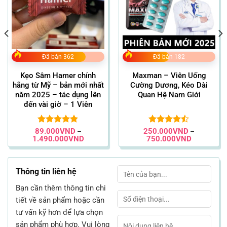
Đã bán 362
Đã bán 182
Kẹo Sâm Hamer chính
Maxman – Viên Uống
hãng từ Mỹ – bản mới nhất
Cường Dương, Kéo Dài
năm 2025 – tác dụng lên
Quan Hệ Nam Giới
đến vài giờ – 1 Viên
89.000
Được xếp
VND
250.000
Được xếp
VND
–
–
Khoảng
Khoảng
1.490.000
VND
750.000
VND
hạng
4.84
hạng
4.44
giá:
giá:
5 sao
5 sao
từ
từ
0VND
89.000VND
250.000V
đến
đến
Thông tin liên hệ
00VND
1.490.000VND
750.000V
Bạn cần thêm thông tin chi
tiết về sản phẩm hoặc cần
tư vấn kỹ hơn để lựa chọn
sản phẩm phù hợp. Vui lòng