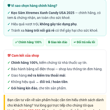
từ
🛡️ Vì sao chọn hàng chính hãng?
300.000VND
✓
Kẹo Sâm Xtremes Xanh Candy USA 2025
— chính hãng, có
đến
tem & chứng nhận, an toàn cho sức khoẻ.
2.900.000VND
✓
Hiệu quả vượt trội,
không gây tác dụng phụ
.
✓
Tránh xa
hàng trôi nổi giá rẻ
có thể gây hại cho sức khoẻ.
✅ Chính hãng 100%
🔒 Giao kín đáo
↩️ Đổi trả nếu lỗi
💯 Cam kết của shop
✓
Chính hãng 100%
, kiểm chứng từ nhà thuốc uy tín.
✓
Bảo hành bằng số điện thoại — shop lưu thông tin đơn hàng.
✓
Giao hàng
mở ra kiểm tra thoải mái
.
✓
Không hiệu quả →
đổi trả / hoàn tiền
.
✓
Gói hàng kín đáo
, che tên sản phẩm.
Bạn cần tư vấn về sản phẩm hoặc cần tìm hiểu chính sách dành
cho khách hàng? Vui lòng gọi trực tiếp cho chúng tôi qua