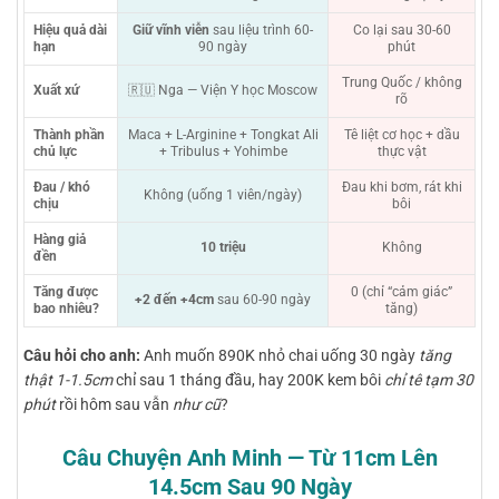
Hiệu quả dài
Giữ vĩnh viễn
sau liệu trình 60-
Co lại sau 30-60
hạn
90 ngày
phút
Trung Quốc / không
Xuất xứ
🇷🇺 Nga — Viện Y học Moscow
rõ
Thành phần
Maca + L-Arginine + Tongkat Ali
Tê liệt cơ học + dầu
chủ lực
+ Tribulus + Yohimbe
thực vật
Đau / khó
Đau khi bơm, rát khi
Không (uống 1 viên/ngày)
chịu
bôi
Hàng giả
10 triệu
Không
đền
Tăng được
0 (chỉ “cảm giác”
+2 đến +4cm
sau 60-90 ngày
bao nhiêu?
tăng)
Câu hỏi cho anh:
Anh muốn 890K nhỏ chai uống 30 ngày
tăng
thật 1-1.5cm
chỉ sau 1 tháng đầu, hay 200K kem bôi
chỉ tê tạm 30
phút
rồi hôm sau vẫn
như cũ
?
Câu Chuyện Anh Minh — Từ 11cm Lên
14.5cm Sau 90 Ngày