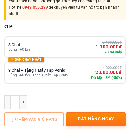
cho khách hàng? Vui lòng gọi trực tiếp cho chúng tôi qua
Hotline
0943.055.239
để chuyên viên tư vấn hỗ trợ bạn nhanh
nhất!
CHAI
3.400.000đ
3 Chai
1.700.000đ
Dùng ~60 lần
+ Free ship
⭐ BÁN CHẠY NHẤT
4.000.000đ
3 Chai + Tặng 1 Máy Tập Penis
2.000.000đ
Dùng ~60 lần · Tặng 1 Máy Tập Penis
Tiết kiệm 2M (-50%)
Số lượng
ĐẶT HÀNG NGAY
THÊM VÀO GIỎ HÀNG