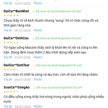
•
10/07/2025
•
Trả lời
Thích
0
DaiCa**BacNhat
Đã mua tại dochoinguoilon18.com
★
★
★
★
★
Chưa thấy rõ về kích thước nhưng “sung” thì có thật cứng tốt và
thời gian tăng nhẹ
•
09/07/2025
•
Trả lời
Thích
0
DaiCa**DinhCao
Đã mua tại dochoinguoilon18.com
★
★
★
★
★
Từ ngày uống Maxzex thấy sinh lý khỏe lên rõ rệt và cũng to lên
hẳn. Đang định mua thêm 2 liệu trình dùng tiếp xem sao
•
07/07/2025
•
Trả lời
Thích
0
DaiGia**DatChat
Đã mua tại dochoinguoilon18.com
★
★
★
★
★
Cảm nhận rõ nhất là cứng và lâu hơn, còn về size thì tăng chậm
•
05/07/2025
•
Trả lời
Thích
0
SoaiCa**SongAo
Đã mua tại dochoinguoilon18.com
★
★
★
★
★
Có điều uống xong thấy hơi nóng trong người, chắc phải uống nhiều
nước
•
04/07/2025
•
Trả lời
Thích
0