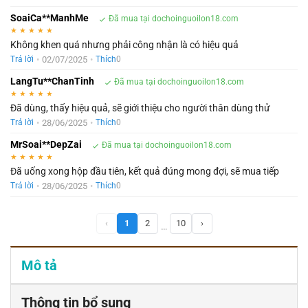
SoaiCa**ManhMe
Đã mua tại dochoinguoilon18.com
★
★
★
★
★
Không khen quá nhưng phải công nhận là có hiệu quả
•
02/07/2025
•
Trả lời
Thích
0
LangTu**ChanTinh
Đã mua tại dochoinguoilon18.com
★
★
★
★
★
Đã dùng, thấy hiệu quả, sẽ giới thiệu cho người thân dùng thử
•
28/06/2025
•
Trả lời
Thích
0
MrSoai**DepZai
Đã mua tại dochoinguoilon18.com
★
★
★
★
★
Đã uống xong hộp đầu tiên, kết quả đúng mong đợi, sẽ mua tiếp
•
28/06/2025
•
Trả lời
Thích
0
‹
1
2
10
›
…
Mô tả
Thông tin bổ sung