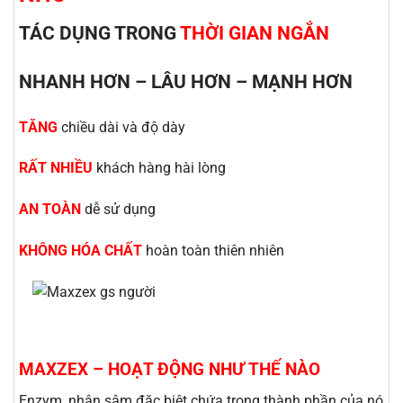
TÁC DỤNG TRONG
THỜI GIAN NGẮN
NHANH HƠN – LÂU HƠN – MẠNH HƠN
TĂNG
chiều dài và độ dày
RẤT NHIỀU
khách hàng hài lòng
AN TOÀN
dễ sử dụng
KHÔNG HÓA CHẤT
hoàn toàn thiên nhiên
MAXZEX – HOẠT ĐỘNG NHƯ THẾ NÀO
Enzym, nhân sâm đặc biệt chứa trong thành phần của nó