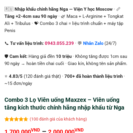
🇷🇺
Nhập khẩu chính hãng Nga — Viện Y học Moscow
· 📏
Tăng +2-4cm sau 90 ngày
· 🌿 Maca + L-Arginine + Tongkat
Ali + Tribulus · 💝 Combo 3 chai = liệu trình chuẩn + máy tập
Penis
📞
Tư vấn liệu trình:
0943.055.239
· 💬
Nhắn Zalo
(24/7)
🛡️
Cam kết:
Hàng giả đền
10 triệu
· Không tăng được 1cm sau
90 ngày → hoàn tiền chai cuối · Giao kín, không tên sản phẩm.
⭐
4.83/5
(120 đánh giá thật) ·
700+ đã hoàn thành liệu trình
·
~15 đơn/ngày
Combo 3 Lọ Viên uống Maxzex – Viên uống
tăng kích thước chính hãng nhập khẩu từ Nga
(
100
đánh giá của khách hàng)
4.65
100
trên
Khoảng
VND
–
VND
1.700.000
2.000.000
5 dựa trên