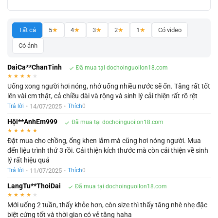
Tất cả
5
★
4
★
3
★
2
★
1
★
Có video
Có ảnh
DaiCa**ChanTinh
Đã mua tại dochoinguoilon18.com
★
★
★
★
★
Uống xong người hơi nóng, nhớ uống nhiều nước sẽ ổn. Tăng rất tốt
lên vài cm thật, cả chiều dài và rộng và sinh lý cải thiện rất rõ rệt
•
14/07/2025
•
Trả lời
Thích
0
Hội**AnhEm999
Đã mua tại dochoinguoilon18.com
★
★
★
★
★
Đặt mua cho chồng, ổng khen lắm mà cũng hơi nóng người. Mua
đến liệu trình thứ 3 rồi. Cải thiện kích thước mà còn cải thiện về sinh
lý rất hiệu quả
•
11/07/2025
•
Trả lời
Thích
0
LangTu**ThoiDai
Đã mua tại dochoinguoilon18.com
★
★
★
★
★
Mới uống 2 tuần, thấy khỏe hơn, còn size thì thấy tăng nhè nhẹ đặc
biệt cứng tốt và thời gian có vẻ tăng haha