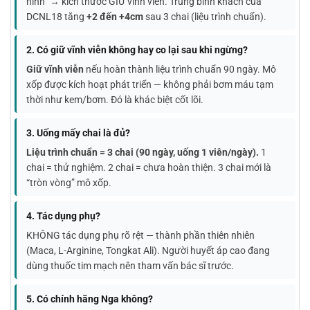
hình” → kích thước GIỮ vĩnh viễn. Trung bình khách của
DCNL18 tăng
+2 đến +4cm
sau 3 chai (liệu trình chuẩn).
2. Có giữ vĩnh viễn không hay co lại sau khi ngừng?
Giữ vĩnh viễn
nếu hoàn thành liệu trình chuẩn 90 ngày. Mô
xốp được kích hoạt phát triển — không phải bơm máu tạm
thời như kem/bơm. Đó là khác biệt cốt lõi.
3. Uống mấy chai là đủ?
Liệu trình chuẩn = 3 chai (90 ngày, uống 1 viên/ngày).
1
chai = thử nghiệm. 2 chai = chưa hoàn thiện. 3 chai mới là
“tròn vòng” mô xốp.
4. Tác dụng phụ?
KHÔNG tác dụng phụ rõ rệt — thành phần thiên nhiên
(Maca, L-Arginine, Tongkat Ali). Người huyết áp cao đang
dùng thuốc tim mạch nên tham vấn bác sĩ trước.
5. Có chính hãng Nga không?