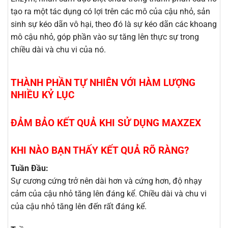
tạo ra một tác dụng có lợi trên các mô của cậu nhỏ, sản
sinh sự kéo dãn vô hại, theo đó là sự kéo dãn các khoang
mô cậu nhỏ, góp phần vào sự tăng lên thực sự trong
chiều dài và chu vi của nó.
THÀNH PHẦN TỰ NHIÊN VỚI HÀM LƯỢNG
NHIỀU KỶ LỤC
ĐẢM BẢO KẾT QUẢ KHI SỬ DỤNG MAXZEX
KHI NÀO BẠN THẤY KẾT QUẢ RÕ RÀNG?
Tuần Đầu:
Sự cương cứng trở nên dài hơn và cứng hơn, độ nhạy
cảm của cậu nhỏ tăng lên đáng kể. Chiều dài và chu vi
của cậu nhỏ tăng lên đến rất đáng kể.