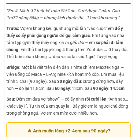
“Em là Minh, 32 tuổi, kế toán Sài Gòn. Cưới được 2 năm. Cao
1m72 nặng 68kg — nhưng kích thước thì… 11cm khi cương.”
Trước:
Vợ em không kêu gì, nhưng mỗi lần “vào cuộc” em
để ý
thấy cô ấy phải gồng người để gọi cảm giác
. Em từng vào nhà
tắm tập gym thấy mấy ông kia
to gấp đôi
— em
sợ phải đi tắm
chung
. Em thử bài tập jelqing 4 tháng trên Youtube → 0 thay đổi.
Thử bơm chân không → đau và co lại sau 1 giờ. Tuyệt vọng.
Bridge:
Một bài viết trên diễn đàn Tinhte chỉ em Maxzex Nga —
viên uống có Maca + L-Arginine kích hoạt mô xốp. Em mua liệu
trình 3 chai (90 ngày). Sau
30 ngày đầu
: cương cứng hơn, dày
hơn — đo lại 11.8cm. Sau
60 ngày
: 13cm. Sau
90 ngày
:
14.5cm
.
Sau:
Đêm em đưa vợ “show” — cô ấy nhìn rồi
cười lên
: “Anh sao…
khác vậy?”. Tự tin của em quay lại. Bây giờ em là người chủ động
trong phòng ngủ. Vợ em em mỉm cười nhiều hơn.
🔥 Anh muốn tăng +2-4cm sau 90 ngày?