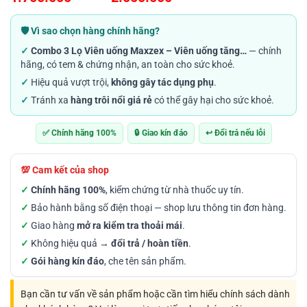
đánh giá
giá:
từ
🛡️ Vì sao chọn hàng chính hãng?
1.700.000VND
✓
Combo 3 Lọ Viên uống Maxzex – Viên uống tăng…
— chính
đến
hãng, có tem & chứng nhận, an toàn cho sức khoẻ.
2.000.000VND
✓
Hiệu quả vượt trội,
không gây tác dụng phụ
.
✓
Tránh xa
hàng trôi nổi giá rẻ
có thể gây hại cho sức khoẻ.
✅ Chính hãng 100%
🔒 Giao kín đáo
↩️ Đổi trả nếu lỗi
💯 Cam kết của shop
✓
Chính hãng 100%
, kiểm chứng từ nhà thuốc uy tín.
✓
Bảo hành bằng số điện thoại — shop lưu thông tin đơn hàng.
✓
Giao hàng
mở ra kiểm tra thoải mái
.
✓
Không hiệu quả →
đổi trả / hoàn tiền
.
✓
Gói hàng kín đáo
, che tên sản phẩm.
Bạn cần tư vấn về sản phẩm hoặc cần tìm hiểu chính sách dành