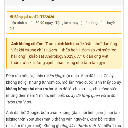
🎁 Bảng giá ưu đãi T5/2026
Liệu trình chuẩn 60-90 ngày · Tặng kèm máy tập / hướng dẫn chuyên
gia
Anh không cô đơn.
Trung bình kích thước “cậu nhỏ” đàn ông
Việt khi cương
chỉ 11.2cm
— thấp hơn 1.5cm so với mức “vợ
hài lòng” (khảo sát Andrology 2023). 7/10 đàn ông Việt
thầm tự ti khi đứng cạnh nhau trong nhà tắm tập gym.
Đêm tân hôn, vợ nhìn rồi
im lặng
một nhịp. Anh đã hiểu. Cô ấy
không nói gì, nhưng từ hôm đó, mỗi lần “vào cuộc” anh thấy cô ấy
không hứng thú như trước
. Anh đổ lỗi cho stress, cho công việc —
nhưng đêm nằm 1 mình, anh biết:
cô ấy đã từng quen với ai đó
“tròn trịa” hơn
.
Anh đã thử Google: bơm chân không (đau, hồi tỉnh giảm), bài tập
jelqing trên Youtube (mất 6 tháng vẫn nguyên), kem bôi rẻ tiền
(chỉ làm tê tạm thời). Không gì
tăng kích thước thật
. Vì thiếu 1 thứ