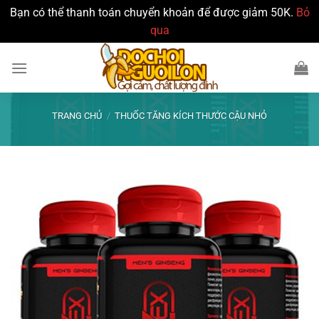
Bạn có thể thanh toán chuyển khoản để được giảm 50K.
Bỏ
qua
Bỏ
qua
nội
dung
TRANG CHỦ
/
THUỐC TĂNG KÍCH THƯỚC CẬU NHỎ