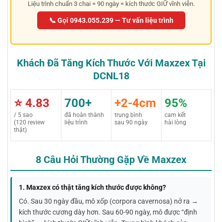
Liệu trình chuẩn 3 chai = 90 ngày = kích thước GIỮ vĩnh viễn.
📞 Gọi 0943.055.239 — Tư vấn liệu trình
Khách Đã Tăng Kích Thước Với Maxzex Tại
DCNL18
⭐ 4.83
700+
+2-4cm
95%
/ 5 sao
đã hoàn thành
trung bình
cam kết
(120 review
liệu trình
sau 90 ngày
hài lòng
thật)
8 Câu Hỏi Thường Gặp Về Maxzex
1. Maxzex có thật tăng kích thước được không?
Có. Sau 30 ngày đầu, mô xốp (corpora cavernosa) nở ra →
kích thước cương dày hơn. Sau 60-90 ngày, mô được “định