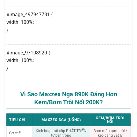
#image_497947781 {
width: 100%;
}
#image_97108920 {
width: 100%;
}
Vì Sao Maxzex Nga 890K Đáng Hơn
Kem/Bơm Trôi Nổi 200K?
KEM/BƠM TRÔI
TIÊU CHÍ
MAXZEX NGA (UỐNG)
NỔI
Kích hoạt mô xốp PHÁT TRIỂN
Bơm máu tạm thời /
Cơ chế
từ bên trong
kéo căng vật lý