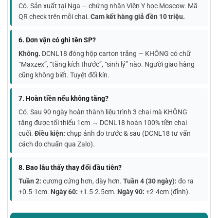
Có. Sản xuất tại Nga — chứng nhận Viện Y học Moscow. Mã
QR check trên mỗi chai.
Cam kết hàng giả đền 10 triệu.
6. Đơn vận có ghi tên SP?
Không.
DCNL18 đóng hộp carton trắng — KHÔNG có chữ
“Maxzex”, “tăng kích thước”, “sinh lý” nào. Người giao hàng
cũng không biết. Tuyệt đối kín.
7. Hoàn tiền nếu không tăng?
Có. Sau 90 ngày hoàn thành liệu trình 3 chai mà KHÔNG
tăng được tối thiểu 1cm → DCNL18 hoàn 100% tiền chai
cuối.
Điều kiện:
chụp ảnh đo trước & sau (DCNL18 tư vấn
cách đo chuẩn qua Zalo).
8. Bao lâu thấy thay đổi đầu tiên?
Tuần 2:
cương cứng hơn, dày hơn.
Tuần 4 (30 ngày):
đo ra
+0.5-1cm.
Ngày 60:
+1.5-2.5cm.
Ngày 90:
+2-4cm (đỉnh).