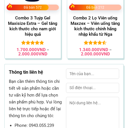
Đã bán 572
Đã bán 212
Combo 3 Tuýp Gel
Combo 2 Lọ Viên uống
Maxisize Extra – Gel tăng
Maxzex – Viên uống tăng
kích thước cho nam giới
kích thước chính hãng
hiệu quả
nhập khẩu từ Nga
1.700.000
Được xếp
VND
1.340.000
Được xếp
VND
–
–
Khoảng
Khoảng
2.000.000
VND
2.000.000
VND
hạng
4.77
hạng
4.52
giá:
giá:
5 sao
5 sao
từ
từ
VND
1.700.000VND
1.340.00
đến
đến
Thông tin liên hệ
VND
2.000.000VND
2.000.00
Bạn cần thêm thông tin chi
tiết về sản phẩm hoặc cần
tư vấn kỹ hơn để lựa chọn
sản phẩm phù hợp. Vui lòng
liên hệ trực tiếp hoặc để lại
thông tin cho chúng tôi:
Phone: 0943.055.239