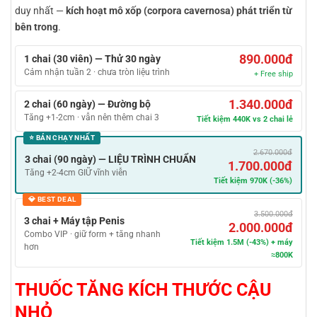
duy nhất —
kích hoạt mô xốp (corpora cavernosa) phát triển từ
bên trong
.
890.000đ
1 chai (30 viên) — Thử 30 ngày
Cảm nhận tuần 2 · chưa tròn liệu trình
+ Free ship
1.340.000đ
2 chai (60 ngày) — Đường bộ
Tăng +1-2cm · vẫn nên thêm chai 3
Tiết kiệm 440K vs 2 chai lẻ
⭐ BÁN CHẠY NHẤT
2.670.000đ
3 chai (90 ngày) — LIỆU TRÌNH CHUẨN
1.700.000đ
Tăng +2-4cm GIỮ vĩnh viễn
Tiết kiệm 970K (-36%)
💎 BEST DEAL
3.500.000đ
3 chai + Máy tập Penis
2.000.000đ
Combo VIP · giữ form + tăng nhanh
Tiết kiệm 1.5M (-43%) + máy
hơn
≈800K
THUỐC TĂNG KÍCH THƯỚC CẬU
NHỎ