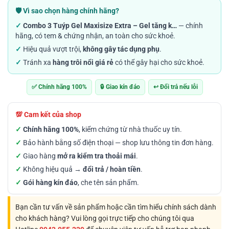
từ
🛡️ Vì sao chọn hàng chính hãng?
1.700.000VND
✓
Combo 3 Tuýp Gel Maxisize Extra – Gel tăng k…
— chính
đến
hãng, có tem & chứng nhận, an toàn cho sức khoẻ.
2.000.000VND
✓
Hiệu quả vượt trội,
không gây tác dụng phụ
.
✓
Tránh xa
hàng trôi nổi giá rẻ
có thể gây hại cho sức khoẻ.
✅ Chính hãng 100%
🔒 Giao kín đáo
↩️ Đổi trả nếu lỗi
💯 Cam kết của shop
✓
Chính hãng 100%
, kiểm chứng từ nhà thuốc uy tín.
✓
Bảo hành bằng số điện thoại — shop lưu thông tin đơn hàng.
✓
Giao hàng
mở ra kiểm tra thoải mái
.
✓
Không hiệu quả →
đổi trả / hoàn tiền
.
✓
Gói hàng kín đáo
, che tên sản phẩm.
Bạn cần tư vấn về sản phẩm hoặc cần tìm hiểu chính sách dành
cho khách hàng? Vui lòng gọi trực tiếp cho chúng tôi qua