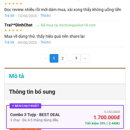
★
★
★
★
★
Đọc review nhiều rồi mới dám mua, xài xong thấy không uổng tiền
•
10/06/2025
•
Trả lời
Thích
0
Trai**DinhChat
Đã mua tại dochoinguoilon18.com
★
★
★
★
★
Mua về dùng thử, thấy hiệu quả nên share lại
•
09/06/2025
•
Trả lời
Thích
0
‹
1
2
9
›
…
Mô tả
Thông tin bổ sung
⭐ BÁN CHẠY NHẤT
4.140.000đ
Combo 3 Tuýp · BEST DEAL
1.700.000đ
3 chai · Đủ 4-5 tháng dùng đều
Tiết kiệm 59% (-2.440K)