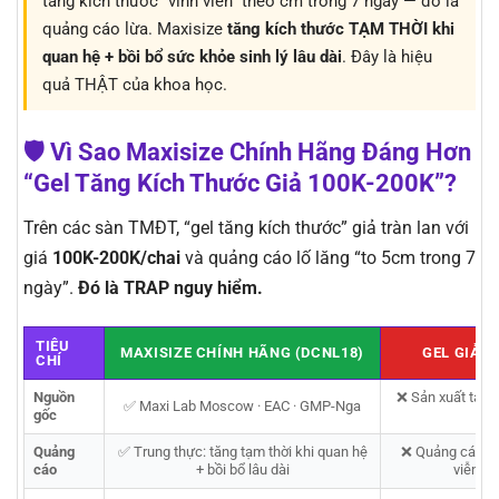
tăng kích thước “vĩnh viễn” theo cm trong 7 ngày — đó là
quảng cáo lừa. Maxisize
tăng kích thước TẠM THỜI khi
quan hệ + bồi bổ sức khỏe sinh lý lâu dài
. Đây là hiệu
quả THẬT của khoa học.
🛡️ Vì Sao Maxisize Chính Hãng Đáng Hơn
“Gel Tăng Kích Thước Giả 100K-200K”?
Trên các sàn TMĐT, “gel tăng kích thước” giả tràn lan với
giá
100K-200K/chai
và quảng cáo lố lăng “to 5cm trong 7
ngày”.
Đó là TRAP nguy hiểm.
TIÊU
MAXISIZE CHÍNH HÃNG (DCNL18)
GEL GIẢ 1
CHÍ
Nguồn
❌ Sản xuất tại 
✅ Maxi Lab Moscow · EAC · GMP-Nga
gốc
địn
Quảng
✅ Trung thực: tăng tạm thời khi quan hệ
❌ Quảng cáo lố:
cáo
+ bồi bổ lâu dài
viễn 7 