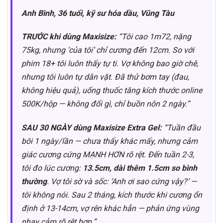
Anh Bình, 36 tuổi, kỹ sư hóa dầu, Vũng Tàu
TRƯỚC khi dùng Maxisize:
“Tôi cao 1m72, nặng
75kg, nhưng ‘của tôi’ chỉ cương đến 12cm. So với
phim 18+ tôi luôn thấy tự ti. Vợ không bao giờ chê,
nhưng tôi luôn tự dằn vặt. Đã thử bơm tay (đau,
không hiệu quả), uống thuốc tăng kích thước online
500K/hộp — không đổi gì, chỉ buồn nôn 2 ngày.”
SAU 30 NGÀY dùng Maxisize Extra Gel:
“Tuần đầu
bôi 1 ngày/lần — chưa thấy khác mấy, nhưng cảm
giác cương cứng MẠNH HƠN rõ rệt. Đến tuần 2-3,
tôi đo lúc cương:
13.5cm, dài thêm 1.5cm so bình
thường
. Vợ tôi sờ và sốc: ‘Anh ơi sao cứng vậy?’ —
tôi không nói. Sau 2 tháng, kích thước khi cương ổn
định ở 13-14cm, vợ rên khác hẳn — phản ứng vùng
nhạy cảm rõ rệt hơn.”