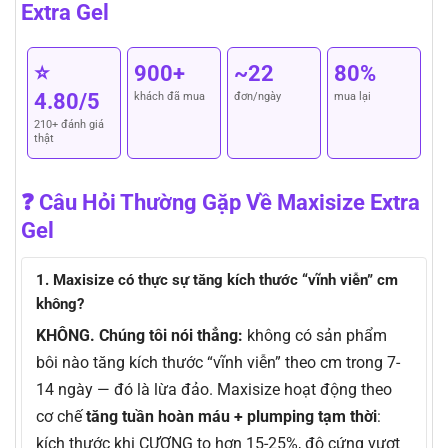
Extra Gel
⭐
900+
~22
80%
4.80/5
khách đã mua
đơn/ngày
mua lại
210+ đánh giá
thật
❓ Câu Hỏi Thường Gặp Về Maxisize Extra
Gel
1. Maxisize có thực sự tăng kích thước “vĩnh viễn” cm
không?
KHÔNG. Chúng tôi nói thẳng:
không có sản phẩm
bôi nào tăng kích thước “vĩnh viễn” theo cm trong 7-
14 ngày — đó là lừa đảo. Maxisize hoạt động theo
cơ chế
tăng tuần hoàn máu + plumping tạm thời
:
kích thước khi CƯƠNG to hơn 15-25%, độ cứng vượt