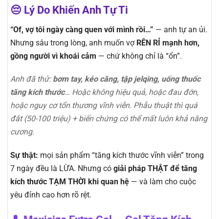
😔 Lý Do Khiến Anh Tự Ti
“Of, vợ tôi ngày càng quen với mình rồi…”
— anh tự an ủi.
Nhưng sâu trong lòng, anh muốn vợ
RÊN RỈ mạnh hơn,
gồng người vì khoái cảm
— chứ không chỉ là “ổn”.
Anh đã thử:
bơm tay, kéo căng, tập jelqing, uống thuốc
tăng kích thước
… Hoặc không hiệu quả, hoặc đau đớn,
hoặc nguy cơ tổn thương vĩnh viễn. Phẫu thuật thì quá
đắt (50-100 triệu) + biến chứng có thể mất luôn khả năng
cương.
Sự thật:
mọi sản phẩm “tăng kích thước vĩnh viễn” trong
7 ngày đều là LỪA. Nhưng có
giải pháp THẬT để tăng
kích thước TẠM THỜI khi quan hệ
— và làm cho cuộc
yêu đỉnh cao hơn rõ rệt.