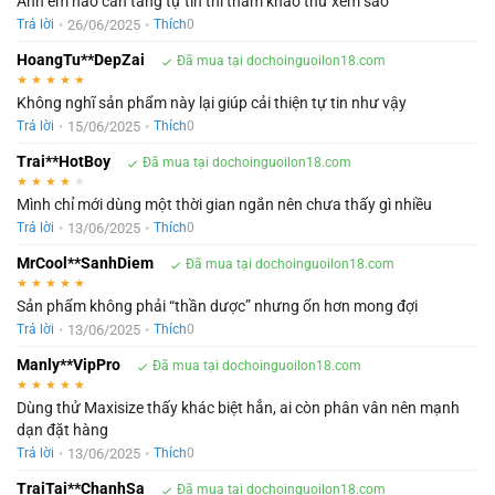
Anh em nào cần tăng tự tin thì tham khảo thử xem sao
•
26/06/2025
•
Trả lời
Thích
0
HoangTu**DepZai
Đã mua tại dochoinguoilon18.com
★
★
★
★
★
Không nghĩ sản phẩm này lại giúp cải thiện tự tin như vậy
•
15/06/2025
•
Trả lời
Thích
0
Trai**HotBoy
Đã mua tại dochoinguoilon18.com
★
★
★
★
★
Mình chỉ mới dùng một thời gian ngắn nên chưa thấy gì nhiều
•
13/06/2025
•
Trả lời
Thích
0
MrCool**SanhDiem
Đã mua tại dochoinguoilon18.com
★
★
★
★
★
Sản phẩm không phải “thần dược” nhưng ổn hơn mong đợi
•
13/06/2025
•
Trả lời
Thích
0
Manly**VipPro
Đã mua tại dochoinguoilon18.com
★
★
★
★
★
Dùng thử Maxisize thấy khác biệt hẳn, ai còn phân vân nên mạnh
dạn đặt hàng
•
13/06/2025
•
Trả lời
Thích
0
TraiTai**ChanhSa
Đã mua tại dochoinguoilon18.com