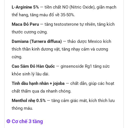
L-Arginine 5%
— tiền chất NO (Nitric Oxide), giãn mạch
thể hang, tăng máu đổ về 35-50%.
Maca Đỏ Peru
— tăng testosterone tự nhiên, tăng kích
thước cương cứng.
Damiana (Turnera diffusa)
— thảo dược Mexico kích
thích thần kinh dương vật, tăng nhạy cảm và cương
cứng.
Cao Sâm Đỏ Hàn Quốc
— ginsenoside Rg1 tăng sức
khỏe sinh lý lâu dài.
Tinh dầu hạnh nhân + jojoba
— chất dẫn, giúp các hoạt
chất thấm qua da nhanh chóng.
Menthol nhẹ 0.5%
— tăng cảm giác mát, kích thích lưu
thông máu.
⚙️ Cơ chế 3 tầng