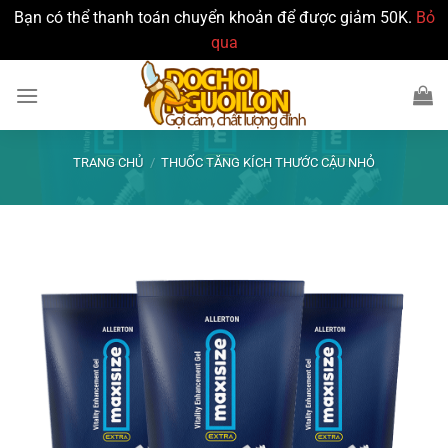
Bạn có thể thanh toán chuyển khoản để được giảm 50K.
Bỏ
qua
Bỏ
qua
nội
dung
TRANG CHỦ
/
THUỐC TĂNG KÍCH THƯỚC CẬU NHỎ