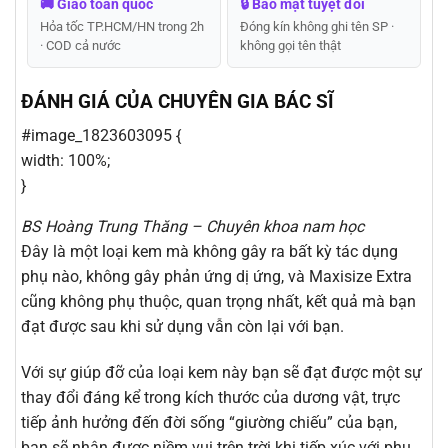
🚚 Giao toàn quốc
🔒 Bảo mật tuyệt đối
Hỏa tốc TP.HCM/HN trong 2h
Đóng kín không ghi tên SP ·
· COD cả nước
không gọi tên thật
ĐÁNH GIÁ CỦA CHUYÊN GIA BÁC SĨ
#image_1823603095 {
width: 100%;
}
BS Hoàng Trung Thăng – Chuyên khoa nam học
Đây là một loại kem mà không gây ra bất kỳ tác dụng
phụ nào, không gây phản ứng dị ứng, và Maxisize Extra
cũng không phụ thuộc, quan trọng nhất, kết quả mà bạn
đạt được sau khi sử dụng vẫn còn lại với bạn.
Với sự giúp đỡ của loại kem này bạn sẽ đạt được một sự
thay đổi đáng kể trong kích thước của dương vật, trực
tiếp ảnh hưởng đến đời sống “giường chiếu” của bạn,
bạn sẽ nhận được niềm vui trên trời khi tiếp xúc với phụ