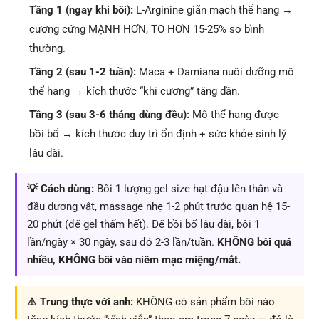
Tầng 1 (ngay khi bôi):
L-Arginine giãn mạch thể hang →
cương cứng MẠNH HƠN, TO HƠN 15-25% so bình
thường.
Tầng 2 (sau 1-2 tuần):
Maca + Damiana nuôi dưỡng mô
thể hang → kích thước “khi cương” tăng dần.
Tầng 3 (sau 3-6 tháng dùng đều):
Mô thể hang được
bồi bổ → kích thước duy trì ổn định + sức khỏe sinh lý
lâu dài.
💡 Cách dùng:
Bôi 1 lượng gel size hạt đậu lên thân và
đầu dương vật, massage nhẹ 1-2 phút trước quan hệ 15-
20 phút (để gel thấm hết). Để bồi bổ lâu dài, bôi 1
lần/ngày × 30 ngày, sau đó 2-3 lần/tuần.
KHÔNG bôi quá
nhiều, KHÔNG bôi vào niêm mạc miệng/mắt.
⚠️ Trung thực với anh:
KHÔNG có sản phẩm bôi nào