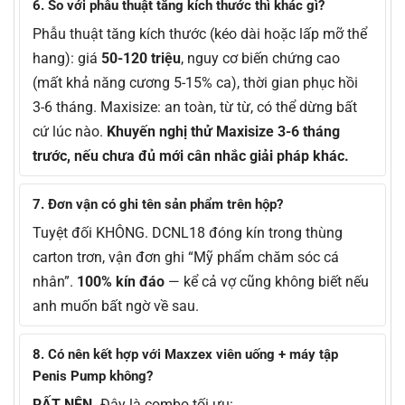
6. So với phẫu thuật tăng kích thước thì khác gì?
Phẫu thuật tăng kích thước (kéo dài hoặc lấp mỡ thể
hang): giá
50-120 triệu
, nguy cơ biến chứng cao
(mất khả năng cương 5-15% ca), thời gian phục hồi
3-6 tháng. Maxisize: an toàn, từ từ, có thể dừng bất
cứ lúc nào.
Khuyến nghị thử Maxisize 3-6 tháng
trước, nếu chưa đủ mới cân nhắc giải pháp khác.
7. Đơn vận có ghi tên sản phẩm trên hộp?
Tuyệt đối KHÔNG. DCNL18 đóng kín trong thùng
carton trơn, vận đơn ghi “Mỹ phẩm chăm sóc cá
nhân”.
100% kín đáo
— kể cả vợ cũng không biết nếu
anh muốn bất ngờ về sau.
8. Có nên kết hợp với Maxzex viên uống + máy tập
Penis Pump không?
RẤT NÊN.
Đây là combo tối ưu: