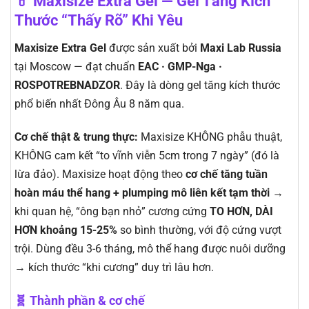
💊 Maxisize Extra Gel — Gel Tăng Kích
Thước “Thấy Rõ” Khi Yêu
Maxisize Extra Gel
được sản xuất bởi
Maxi Lab Russia
tại Moscow — đạt chuẩn
EAC · GMP-Nga ·
ROSPOTREBNADZOR
. Đây là dòng gel tăng kích thước
phổ biến nhất Đông Âu 8 năm qua.
Cơ chế thật & trung thực:
Maxisize KHÔNG phẫu thuật,
KHÔNG cam kết “to vĩnh viễn 5cm trong 7 ngày” (đó là
lừa đảo). Maxisize hoạt động theo
cơ chế tăng tuần
hoàn máu thể hang + plumping mô liên kết tạm thời
→
khi quan hệ, “ông bạn nhỏ” cương cứng
TO HƠN, DÀI
HƠN khoảng 15-25%
so bình thường, với độ cứng vượt
trội. Dùng đều 3-6 tháng, mô thể hang được nuôi dưỡng
→ kích thước “khi cương” duy trì lâu hơn.
🧬 Thành phần & cơ chế