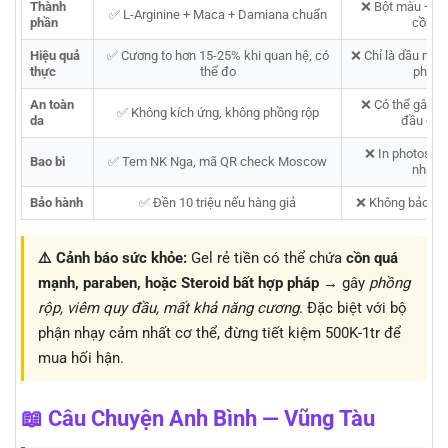
Thành
❌ Bột màu + d
✅ L-Arginine + Maca + Damiana chuẩn
phần
cồn rẻ
Hiệu quả
✅ Cương to hơn 15-25% khi quan hệ, có
❌ Chỉ là dầu mas
thực
thể đo
phồng
An toàn
❌ Có thể gây dị
✅ Không kích ứng, không phồng rộp
da
đầu dươ
❌ In photosho
Bao bì
✅ Tem NK Nga, mã QR check Moscow
nhập 
Bảo hành
✅ Đền 10 triệu nếu hàng giả
❌ Không bảo hàn
⚠️ Cảnh báo sức khỏe:
Gel rẻ tiền có thể chứa
cồn quá
mạnh, paraben, hoặc Steroid bất hợp pháp
→ gây
phồng
rộp, viêm quy đầu, mất khả năng cương
. Đặc biệt với bộ
phận nhạy cảm nhất cơ thể, đừng tiết kiệm 500K-1tr để
mua hối hận.
📖 Câu Chuyện Anh Bình — Vũng Tàu