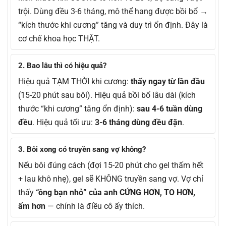
trội. Dùng đều 3-6 tháng, mô thể hang được bồi bổ →
“kích thước khi cương” tăng và duy trì ổn định. Đây là
cơ chế khoa học THẬT.
2. Bao lâu thì có hiệu quả?
Hiệu quả TẠM THỜI khi cương:
thấy ngay từ lần đầu
(15-20 phút sau bôi). Hiệu quả bồi bổ lâu dài (kích
thước “khi cương” tăng ổn định):
sau 4-6 tuần dùng
đều
. Hiệu quả tối ưu:
3-6 tháng dùng đều đặn
.
3. Bôi xong có truyền sang vợ không?
Nếu bôi đúng cách (đợi 15-20 phút cho gel thấm hết
+ lau khô nhẹ), gel sẽ KHÔNG truyền sang vợ. Vợ chỉ
thấy
“ông bạn nhỏ” của anh CỨNG HƠN, TO HƠN,
ấm hơn
— chính là điều cô ấy thích.