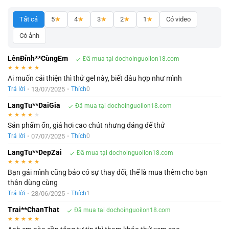
Tất cả
5
★
4
★
3
★
2
★
1
★
Có video
Có ảnh
LênĐỉnh**CùngEm
Đã mua tại dochoinguoilon18.com
★
★
★
★
★
Ai muốn cải thiện thì thử gel này, biết đâu hợp như mình
•
13/07/2025
•
Trả lời
Thích
0
LangTu**DaiGia
Đã mua tại dochoinguoilon18.com
★
★
★
★
★
Sản phẩm ổn, giá hơi cao chút nhưng đáng để thử
•
07/07/2025
•
Trả lời
Thích
0
LangTu**DepZai
Đã mua tại dochoinguoilon18.com
★
★
★
★
★
Bạn gái mình cũng bảo có sự thay đổi, thế là mua thêm cho bạn
thân dùng cùng
•
28/06/2025
•
Trả lời
Thích
1
Trai**ChanThat
Đã mua tại dochoinguoilon18.com
★
★
★
★
★