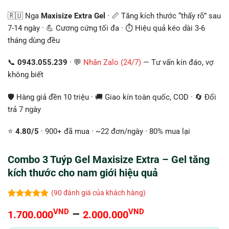
🇷🇺 Nga
Maxisize Extra Gel
· 📏 Tăng kích thước “thấy rõ” sau
7-14 ngày · 💪 Cương cứng tối đa · ⏱️ Hiệu quả kéo dài 3-6
tháng dùng đều
📞
0943.055.239
· 💬
Nhắn Zalo (24/7)
— Tư vấn kín đáo, vợ
không biết
🛡️ Hàng giả đền 10 triệu · 🚚 Giao kín toàn quốc, COD · 🔄 Đổi
trả 7 ngày
⭐
4.80/5
· 900+ đã mua · ~22 đơn/ngày · 80% mua lại
Combo 3 Tuýp Gel Maxisize Extra – Gel tăng
kích thước cho nam giới hiệu quả
(
90
đánh giá của khách hàng)
4.77
90
trên 5
Khoảng
VND
–
VND
1.700.000
2.000.000
dựa trên
đánh giá
giá: