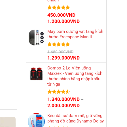
chuẩn
2.700.000VND
Được xếp
450.000
VND
–
hạng
4.86
Khoảng
1.200.000
VND
5 sao
giá:
Máy bơm dương vật tăng kích
từ
thước Freespace Man II
450.000VND
đến
1.200.000VND
Được xếp
1.680.000
VND
hạng
4.79
Giá
Giá
1.299.000
VND
5 sao
gốc
hiện
Combo 2 Lọ Viên uống
là:
tại
Maxzex - Viên uống tăng kích
1.680.000VND.
là:
thước chính hãng nhập khẩu
1.299.000VND.
từ Nga
Được xếp
1.340.000
VND
–
hạng
4.52
Khoảng
2.000.000
VND
5 sao
giá:
Kéo dài sự đam mê, giữ vững
từ
phong độ cùng Dynamo Delay
1.340.000VND