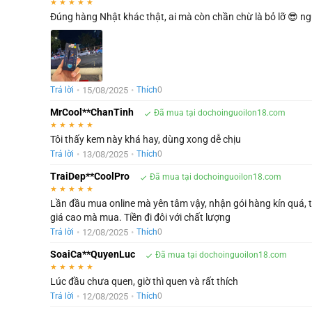
★
★
★
★
★
Đúng hàng Nhật khác thật, ai mà còn chần chừ là bỏ lỡ 😎 ngư
•
15/08/2025
•
Trả lời
Thích
0
MrCool**ChanTinh
Đã mua tại dochoinguoilon18.com
★
★
★
★
★
Tôi thấy kem này khá hay, dùng xong dễ chịu
•
13/08/2025
•
Trả lời
Thích
0
TraiDep**CoolPro
Đã mua tại dochoinguoilon18.com
★
★
★
★
★
Lần đầu mua online mà yên tâm vậy, nhận gói hàng kín quá, t
giá cao mà mua. Tiền đi đôi với chất lượng
•
12/08/2025
•
Trả lời
Thích
0
SoaiCa**QuyenLuc
Đã mua tại dochoinguoilon18.com
★
★
★
★
★
Lúc đầu chưa quen, giờ thì quen và rất thích
•
12/08/2025
•
Trả lời
Thích
0