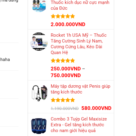
Thuốc kích dục nữ cực mạnh
350.000VND
của Đức
đến
1.000.000VND
Được xếp
2.000.000
VND
hạng
4.80
5 sao
Rocket 1h USA Mỹ – Thuốc
Tăng Cường Sinh Lý Nam,
Cương Cứng Lâu, Kéo Dài
Quan Hệ
l haha
Được xếp
250.000
VND
–
hạng
4.75
Khoảng
750.000
VND
5 sao
giá:
Máy tập dương vật Penis giúp
từ
tăng kích thước
250.000VND
đến
750.000VND
Được xếp
Giá
Giá
580.000
VND
1.190.000
VND
hạng
4.79
gốc
hiện
5 sao
Combo 3 Tuýp Gel Maxisize
là:
tại
Extra - Gel tăng kích thước
1.190.000VND.
là:
cho nam giới hiệu quả
580.000VN