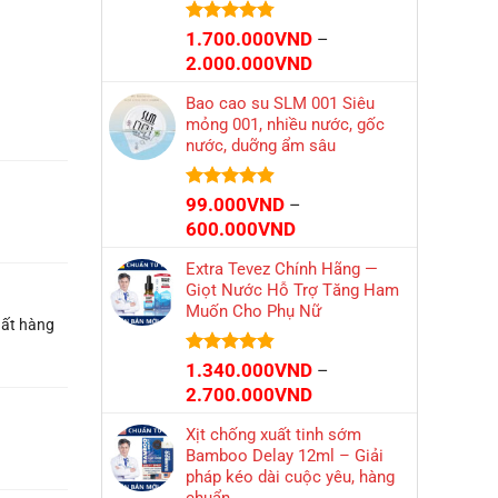
Được xếp
1.700.000
VND
–
hạng
4.77
Khoảng
2.000.000
VND
5 sao
giá:
Bao cao su SLM 001 Siêu
từ
mỏng 001, nhiều nước, gốc
1.700.000VND
nước, duỡng ẩm sâu
đến
2.000.000VND
Được xếp
99.000
VND
–
hạng
4.86
Khoảng
600.000
VND
5 sao
giá:
Extra Tevez Chính Hãng —
từ
Giọt Nước Hỗ Trợ Tăng Ham
99.000VND
Muốn Cho Phụ Nữ
đến
uất hàng
600.000VND
Được xếp
1.340.000
VND
–
hạng
4.81
Khoảng
2.700.000
VND
5 sao
giá:
Xịt chống xuất tinh sớm
từ
Bamboo Delay 12ml – Giải
1.340.000VND
pháp kéo dài cuộc yêu, hàng
đến