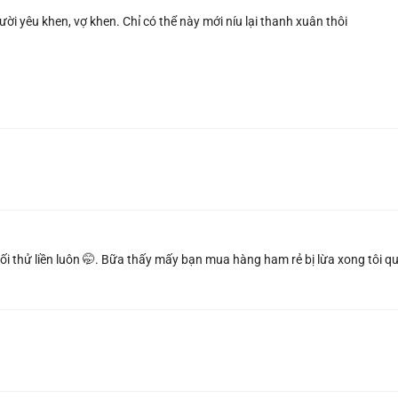
ời yêu khen, vợ khen. Chỉ có thể này mới níu lại thanh xuân thôi
ối thử liền luôn 🤭. Bữa thấy mấy bạn mua hàng ham rẻ bị lừa xong tôi q