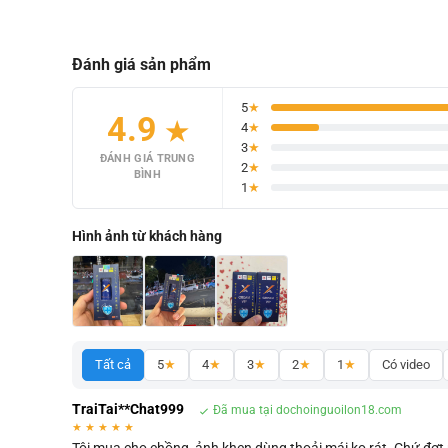
Đánh giá sản phẩm
5
★
4.9
★
4
★
3
★
ĐÁNH GIÁ TRUNG
2
★
BÌNH
1
★
Hình ảnh từ khách hàng
Tất cả
5
★
4
★
3
★
2
★
1
★
Có video
TraiTai**Chat999
Đã mua tại dochoinguoilon18.com
★
★
★
★
★
Tôi mua cho chồng, ảnh khen dùng thoải mái ko rát. Chứ đợt