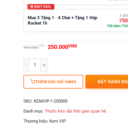
💎 BEST DEAL
1.50
Mua 3 Tặng 1 · 4 Chai + Tặng 1 Hộp
750
Rocket 1h
Tiết kiệm 750
Giá
Giá
250.000
VND
VND
400.000
gốc
hiện
là:
tại
Số lượng
400.000VND.
là:
250.000VND.
ĐẶT HÀNG NG
THÊM VÀO GIỎ HÀNG
SKU:
KEMVIP-1-250000
Danh mục:
Thuốc kéo dài thời gian quan hệ
Thương hiệu:
Kem VIP