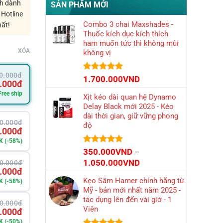
ch dành
SẢN PHẨM MỚI
 Hotline
Combo 3 chai Maxshades -
hất!
Thuốc kích dục kích thích
ham muốn tức thì không mùi
XÓA
không vị
0.000đ
Được xếp
1.700.000
VND
.000đ
hạng
4.86
5 sao
Free ship
Xịt kéo dài quan hệ Dynamo
Delay Black mới 2025 - Kéo
dài thời gian, giữ vững phong
0.000đ
độ
.000đ
K (-58%)
Được xếp
350.000
VND
–
hạng
4.86
Khoảng
1.050.000
VND
0.000đ
5 sao
.000đ
giá:
Kẹo Sâm Hamer chính hãng từ
K (-58%)
từ
Mỹ - bản mới nhất năm 2025 -
350.000VND
tác dụng lên đến vài giờ - 1
0.000đ
đến
Viên
.000đ
1.050.000VND
K (-50%)