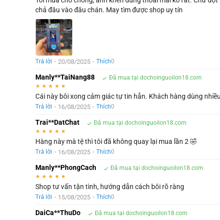
chả đâu vào đâu chán. May tìm được shop uy tín
•
20/08/2025
•
Trả lời
Thích
0
Manly**TaiNang88
Đã mua tại dochoinguoilon18.com
★
★
★
★
★
Cái này bôi xong cảm giác tự tin hẳn. Khách hàng dùng nhiề
•
16/08/2025
•
Trả lời
Thích
0
Trai**DatChat
Đã mua tại dochoinguoilon18.com
★
★
★
★
★
Hàng này mà tệ thì tôi đã không quay lại mua lần 2 🤣
•
16/08/2025
•
Trả lời
Thích
0
Manly**PhongCach
Đã mua tại dochoinguoilon18.com
★
★
★
★
★
Shop tư vấn tận tình, hướng dẫn cách bôi rõ ràng
•
15/08/2025
•
Trả lời
Thích
0
DaiCa**ThuDo
Đã mua tại dochoinguoilon18.com