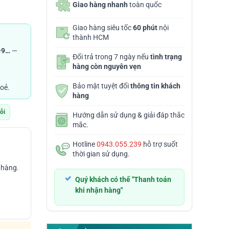
Giao hàng nhanh
toàn quốc
Giao hàng siêu tốc
60 phút
nội
thành HCM
D
–9…
—
Đổi trả trong 7 ngày nếu
tình trạng
hàng còn nguyên vẹn
D
Bảo mật tuyệt đối
thông tin khách
oẻ.
hàng
lỗi
Hướng dẫn sử dụng & giải đáp thắc
mắc.
Hotline
0943.055.239
hỗ trợ suốt
thời gian sử dụng.
 hàng.
Quý khách có thể "Thanh toán
khi nhận hàng"