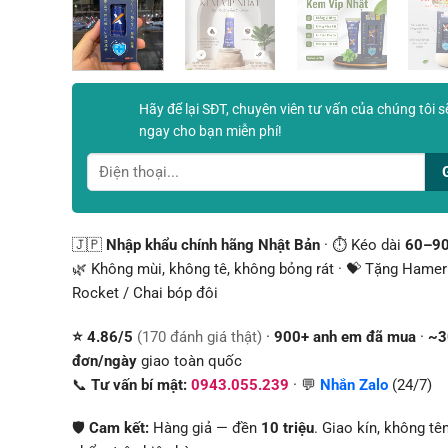
Hãy để lại SĐT, chuyên viên tư vấn của chúng tôi s
ngay cho bạn miễn phí!
🇯🇵
Nhập khẩu chính hãng Nhật Bản
· ⏱️ Kéo dài
60–90
🌿 Không mùi, không tê, không bỏng rát · 💝 Tặng Hamer
Rocket / Chai bóp đôi
⭐ 4.86/5
(170 đánh giá thật)
·
900+ anh em đã mua
·
~3
đơn/ngày
giao toàn quốc
📞
Tư vấn bí mật:
0943.055.239
· 💬
Nhắn Zalo
(24/7)
🛡️
Cam kết:
Hàng giả — đền
10 triệu
. Giao kín, không tê