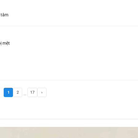
n tâm
bị mệt
1
2
17
›
…