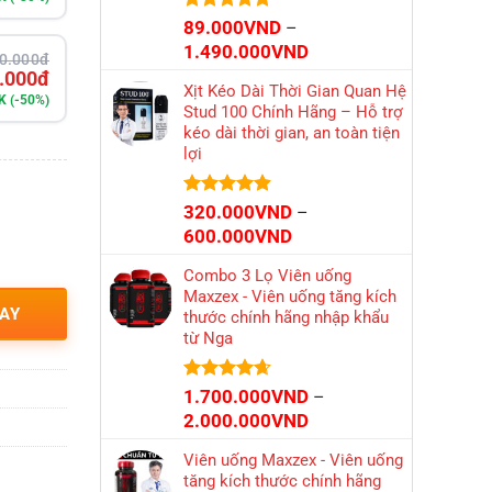
Được xếp
89.000
VND
–
hạng
4.84
Khoảng
1.490.000
VND
0.000đ
5 sao
giá:
.000đ
Xịt Kéo Dài Thời Gian Quan Hệ
từ
K (-50%)
Stud 100 Chính Hãng – Hỗ trợ
89.000VND
kéo dài thời gian, an toàn tiện
đến
lợi
1.490.000VND
Được xếp
320.000
VND
–
hạng
4.85
Khoảng
600.000
VND
5 sao
giá:
Combo 3 Lọ Viên uống
từ
Maxzex - Viên uống tăng kích
320.000VND
AY
thước chính hãng nhập khẩu
đến
từ Nga
600.000VND
Được xếp
1.700.000
VND
–
hạng
4.65
Khoảng
2.000.000
VND
5 sao
giá:
Viên uống Maxzex - Viên uống
từ
tăng kích thước chính hãng
1.700.000VND