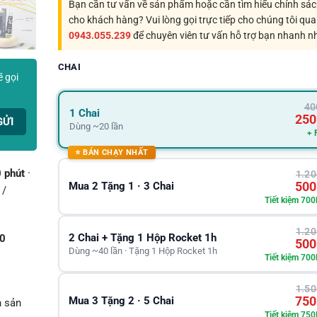
Bạn cần tư vấn về sản phẩm hoặc cần tìm hiểu chính sá
cho khách hàng? Vui lòng gọi trực tiếp cho chúng tôi qua
0943.055.239
để chuyên viên tư vấn hỗ trợ bạn nhanh n
CHAI
ẽ gọi
40
1 Chai
250
Dùng ~20 lần
+ 
⭐ BÁN CHẠY NHẤT
 phút
·
1.20
500
Mua 2 Tặng 1 · 3 Chai
 /
Tiết kiệm 700
1.20
2 Chai + Tặng 1 Hộp Rocket 1h
0
500
Dùng ~40 lần · Tặng 1 Hộp Rocket 1h
Tiết kiệm 700
1.50
750
Mua 3 Tặng 2 · 5 Chai
n sản
Tiết kiệm 750