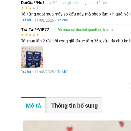
DaiGia**No1
Đã mua tại dochoinguoilon18.com
★
★
★
★
★
Tôi từng ngại mua mấy sp kiểu này, mà shop làm kín quá, yê
•
11/08/2025
•
Trả lời
Thích
0
TraiTai**VIP77
Đã mua tại dochoinguoilon18.com
★
★
★
★
★
Tôi mua lần 2 rồi, bôi xong giữ được tầm 35p, vừa đủ chứ ko 
•
11/08/2025
•
Trả lời
Thích
1
‹
Mô tả
Thông tin bổ sung