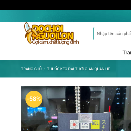
Bỏ
qua
nội
Tìm
dung
kiếm:
Tra
TRANG CHỦ
/
THUỐC KÉO DÀI THỜI GIAN QUAN HỆ
-58%