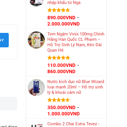
nhập khẩu từ Nga
đến
2.000.000VND
Được xếp
890.000
VND
–
hạng
4.66
Khoảng
2.000.000
VND
5 sao
giá:
Tem Ngậm Vinix 100mg Chính
từ
Hãng Hàn Quốc CL Pharm –
AY
890.000VND
Hỗ Trợ Sinh Lý Nam, Kéo Dài
đến
Quan Hệ
2.000.000VND
Được xếp
110.000
VND
–
hạng
4.73
Khoảng
860.000
VND
5 sao
giá:
Nước kích dục nữ Blue Wizard
từ
loại mạnh 20ml – Hỗ trợ sinh
110.000VND
lý & khoái cảm nữ
đến
860.000VND
Được xếp
350.000
VND
–
hạng
4.56
Khoảng
1.000.000
VND
5 sao
giá:
Combo 2 Chai Extra Tevez -
từ
ng mà dùng