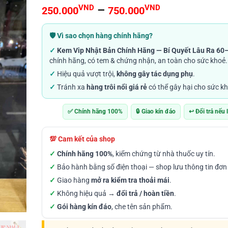
4.86
170
trên 5
Khoảng
VND
–
VND
250.000
750.000
dựa trên
đánh giá
giá:
từ
🛡️ Vì sao chọn hàng chính hãng?
250.000VN
✓
Kem Vip Nhật Bản Chính Hãng — Bí Quyết Lâu Ra 60
đến
chính hãng, có tem & chứng nhận, an toàn cho sức khoẻ.
750.000VN
✓
Hiệu quả vượt trội,
không gây tác dụng phụ
.
✓
Tránh xa
hàng trôi nổi giá rẻ
có thể gây hại cho sức kh
✅ Chính hãng 100%
🔒 Giao kín đáo
↩️ Đổi trả nếu 
💯 Cam kết của shop
✓
Chính hãng 100%
, kiểm chứng từ nhà thuốc uy tín.
✓
Bảo hành bằng số điện thoại — shop lưu thông tin đơn
✓
Giao hàng
mở ra kiểm tra thoải mái
.
✓
Không hiệu quả →
đổi trả / hoàn tiền
.
✓
Gói hàng kín đáo
, che tên sản phẩm.