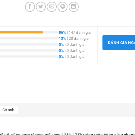
86%
| 147 đánh giá
13%
| 23 đánh giá
ĐÁNH GIÁ NG
0%
| 0 đánh giá
0%
| 0 đánh giá
0%
| 0 đánh giá
Có ảnh
 rồi tôi cũng ham rẻ mua mấy con 125k, 175k trúng toàn hàng giả y cha