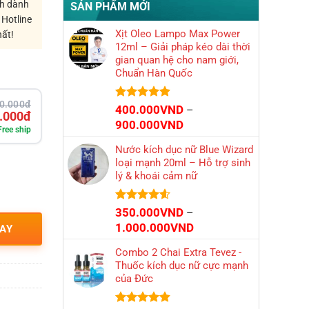
ch dành
SẢN PHẨM MỚI
 Hotline
Xịt Oleo Lampo Max Power
hất!
12ml – Giải pháp kéo dài thời
gian quan hệ cho nam giới,
Chuẩn Hàn Quốc
0.000đ
Được xếp
400.000
VND
–
.000đ
hạng
4.86
Khoảng
900.000
VND
5 sao
Free ship
giá:
Nước kích dục nữ Blue Wizard
từ
loại mạnh 20ml – Hỗ trợ sinh
400.000VND
lý & khoái cảm nữ
đến
900.000VND
Được xếp
350.000
VND
–
hạng
4.56
Khoảng
1.000.000
VND
AY
5 sao
giá:
Combo 2 Chai Extra Tevez -
từ
Thuốc kích dục nữ cực mạnh
350.000VND
của Đức
đến
1.000.000VND