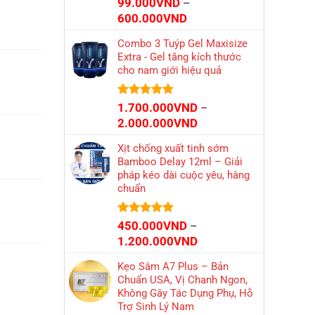
Được xếp
99.000
VND
–
hạng
4.86
Khoảng
600.000
VND
5 sao
giá:
Combo 3 Tuýp Gel Maxisize
từ
Extra - Gel tăng kích thước
99.000VND
cho nam giới hiệu quả
đến
600.000VND
Được xếp
1.700.000
VND
–
hạng
4.77
Khoảng
2.000.000
VND
5 sao
giá:
Xịt chống xuất tinh sớm
từ
Bamboo Delay 12ml – Giải
1.700.000VND
pháp kéo dài cuộc yêu, hàng
đến
chuẩn
2.000.000VND
Được xếp
450.000
VND
–
hạng
4.86
Khoảng
1.200.000
VND
5 sao
giá:
Kẹo Sâm A7 Plus – Bản
từ
Chuẩn USA, Vị Chanh Ngon,
450.000VND
Không Gây Tác Dụng Phụ, Hỗ
đến
Trợ Sinh Lý Nam
1.200.000VND