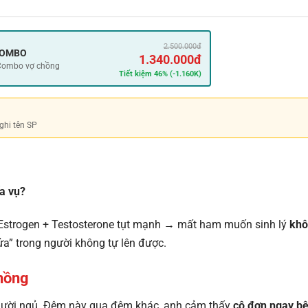
2.500.000đ
 COMBO
1.340.000đ
 Combo vợ chồng
Tiết kiệm 46% (-1.160K)
ghi tên SP
ĩa vụ?
e Estrogen + Testosterone tụt mạnh → mất ham muốn sinh lý
khô
ửa” trong người không tự lên được.
hồng
gười ngủ. Đêm này qua đêm khác, anh cảm thấy
cô đơn ngay b