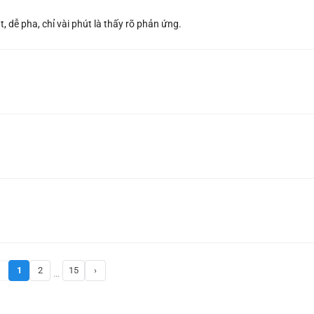
, dễ pha, chỉ vài phút là thấy rõ phản ứng.
1
2
15
›
…