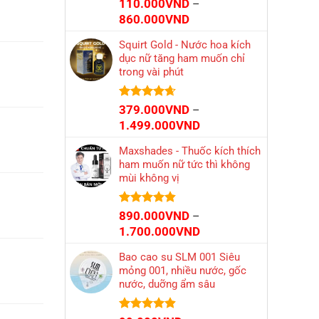
Được xếp
110.000
VND
–
hạng
4.73
Khoảng
860.000
VND
5 sao
giá:
Squirt Gold - Nước hoa kích
từ
dục nữ tăng ham muốn chỉ
110.000VND
trong vài phút
đến
860.000VND
Được xếp
379.000
VND
–
hạng
4.66
Khoảng
1.499.000
VND
5 sao
giá:
Maxshades - Thuốc kích thích
từ
ham muốn nữ tức thì không
379.000VND
mùi không vị
đến
1.499.000VND
Được xếp
890.000
VND
–
hạng
4.83
Khoảng
1.700.000
VND
5 sao
giá:
Bao cao su SLM 001 Siêu
từ
mỏng 001, nhiều nước, gốc
890.000VND
nước, duỡng ẩm sâu
đến
1.700.000VND