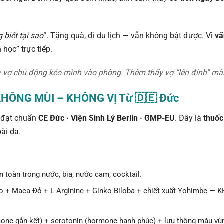
 biết tại sao
“. Tặng quà, đi du lịch — vẫn không bật được. Vì
vấ
 học” trực tiếp.
 vợ chủ động kéo mình vào phòng. Thèm thấy vợ “lên đỉnh” mãn
 KHÔNG MÙI – KHÔNG VỊ Từ 🇩🇪 Đức
, đạt chuẩn
CE Đức · Viện Sinh Lý Berlin · GMP-EU
. Đây là
thuốc
ài da.
 toàn trong nước, bia, nước cam, cocktail.
o + Maca Đỏ + L-Arginine + Ginko Biloba + chiết xuất Yohimbe —
mone gắn kết) + serotonin (hormone hạnh phúc) + lưu thông máu vùn