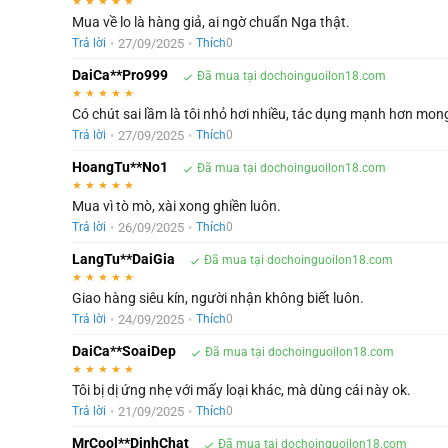
★
★
★
★
★
Mua về lo là hàng giả, ai ngờ chuẩn Nga thật.
•
27/09/2025
•
Trả lời
Thích
0
DaiCa**Pro999
Đã mua tại dochoinguoilon18.com
★
★
★
★
★
Có chút sai lầm là tôi nhỏ hơi nhiều, tác dụng mạnh hơn mong
•
27/09/2025
•
Trả lời
Thích
0
HoangTu**No1
Đã mua tại dochoinguoilon18.com
★
★
★
★
★
Mua vì tò mò, xài xong ghiền luôn.
•
26/09/2025
•
Trả lời
Thích
0
LangTu**DaiGia
Đã mua tại dochoinguoilon18.com
★
★
★
★
★
Giao hàng siêu kín, người nhận không biết luôn.
•
24/09/2025
•
Trả lời
Thích
0
DaiCa**SoaiDep
Đã mua tại dochoinguoilon18.com
★
★
★
★
★
Tôi bị dị ứng nhẹ với mấy loại khác, mà dùng cái này ok.
•
21/09/2025
•
Trả lời
Thích
0
MrCool**DinhChat
Đã mua tại dochoinguoilon18.com