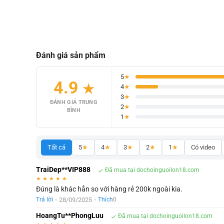
Đánh giá sản phẩm
5
★
4.9
★
4
★
3
★
ĐÁNH GIÁ TRUNG
2
★
BÌNH
1
★
Tất cả
5
★
4
★
3
★
2
★
1
★
Có video
TraiDep**VIP888
Đã mua tại dochoinguoilon18.com
★
★
★
★
★
Đúng là khác hẳn so với hàng rẻ 200k ngoài kia.
•
28/09/2025
•
Trả lời
Thích
0
HoangTu**PhongLuu
Đã mua tại dochoinguoilon18.com