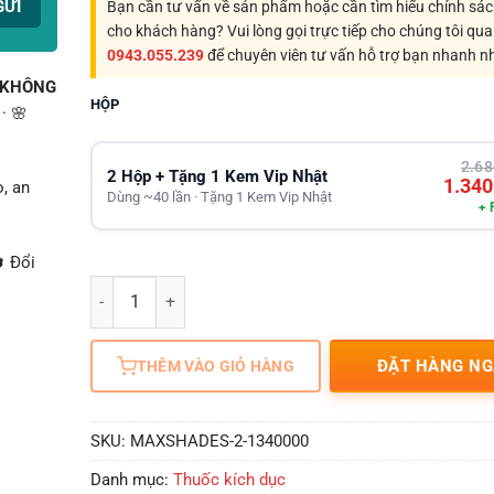
Bạn cần tư vấn về sản phẩm hoặc cần tìm hiểu chính sá
cho khách hàng? Vui lòng gọi trực tiếp cho chúng tôi qua
0943.055.239
để chuyên viên tư vấn hỗ trợ bạn nhanh n
– KHÔNG
HỘP
· 🌸
2.68
2 Hộp + Tặng 1 Kem Vip Nhật
1.340
, an
Dùng ~40 lần · Tặng 1 Kem Vip Nhật
+ 
 Đổi
Số lượng
ĐẶT HÀNG NG
THÊM VÀO GIỎ HÀNG
SKU:
MAXSHADES-2-1340000
Danh mục:
Thuốc kích dục