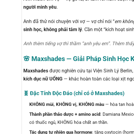
người mình yêu
.
Anh đã thử nói chuyện với vợ — vợ chỉ nói “
em không
sinh học, không phải tâm lý
. Cần một “kích hoạt sinh
Anh thèm tiếng vợ thì thầm “anh yêu em”. Thèm thấy
🌸 Maxshades — Giải Pháp Sinh Học
Maxshades
được nghiên cứu tại Viện Sinh Lý Berlin
kích dục nữ UỐNG
— khác hoàn toàn các loại xịt ngo
🧬 Đặc Tính Độc Đáo (chỉ có ở Maxshades)
KHÔNG mùi, KHÔNG vị, KHÔNG màu
— hòa tan hoàn
Thành phần thảo dược + amino acid
: Damiana Mexic
có thuốc ngủ, KHÔNG hóa chất an thần.
Tác dụng tự nhiên qua hormone
: tăng oxytocin (hor