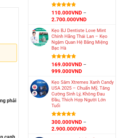
Được xếp
110.000
VND
–
hạng
4.71
Khoảng
2.700.000
VND
5 sao
giá:
Kẹo BJ Dentiste Love Mint
từ
Chính Hãng Thái Lan – Kẹo
110.000VND
Ngậm Quan Hệ Bằng Miệng
đến
Bạc Hà
2.700.000VND
Được xếp
169.000
VND
–
hạng
4.75
Khoảng
999.000
VND
5 sao
giá:
Kẹo Sâm Xtremes Xanh Candy
từ
USA 2025 – Chuẩn Mỹ, Tăng
169.000VND
Cường Sinh Lý, Không Đau
đến
Đầu, Thích Hợp Người Lớn
ng phải
999.000VND
Tuổi
Được xếp
300.000
VND
–
hạng
4.61
Khoảng
2.900.000
VND
5 sao
giá:
ên cạnh