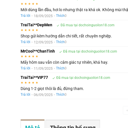
★
★
★
★
★
Mới dùng lần đầu, hơi lo nhưng thật ra khá ok. Không mùi thật
•
18/09/2025
•
Trả lời
Thích
0
TraiTai**DepMen
Đã mua tại dochoinguoilon18.com
★
★
★
★
★
Shop gửi kèm hướng dẫn chi tiết, rất chuyên nghiệp.
•
12/09/2025
•
Trả lời
Thích
0
MrCool**ChanTinh
Đã mua tại dochoinguoilon18.com
★
★
★
★
★
Mấy hôm sau vẫn còn cảm giác tự nhiên, khá hay.
•
11/09/2025
•
Trả lời
Thích
0
TraiTai**VIP77
Đã mua tại dochoinguoilon18.com
★
★
★
★
★
Dùng 1-2 giọt thôi là đủ, đừng tham.
•
06/09/2025
•
Trả lời
Thích
0
‹
Mô tả
Thông tin bổ sung