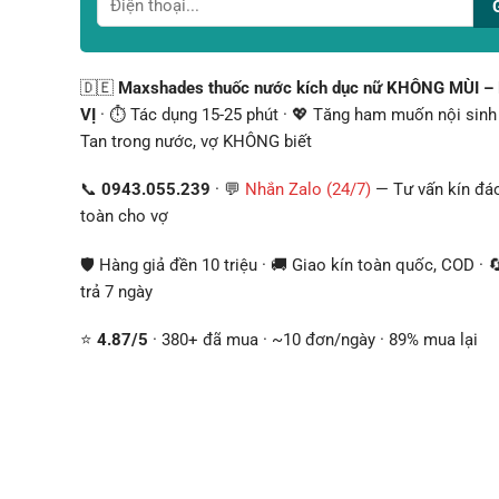
🇩🇪
Maxshades thuốc nước kích dục nữ KHÔNG MÙI 
VỊ
· ⏱️ Tác dụng 15-25 phút · 💖 Tăng ham muốn nội sinh 
Tan trong nước, vợ KHÔNG biết
📞
0943.055.239
· 💬
Nhắn Zalo (24/7)
— Tư vấn kín đáo
toàn cho vợ
🛡️ Hàng giả đền 10 triệu · 🚚 Giao kín toàn quốc, COD · 
trả 7 ngày
⭐
4.87/5
· 380+ đã mua · ~10 đơn/ngày · 89% mua lại