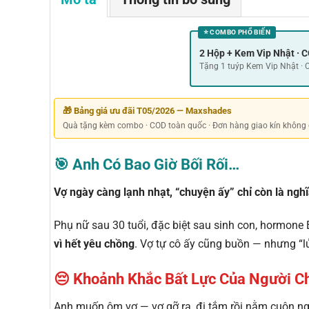
⭐ COMBO PHỔ BIẾN
2 Hộp + Kem Vip Nhật ·
Tặng 1 tuýp Kem Vip Nhật ·
🎁 Bảng giá ưu đãi T05/2026 — Maxshades
Quà tặng kèm combo · COD toàn quốc · Đơn hàng giao kín không 
🎯 Anh Có Bao Giờ Bối Rối…
Vợ ngày càng lạnh nhạt, “chuyện ấy” chỉ còn là ngh
Phụ nữ sau 30 tuổi, đặc biệt sau sinh con, hormon
vì hết yêu chồng
. Vợ tự cô ấy cũng buồn — nhưng “l
😔 Khoảnh Khắc Bất Lực Của Người C
Anh muốn ôm vợ — vợ gỡ ra, đi tắm rồi nằm cuộn n