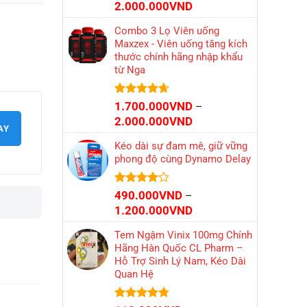
Được xếp
2.000.000
VND
hạng
4.80
5 sao
Combo 3 Lọ Viên uống
Maxzex - Viên uống tăng kích
thước chính hãng nhập khẩu
từ Nga
Được xếp
1.700.000
VND
–
hạng
4.65
Khoảng
2.000.000
VND
5 sao
AY
giá:
Kéo dài sự đam mê, giữ vững
từ
phong độ cùng Dynamo Delay
1.700.000VND
đến
2.000.000VND
Được
490.000
VND
–
xếp hạng
Khoảng
1.200.000
VND
4.10
5
giá:
sao
Tem Ngậm Vinix 100mg Chính
từ
Hãng Hàn Quốc CL Pharm –
490.000VND
Hỗ Trợ Sinh Lý Nam, Kéo Dài
đến
Quan Hệ
1.200.000VND