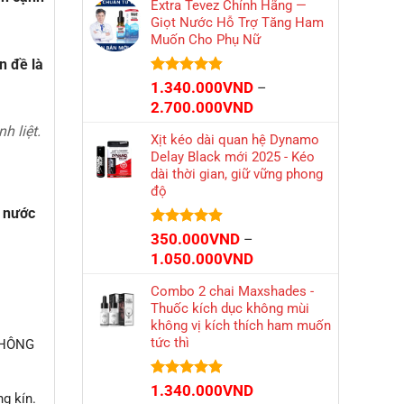
Extra Tevez Chính Hãng —
từ
Giọt Nước Hỗ Trợ Tăng Ham
300.000VND
Muốn Cho Phụ Nữ
đến
n đề là
2.900.000VND
Được xếp
1.340.000
VND
–
hạng
4.81
Khoảng
2.700.000
VND
5 sao
giá:
h liệt.
Xịt kéo dài quan hệ Dynamo
từ
Delay Black mới 2025 - Kéo
1.340.000VND
dài thời gian, giữ vững phong
đến
độ
2.700.000VND
 nước
Được xếp
350.000
VND
–
hạng
4.86
Khoảng
1.050.000
VND
5 sao
giá:
Combo 2 chai Maxshades -
từ
Thuốc kích dục không mùi
350.000VND
không vị kích thích ham muốn
đến
tức thì
 KHÔNG
1.050.000VND
Được xếp
1.340.000
VND
g kín.
hạng
4.87