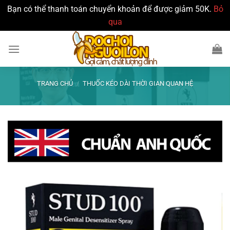
Bạn có thể thanh toán chuyển khoản để được giảm 50K.
Bỏ
qua
Bỏ
qua
nội
dung
TRANG CHỦ
/
THUỐC KÉO DÀI THỜI GIAN QUAN HỆ