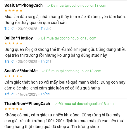
SoaiCa**PhongCach
Đã mua tại dochoinguoilon18.com
★
★
★
★
★
Mua lần đầu sợ giả, nhận hàng thấy tem mác rõ ràng, yên tâm luôn.
Dùng rồi thấy quá ổn quá xuất sắc
•
23/09/2025
•
Trả lời
Thích
0
DaiCa**HotBoy
Đã mua tại dochoinguoilon18.com
★
★
★
★
★
Dùng quen rồi, giờ không thể thiếu mỗi khi gần gũi. Cũng dùng nhiều
loại trên thị trường rồi nhưng ko ưng bằng dùng stud này
•
20/09/2025
•
Trả lời
Thích
1
SoaiCa**ManhMe
Đã mua tại dochoinguoilon18.com
★
★
★
★
★
Cảm giác thật hơn so với mấy loại tê quá mạnh khác. Dùng con này
cảm giác nha, chơi cảm giác luôn có cái lâu quá haha
•
16/09/2025
•
Trả lời
Thích
0
ThanhNien**PhongCach
Đã mua tại dochoinguoilon18.com
★
★
★
★
★
Không có mùi, cảm giác tự nhiên khi dùng. Cũng từng bị lừa mấy
con giả trên thị trường 100k 200k định ko mua mà giá cao nên thử
đúng hàng thật dùng quá đã shop à. Tin tưởng shop