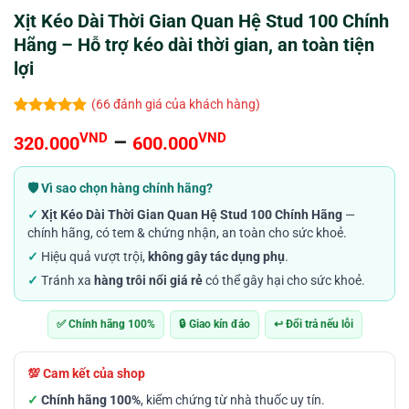
Xịt Kéo Dài Thời Gian Quan Hệ Stud 100 Chính
Hãng – Hỗ trợ kéo dài thời gian, an toàn tiện
lợi
(
66
đánh giá của khách hàng)
4.85
66
trên 5
Khoảng
VND
–
VND
320.000
600.000
dựa trên
đánh giá
giá:
từ
🛡️ Vì sao chọn hàng chính hãng?
320.000VND
✓
Xịt Kéo Dài Thời Gian Quan Hệ Stud 100 Chính Hãng
—
đến
chính hãng, có tem & chứng nhận, an toàn cho sức khoẻ.
600.000VND
✓
Hiệu quả vượt trội,
không gây tác dụng phụ
.
✓
Tránh xa
hàng trôi nổi giá rẻ
có thể gây hại cho sức khoẻ.
✅ Chính hãng 100%
🔒 Giao kín đáo
↩️ Đổi trả nếu lỗi
💯 Cam kết của shop
✓
Chính hãng 100%
, kiểm chứng từ nhà thuốc uy tín.