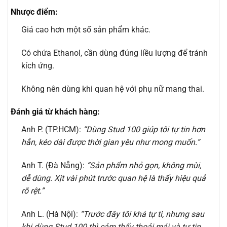
Nhược điểm:
Giá cao hơn một số sản phẩm khác.
Có chứa Ethanol, cần dùng đúng liều lượng để tránh
kích ứng.
Không nên dùng khi quan hệ với phụ nữ mang thai.
Đánh giá từ khách hàng:
Anh P. (TP.HCM):
“Dùng Stud 100 giúp tôi tự tin hơn
hẳn, kéo dài được thời gian yêu như mong muốn.”
Anh T. (Đà Nẵng):
“Sản phẩm nhỏ gọn, không mùi,
dễ dùng. Xịt vài phút trước quan hệ là thấy hiệu quả
rõ rệt.”
Anh L. (Hà Nội):
“Trước đây tôi khá tự ti, nhưng sau
khi dùng Stud 100 thì cảm thấy thoải mái và tự tin