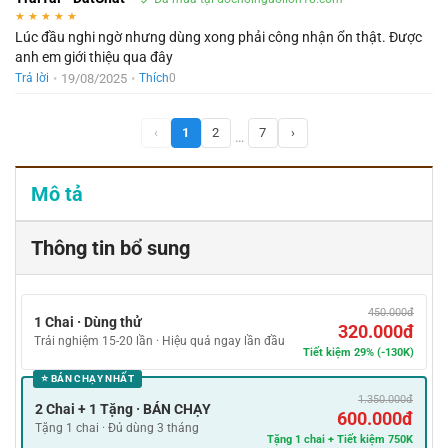
★
★
★
★
★
Lúc đầu nghi ngờ nhưng dùng xong phải công nhận ổn thật. Được
anh em giới thiệu qua đây
•
19/08/2025
•
Trả lời
Thích
0
‹
1
2
7
›
…
Mô tả
Thông tin bổ sung
450.000đ
1 Chai · Dùng thử
320.000đ
Trải nghiệm 15-20 lần · Hiệu quả ngay lần đầu
Tiết kiệm 29% (-130K)
⭐ BÁN CHẠY NHẤT
1.350.000đ
2 Chai + 1 Tặng · BÁN CHẠY
600.000đ
Tặng 1 chai · Đủ dùng 3 tháng
Tặng 1 chai + Tiết kiệm 750K