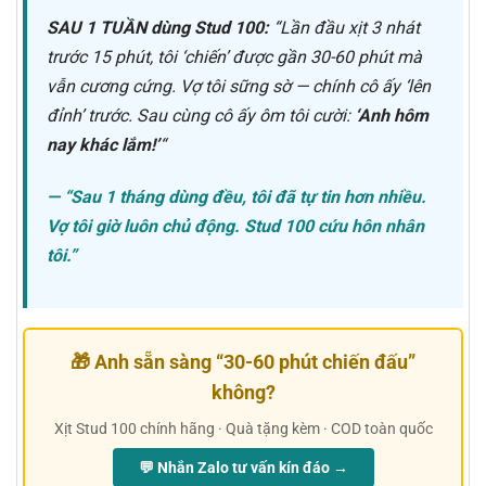
SAU 1 TUẦN dùng Stud 100:
“Lần đầu xịt 3 nhát
trước 15 phút, tôi ‘chiến’ được gần 30-60 phút mà
vẫn cương cứng. Vợ tôi sững sờ — chính cô ấy ‘lên
đỉnh’ trước. Sau cùng cô ấy ôm tôi cười:
‘Anh hôm
nay khác lắm!’
“
— “Sau 1 tháng dùng đều, tôi đã tự tin hơn nhiều.
Vợ tôi giờ luôn chủ động. Stud 100 cứu hôn nhân
tôi.”
🎁 Anh sẵn sàng “30-60 phút chiến đấu”
không?
Xịt Stud 100 chính hãng · Quà tặng kèm · COD toàn quốc
💬 Nhắn Zalo tư vấn kín đáo →