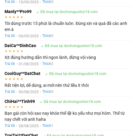
•
15/09/2025
•
Trả lời
Thích
0
Manly**Pro99
Đã mua tại dochoinguoilon18.com
★
★
★
★
★
Tôi dùng trước 15 phút là chuẩn luôn. Đúng xịn và quá đã các anh
em à
•
03/09/2025
•
Trả lời
Thích
0
DaiCa**DinhCao
Đã mua tại dochoinguoilon18.com
★
★
★
★
★
Xịt đúng hướng dẫn thì ngon lành, đừng vội vàng
•
31/08/2025
•
Trả lời
Thích
2
CoolGuy**DatChat
Đã mua tại dochoinguoilon18.com
★
★
★
★
★
Rất tiện lợi, dễ dùng, ai mới nên thử liều ít thôi
•
30/08/2025
•
Trả lời
Thích
0
ChiHai**Tinh99
Đã mua tại dochoinguoilon18.com
★
★
★
★
★
Bạn gái còn hỏi sao nay khỏe thế 😅 ko yếu như mọi hôm. Thế từ
nay chết với anh haha
•
28/08/2025
•
Trả lời
Thích
1
TraiTai**DatChat
Đã mua tại dochoinguoilon18.com