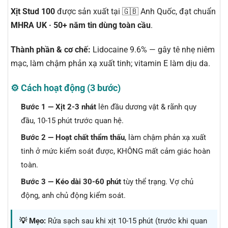
Xịt Stud 100
được sản xuất tại 🇬🇧 Anh Quốc, đạt chuẩn
MHRA UK · 50+ năm tin dùng toàn cầu
.
Thành phần & cơ chế:
Lidocaine 9.6% — gây tê nhẹ niêm
mạc, làm chậm phản xạ xuất tinh; vitamin E làm dịu da.
⚙️ Cách hoạt động (3 bước)
Bước 1 — Xịt 2-3 nhát
lên đầu dương vật & rãnh quy
đầu, 10-15 phút trước quan hệ.
Bước 2 — Hoạt chất thẩm thấu
, làm chậm phản xạ xuất
tinh ở mức kiểm soát được, KHÔNG mất cảm giác hoàn
toàn.
Bước 3 — Kéo dài 30-60 phút
tùy thể trạng. Vợ chủ
động, anh chủ động kiểm soát.
💡 Mẹo:
Rửa sạch sau khi xịt 10-15 phút (trước khi quan