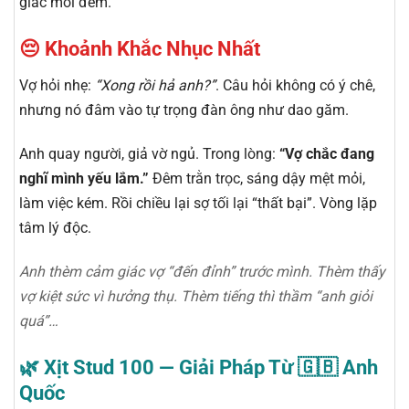
giác mỗi đêm.
😔 Khoảnh Khắc Nhục Nhất
Vợ hỏi nhẹ:
“Xong rồi hả anh?”
. Câu hỏi không có ý chê,
nhưng nó đâm vào tự trọng đàn ông như dao găm.
Anh quay người, giả vờ ngủ. Trong lòng:
“Vợ chắc đang
nghĩ mình yếu lắm.”
Đêm trằn trọc, sáng dậy mệt mỏi,
làm việc kém. Rồi chiều lại sợ tối lại “thất bại”. Vòng lặp
tâm lý độc.
Anh thèm cảm giác vợ “đến đỉnh” trước mình. Thèm thấy
vợ kiệt sức vì hưởng thụ. Thèm tiếng thì thầm “anh giỏi
quá”…
🌿 Xịt Stud 100 — Giải Pháp Từ 🇬🇧 Anh
Quốc