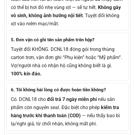
có thể bị hơi đỏ nhẹ vùng xịt — sẽ tự hết.
Không gây
vô sinh, không ảnh hưởng nội tiết
. Tuyệt đối không
xịt vào niêm mạc/mắt.
5. Đơn vận có ghi tên sản phẩm trên hộp?
Tuyệt đối KHÔNG. DCNL18 đóng gói trong thùng
carton trơn, vận đơn ghi “Phụ kiện” hoặc “Mỹ phẩm”.
Vợ/người nhà có nhận hộ cũng không biết là gì.
100% kín đáo.
6. Tôi không hài lòng có được hoàn tiền không?
Có. DCNL18 cho
đổi trả 7 ngày miễn phí
nếu sản
phẩm còn nguyên seal. Đặc biệt cho phép
kiểm tra
hàng trước khi thanh toán (COD)
— nếu thấy bao bì
lạ/nghi giả, từ chối nhận, không mất phí.