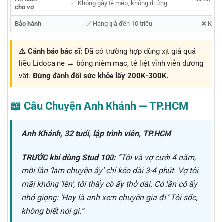
✅ Không gây tê mép, không dị ứng
cho vợ
Bảo hành
✅ Hàng giả đền 10 triệu
❌ Khôn
⚠️ Cảnh báo bác sĩ:
Đã có trường hợp dùng xịt giả quá
liều Lidocaine → bỏng niêm mạc, tê liệt vĩnh viễn dương
vật.
Đừng đánh đổi sức khỏe lấy 200K-300K.
📖 Câu Chuyện Anh Khánh — TP.HCM
Anh Khánh, 32 tuổi, lập trình viên, TP.HCM
TRƯỚC khi dùng Stud 100:
“Tôi và vợ cưới 4 năm,
mỗi lần ‘làm chuyện ấy’ chỉ kéo dài 3-4 phút. Vợ tôi
mãi không ‘lên’, tôi thấy cô ấy thở dài. Có lần cô ấy
nhỏ giọng:
‘Hay là anh xem chuyên gia đi.’
Tôi sốc,
không biết nói gì.”