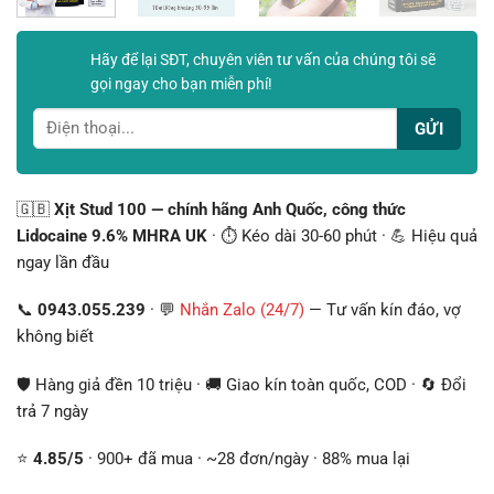
Hãy để lại SĐT, chuyên viên tư vấn của chúng tôi sẽ
gọi ngay cho bạn miễn phí!
🇬🇧
Xịt Stud 100 — chính hãng Anh Quốc, công thức
Lidocaine 9.6% MHRA UK
· ⏱️ Kéo dài 30-60 phút · 💪 Hiệu quả
ngay lần đầu
📞
0943.055.239
· 💬
Nhắn Zalo (24/7)
— Tư vấn kín đáo, vợ
không biết
🛡️ Hàng giả đền 10 triệu · 🚚 Giao kín toàn quốc, COD · 🔄 Đổi
trả 7 ngày
⭐
4.85/5
· 900+ đã mua · ~28 đơn/ngày · 88% mua lại