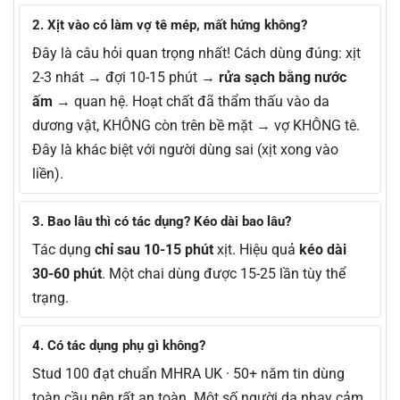
2. Xịt vào có làm vợ tê mép, mất hứng không?
Đây là câu hỏi quan trọng nhất! Cách dùng đúng: xịt
2-3 nhát → đợi 10-15 phút →
rửa sạch bằng nước
ấm
→ quan hệ. Hoạt chất đã thẩm thấu vào da
dương vật, KHÔNG còn trên bề mặt → vợ KHÔNG tê.
Đây là khác biệt với người dùng sai (xịt xong vào
liền).
3. Bao lâu thì có tác dụng? Kéo dài bao lâu?
Tác dụng
chỉ sau 10-15 phút
xịt. Hiệu quả
kéo dài
30-60 phút
. Một chai dùng được 15-25 lần tùy thể
trạng.
4. Có tác dụng phụ gì không?
Stud 100 đạt chuẩn MHRA UK · 50+ năm tin dùng
toàn cầu nên rất an toàn. Một số người da nhạy cảm