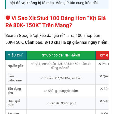
hệ) để vợ không bị tê mép. Vẫn giữ tác dụng kéo dài.
🛡️ Vì Sao Xịt Stud 100 Đáng Hơn “Xịt Giá
Rẻ 80K-150K” Trên Mạng?
Search Google “xịt kéo dài giá rẻ” → ra 100 shop bán
50K-150K.
Cảnh báo: 8/10 chai là xịt giả/nhái nguy hiểm.
TIÊU CHÍ
STUD 100 CHÍNH HÃNG
XỊT GIÁ 
✅ 🇬🇧 Anh Quốc · MHRA UK · 50+ năm tin
❌ Pha chế 
Nguồn gốc
dùng toàn cầu
Liều
❌ Quá liều
✅ Chuẩn FDA/MHRA, an toàn
Lidocaine
Tác dụng
❌ Bỏng rá
✅ Không, dùng yên tâm
phụ
cả
Hiệu quả
❌ 5-10 ph
✅ Kéo dài 30-60 phút
thực
tá
An toàn
❌ Có thể