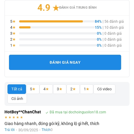
4.9
★
ĐÁNH GIÁ TRUNG BÌNH
5
★
84%
| 56 đánh giá
4
★
15%
| 10 đánh giá
3
★
0%
| 0 đánh giá
2
★
0%
| 0 đánh giá
1
★
0%
| 0 đánh giá
ĐÁNH GIÁ NGAY
Tất cả
5
★
4
★
3
★
2
★
1
★
Có video
Có ảnh
HotBoy**ChanChat
Đã mua tại dochoinguoilon18.com
★
★
★
★
★
Giao hàng nhanh, đóng gói kỹ, không lộ gì hết, thích
•
30/09/2025
•
Trả lời
Thích
0