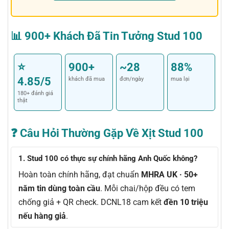
📊 900+ Khách Đã Tin Tưởng Stud 100
⭐
900+
~28
88%
4.85/5
khách đã mua
đơn/ngày
mua lại
180+ đánh giá
thật
❓ Câu Hỏi Thường Gặp Về Xịt Stud 100
1. Stud 100 có thực sự chính hãng Anh Quốc không?
Hoàn toàn chính hãng, đạt chuẩn
MHRA UK · 50+
năm tin dùng toàn cầu
. Mỗi chai/hộp đều có tem
chống giả + QR check. DCNL18 cam kết
đền 10 triệu
nếu hàng giả
.