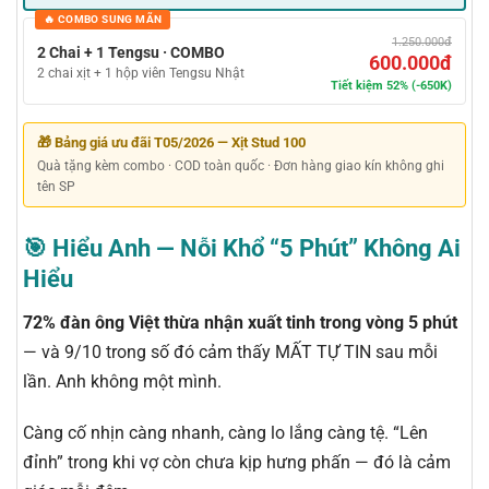
🔥 COMBO SUNG MÃN
1.250.000đ
2 Chai + 1 Tengsu · COMBO
600.000đ
2 chai xịt + 1 hộp viên Tengsu Nhật
Tiết kiệm 52% (-650K)
🎁 Bảng giá ưu đãi T05/2026 — Xịt Stud 100
Quà tặng kèm combo · COD toàn quốc · Đơn hàng giao kín không ghi
tên SP
🎯 Hiểu Anh — Nỗi Khổ “5 Phút” Không Ai
Hiểu
72% đàn ông Việt thừa nhận xuất tinh trong vòng 5 phút
— và 9/10 trong số đó cảm thấy MẤT TỰ TIN sau mỗi
lần. Anh không một mình.
Càng cố nhịn càng nhanh, càng lo lắng càng tệ. “Lên
đỉnh” trong khi vợ còn chưa kịp hưng phấn — đó là cảm