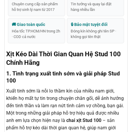
Chuyên cung cấp sản phẩm
Tin tưởng và quay lại đặt
hỗ trợ sinh lý nam từ 2017
hàng nhiều lần
🚚 Giao toàn quốc
🔒 Bảo mật tuyệt đối
Hỏa tốc TP.HCM/HN trong 2h
Đóng kín không ghi tên SP ·
· COD cả nước
không gọi tên thật
Xịt Kéo Dài Thời Gian Quan Hệ Stud 100
Chính Hãng
1. Tình trạng xuất tinh sớm và giải pháp Stud
100
Xuất tinh sớm là nỗi lo thầm kín của nhiều nam giới,
khiến họ mất tự tin trong chuyện chăn gối, dễ ảnh hưởng
đến tinh thần và làm rạn nứt tình cảm vợ chồng, bạn gái.
Một trong những giải pháp hỗ trợ hiệu quả được nhiều
anh em lựa chọn hiện nay là
chai xịt Stud 100
– sản
phẩm hỗ trợ kéo dài thời gian quan hệ, giúp nam giới