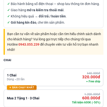
✓
Bảo hành bằng số điện thoại — shop lưu thông tin đơn hàng.
✓
Giao hàng
mở ra kiểm tra thoải mái
.
✓
Không hiệu quả →
đổi trả / hoàn tiền
.
✓
Gói hàng kín đáo
, che tên sản phẩm.
Bạn cần tư vấn về sản phẩm hoặc cần tìm hiểu chính sách dành
cho khách hàng? Vui lòng gọi trực tiếp cho chúng tôi qua
Hotline
0943.055.239
để chuyên viên tư vấn hỗ trợ bạn nhanh
nhất!
CHAI
640.000đ
1 Chai
320.000đ
Dùng ~20 lần
+ Free ship
⭐ BÁN CHẠY NHẤT
1.200.000đ
600.000đ
Mua 2 Tặng 1 · 3 Chai
Tiết kiệm 600K (-50%)