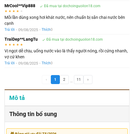
MrCool**Vip888
Đã mua tại dochoinguoilon18.com
★
★
★
★
★
Mỗi lần dùng xong hơi khát nước, nên chuẩn bị sẵn chai nước bên
cạnh
•
09/08/2025
•
Trả lời
Thích
0
TraiDep**LangTu
Đã mua tại dochoinguoilon18.com
★
★
★
★
★
Vị ngọt dễ chịu, uống nước vào là thấy người nóng, rồi cứng nhanh,
vợ cứ khen
•
09/08/2025
•
Trả lời
Thích
0
‹
1
2
11
›
…
Mô tả
Thông tin bổ sung
🎁 Bảng giá ưu đãi T5/2026