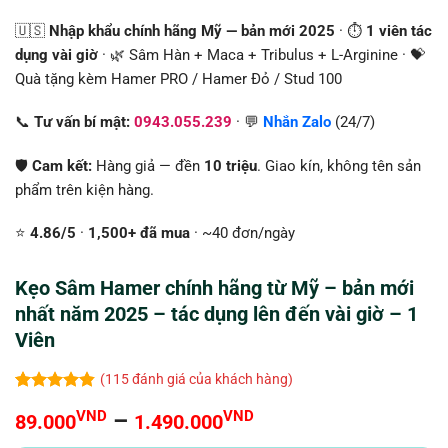
🇺🇸
Nhập khẩu chính hãng Mỹ — bản mới 2025
· ⏱️
1 viên tác
dụng vài giờ
· 🌿 Sâm Hàn + Maca + Tribulus + L-Arginine · 💝
Quà tặng kèm Hamer PRO / Hamer Đỏ / Stud 100
📞
Tư vấn bí mật:
0943.055.239
· 💬
Nhắn Zalo
(24/7)
🛡️
Cam kết:
Hàng giả — đền
10 triệu
. Giao kín, không tên sản
phẩm trên kiện hàng.
⭐
4.86/5
·
1,500+ đã mua
· ~40 đơn/ngày
Kẹo Sâm Hamer chính hãng từ Mỹ – bản mới
nhất năm 2025 – tác dụng lên đến vài giờ – 1
Viên
(
115
đánh giá của khách hàng)
4.84
109
trên 5
Khoảng
VND
–
VND
89.000
1.490.000
dựa trên
đánh giá
giá: