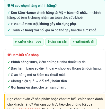
từ
🛡️ Vì sao chọn hàng chính hãng?
89.000VND
✓
Kẹo Sâm Hamer chính hãng từ Mỹ – bản mới nhấ…
— chính
đến
hãng, có tem & chứng nhận, an toàn cho sức khoẻ.
1.490.000VND
✓
Hiệu quả vượt trội,
không gây tác dụng phụ
.
✓
Tránh xa
hàng trôi nổi giá rẻ
có thể gây hại cho sức khoẻ.
✅ Chính hãng 100%
🔒 Giao kín đáo
↩️ Đổi trả nếu lỗi
💯 Cam kết của shop
✓
Chính hãng 100%
, kiểm chứng từ nhà thuốc uy tín.
✓
Bảo hành bằng số điện thoại — shop lưu thông tin đơn hàng.
✓
Giao hàng
mở ra kiểm tra thoải mái
.
✓
Không hiệu quả →
đổi trả / hoàn tiền
.
✓
Gói hàng kín đáo
, che tên sản phẩm.
Bạn cần tư vấn về sản phẩm hoặc cần tìm hiểu chính sách dành
cho khách hàng? Vui lòng gọi trực tiếp cho chúng tôi qua