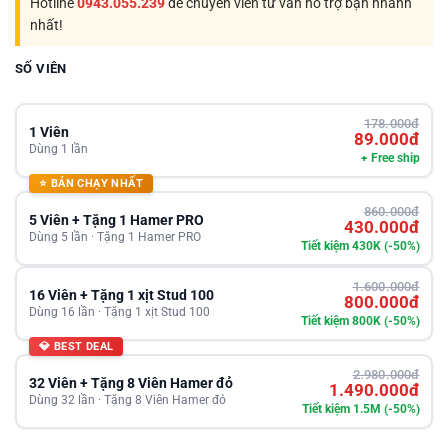
Hotline
0943.055.239
để chuyên viên tư vấn hỗ trợ bạn nhanh
nhất!
SỐ VIÊN
178.000đ
1 Viên
89.000đ
Dùng 1 lần
+ Free ship
⭐ BÁN CHẠY NHẤT
860.000đ
5 Viên + Tặng 1 Hamer PRO
430.000đ
Dùng 5 lần · Tặng 1 Hamer PRO
Tiết kiệm 430K (-50%)
1.600.000đ
16 Viên + Tặng 1 xịt Stud 100
800.000đ
Dùng 16 lần · Tặng 1 xịt Stud 100
Tiết kiệm 800K (-50%)
💎 BEST DEAL
2.980.000đ
32 Viên + Tặng 8 Viên Hamer đỏ
1.490.000đ
Dùng 32 lần · Tặng 8 Viên Hamer đỏ
Tiết kiệm 1.5M (-50%)