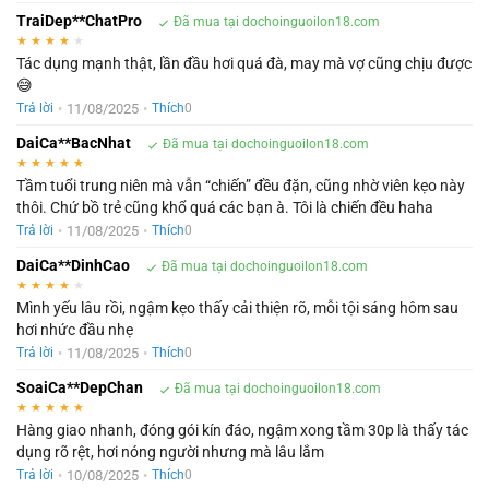
TraiDep**ChatPro
Đã mua tại dochoinguoilon18.com
★
★
★
★
★
Tác dụng mạnh thật, lần đầu hơi quá đà, may mà vợ cũng chịu được
😅
•
11/08/2025
•
Trả lời
Thích
0
DaiCa**BacNhat
Đã mua tại dochoinguoilon18.com
★
★
★
★
★
Tầm tuổi trung niên mà vẫn “chiến” đều đặn, cũng nhờ viên kẹo này
thôi. Chứ bồ trẻ cũng khổ quá các bạn à. Tôi là chiến đều haha
•
11/08/2025
•
Trả lời
Thích
0
DaiCa**DinhCao
Đã mua tại dochoinguoilon18.com
★
★
★
★
★
Mình yếu lâu rồi, ngậm kẹo thấy cải thiện rõ, mỗi tội sáng hôm sau
hơi nhức đầu nhẹ
•
11/08/2025
•
Trả lời
Thích
0
SoaiCa**DepChan
Đã mua tại dochoinguoilon18.com
★
★
★
★
★
Hàng giao nhanh, đóng gói kín đáo, ngậm xong tầm 30p là thấy tác
dụng rõ rệt, hơi nóng người nhưng mà lâu lắm
•
10/08/2025
•
Trả lời
Thích
0