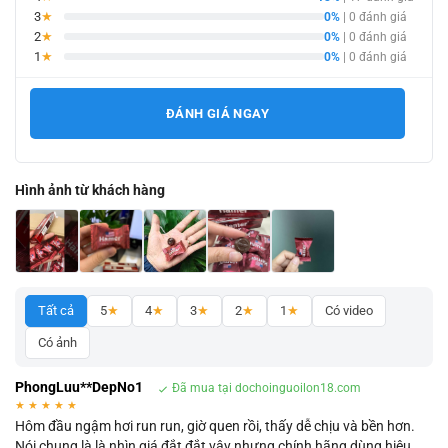
3
★
0%
| 0 đánh giá
2
★
0%
| 0 đánh giá
1
★
0%
| 0 đánh giá
ĐÁNH GIÁ NGAY
Hình ảnh từ khách hàng
Tất cả
5
★
4
★
3
★
2
★
1
★
Có video
Có ảnh
PhongLuu**DepNo1
Đã mua tại dochoinguoilon18.com
★
★
★
★
★
Hôm đầu ngậm hơi run run, giờ quen rồi, thấy dễ chịu và bền hơn.
Nói chung là là nhìn giá đắt đắt vậy nhưng chính hãng dùng hiệu