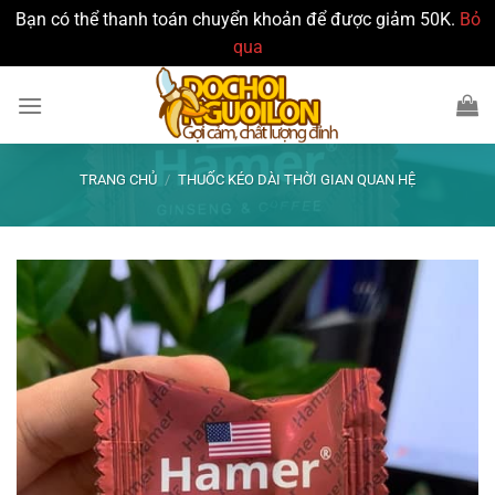
Bạn có thể thanh toán chuyển khoản để được giảm 50K.
Bỏ
qua
Bỏ
qua
nội
dung
TRANG CHỦ
/
THUỐC KÉO DÀI THỜI GIAN QUAN HỆ