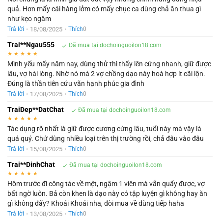
quả. Hơn mấy cái hàng lởm có mấy chục ca dùng chả ăn thua gì
như kẹo ngậm
•
18/08/2025
•
Trả lời
Thích
0
Trai**Ngau555
Đã mua tại dochoinguoilon18.com
★
★
★
★
★
Mình yếu mấy năm nay, dùng thử thì thấy lên cứng nhanh, giữ được
lâu, vợ hài lòng. Nhờ nó mà 2 vợ chồng dạo này hoà hợp ít cãi lộn.
Đúng là thần tiên cứu vãn hạnh phúc gia đình
•
17/08/2025
•
Trả lời
Thích
0
TraiDep**DatChat
Đã mua tại dochoinguoilon18.com
★
★
★
★
★
Tác dụng rõ nhất là giữ được cương cứng lâu, tuổi này mà vậy là
quá quý. Chứ dùng nhiều loại trên thị trường rồi, chả đâu vào đâu
•
15/08/2025
•
Trả lời
Thích
0
Trai**DinhChat
Đã mua tại dochoinguoilon18.com
★
★
★
★
★
Hôm trước đi công tác về mệt, ngậm 1 viên mà vẫn quẩy được, vợ
bất ngờ luôn. Bả còn khen là dạo này có tập luyện gì không hay ăn
gì không đấy? Khoái Khoái nha, đòi mua về dùng tiếp haha
•
13/08/2025
•
Trả lời
Thích
0