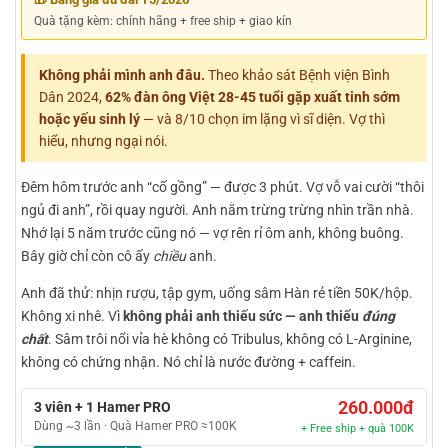
Quà tặng kèm: chính hãng + free ship + giao kín
Không phải mình anh đâu.
Theo khảo sát Bệnh viện Bình
Dân 2024,
62% đàn ông Việt 28-45 tuổi gặp xuất tinh sớm
hoặc yếu sinh lý
— và 8/10 chọn im lặng vì sĩ diện. Vợ thì
hiểu, nhưng ngại nói.
Đêm hôm trước anh “cố gồng” — được 3 phút. Vợ vỗ vai cười “thôi
ngủ đi anh”, rồi quay người. Anh nằm trừng trừng nhìn trần nhà.
Nhớ lại 5 năm trước cũng nó — vợ rên rỉ ôm anh, không buông.
Bây giờ chỉ còn cô ấy
chiều
anh.
Anh đã thử: nhịn rượu, tập gym, uống sâm Hàn rẻ tiền 50K/hộp.
Không xi nhê. Vì
không phải anh thiếu sức — anh thiếu
đúng
chất
. Sâm trôi nổi vỉa hè không có Tribulus, không có L-Arginine,
không có chứng nhận. Nó chỉ là nước đường + caffein.
260.000đ
3 viên + 1 Hamer PRO
Dùng ~3 lần · Quà Hamer PRO ≈100K
+ Free ship + quà 100K