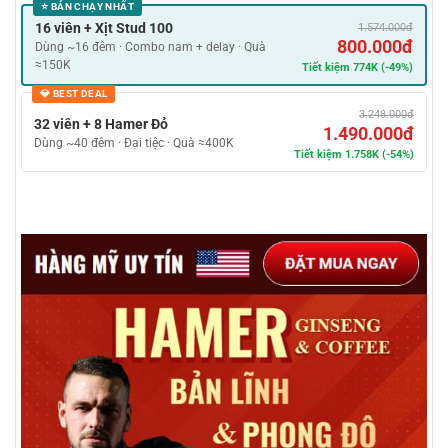
⭐ BÁN CHẠY NHẤT
16 viên + Xịt Stud 100
1.574.000đ
800.000đ
Dùng ~16 đêm · Combo nam + delay · Quà
≈150K
Tiết kiệm 774K (-49%)
💎 BEST DEAL
3.248.000đ
32 viên + 8 Hamer Đỏ
1.490.000đ
Dùng ~40 đêm · Đại tiệc · Quà ≈400K
Tiết kiệm 1.758K (-54%)