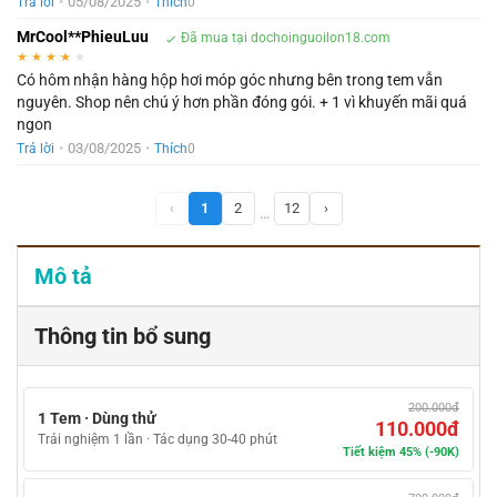
•
05/08/2025
•
Trả lời
Thích
0
MrCool**PhieuLuu
Đã mua tại dochoinguoilon18.com
★
★
★
★
★
Có hôm nhận hàng hộp hơi móp góc nhưng bên trong tem vẫn
nguyên. Shop nên chú ý hơn phần đóng gói. + 1 vì khuyến mãi quá
ngon
•
03/08/2025
•
Trả lời
Thích
0
‹
1
2
12
›
…
Mô tả
Thông tin bổ sung
200.000đ
1 Tem · Dùng thử
110.000đ
Trải nghiệm 1 lần · Tác dụng 30-40 phút
Tiết kiệm 45% (-90K)