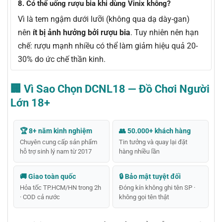
8. Có thể uống rượu bia khi dùng Vinix không?
Vì là tem ngậm dưới lưỡi (không qua dạ dày-gan)
nên
ít bị ảnh hưởng bởi rượu bia
. Tuy nhiên nên hạn
chế: rượu mạnh nhiều có thể làm giảm hiệu quả 20-
30% do ức chế thần kinh.
🏢 Vì Sao Chọn DCNL18 — Đồ Chơi Người
Lớn 18+
🏆 8+ năm kinh nghiệm
👥 50.000+ khách hàng
Chuyên cung cấp sản phẩm
Tin tưởng và quay lại đặt
hỗ trợ sinh lý nam từ 2017
hàng nhiều lần
🚚 Giao toàn quốc
🔒 Bảo mật tuyệt đối
Hỏa tốc TP.HCM/HN trong 2h
Đóng kín không ghi tên SP ·
· COD cả nước
không gọi tên thật