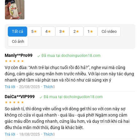
Tất cả
5
★
4
★
3
★
2
★
1
★
Có video
Có ảnh
Manly**Pro99
Đã mua tại dochoinguoilon18.com
★
★
★
★
★
Vợ còn đùa: “Anh trẻ lại chục tuổi rồi đó hả?”, nghe vui mà cũng
đúng, cảm giác sung mãn hơn trước nhiều. Với lại con này tác dụng
nhanh ghê tầm vài phút tan và rồi nó như cái súng xịn ý
•
20/08/2025
•
Trả lời
Thích
0
DaiCa**VIP999
Đã mua tại dochoinguoilon18.com
★
★
★
★
★
So sánh tí, thì dòng viên uống với dòng gel thì so với con này sợ
không có cửa vì quá nhanh - quá lâu - quá phê! Ngậm xong cảm
giác máu dồn xuống nhanh, cứng lâu hơn, và duy trì tới khi cả hai
đều thỏa mãn mới thôi, đúng là khác biệt.
•
18/08/2025
•
Trả lời
Thích
0