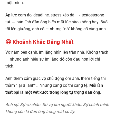
một mình.
Áp lực cơm áo, deadline, stress kéo dài → testosterone
tụt → bản lĩnh đàn ông biến mất lúc nào không hay. Buổi
tối lên giường, anh cố — nhưng “nó” không cố cùng anh.
😔 Khoảnh Khắc Đắng Nhất
Vợ nằm bên cạnh, im lặng nhìn lên trần nhà. Không trách
— nhưng anh hiểu sự im lặng đó còn đau hơn lời chỉ
trích.
Anh thèm cảm giác vợ chủ động ôm anh, thèm tiếng thì
thầm “lại đi anh”… Nhưng càng cố thì càng tệ.
Mỗi lần
thất bại là một vết xước trong lòng tự trọng đàn ông.
Anh sợ. Sợ vợ chán. Sợ vợ tìm người khác. Sợ chính mình
không còn là đàn ông trong mắt cô ấy.