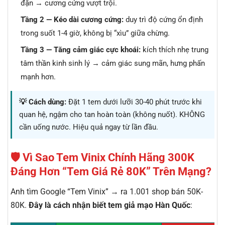
đặn → cương cứng vượt trội.
Tầng 2 — Kéo dài cương cứng:
duy trì độ cứng ổn định
trong suốt 1-4 giờ, không bị “xìu” giữa chừng.
Tầng 3 — Tăng cảm giác cực khoái:
kích thích nhẹ trung
tâm thần kinh sinh lý → cảm giác sung mãn, hưng phấn
mạnh hơn.
💡 Cách dùng:
Đặt 1 tem dưới lưỡi 30-40 phút trước khi
quan hệ, ngậm cho tan hoàn toàn (không nuốt). KHÔNG
cần uống nước. Hiệu quả ngay từ lần đầu.
🛡️ Vì Sao Tem Vinix Chính Hãng 300K
Đáng Hơn “Tem Giá Rẻ 80K” Trên Mạng?
Anh tìm Google “Tem Vinix” → ra 1.001 shop bán 50K-
80K.
Đây là cách nhận biết tem giả mạo Hàn Quốc
: