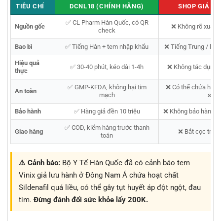
TIÊU CHÍ
DCNL18 (CHÍNH HÃNG)
SHOP GIÁ RẺ
✅ CL Pharm Hàn Quốc, có QR
Nguồn gốc
❌ Không rõ xuất 
check
Bao bì
✅ Tiếng Hàn + tem nhập khẩu
❌ Tiếng Trung / kh
Hiệu quả
✅ 30-40 phút, kéo dài 1-4h
❌ Không tác dụng /
thực
✅ GMP-KFDA, không hại tim
❌ Có thể chứa hoạt
An toàn
mạch
sốc
Bảo hành
✅ Hàng giả đền 10 triệu
❌ Không bảo hành, k
✅ COD, kiểm hàng trước thanh
Giao hàng
❌ Bắt cọc trước
toán
⚠️ Cảnh báo:
Bộ Y Tế Hàn Quốc đã có cảnh báo tem
Vinix giả lưu hành ở Đông Nam Á chứa hoạt chất
Sildenafil quá liều, có thể gây tụt huyết áp đột ngột, đau
tim.
Đừng đánh đổi sức khỏe lấy 200K.