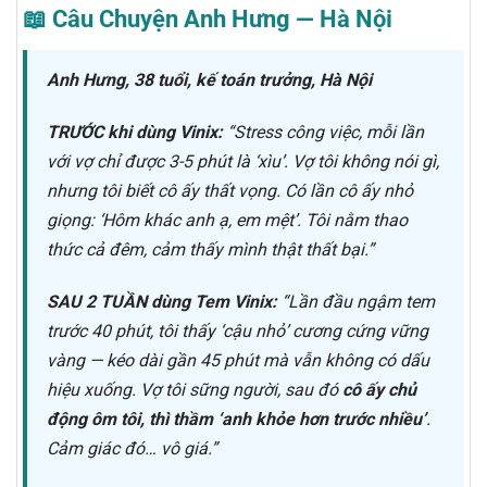
📖 Câu Chuyện Anh Hưng — Hà Nội
Anh Hưng, 38 tuổi, kế toán trưởng, Hà Nội
TRƯỚC khi dùng Vinix:
“Stress công việc, mỗi lần
với vợ chỉ được 3-5 phút là ‘xìu’. Vợ tôi không nói gì,
nhưng tôi biết cô ấy thất vọng. Có lần cô ấy nhỏ
giọng: ‘Hôm khác anh ạ, em mệt’. Tôi nằm thao
thức cả đêm, cảm thấy mình thật thất bại.”
SAU 2 TUẦN dùng Tem Vinix:
“Lần đầu ngậm tem
trước 40 phút, tôi thấy ‘cậu nhỏ’ cương cứng vững
vàng — kéo dài gần 45 phút mà vẫn không có dấu
hiệu xuống. Vợ tôi sững người, sau đó
cô ấy chủ
động ôm tôi, thì thầm ‘anh khỏe hơn trước nhiều’
.
Cảm giác đó… vô giá.”