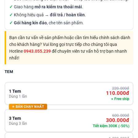
✓
Giao hàng
mở ra kiểm tra thoải mái
.
✓
Không hiệu quả →
đổi trả / hoàn tiền
.
✓
Gói hàng kín đáo
, che tên sản phẩm.
Bạn cần tư vấn về sản phẩm hoặc cần tìm hiểu chính sách dành
cho khách hàng? Vui lòng gọi trực tiếp cho chúng tôi qua
Hotline
0943.055.239
để chuyên viên tư vấn hỗ trợ bạn nhanh
nhất!
TEM
220.000đ
1 Tem
110.000đ
Dùng 1 lần
+ Free ship
⭐ BÁN CHẠY NHẤT
600.000đ
3 Tem
300.000đ
Dùng 3 lần
Tiết kiệm 300K (-50%)