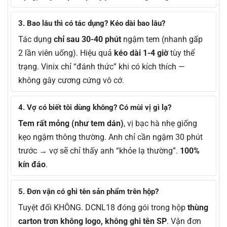
3. Bao lâu thì có tác dụng? Kéo dài bao lâu?
Tác dụng
chỉ sau 30-40 phút
ngậm tem (nhanh gấp
2 lần viên uống). Hiệu quả
kéo dài 1-4 giờ
tùy thể
trạng. Vinix chỉ “đánh thức” khi có kích thích —
không gây cương cứng vô cớ.
4. Vợ có biết tôi dùng không? Có mùi vị gì lạ?
Tem rất mỏng (như tem dán)
, vị bạc hà nhẹ giống
kẹo ngậm thông thường. Anh chỉ cần ngậm 30 phút
trước → vợ sẽ chỉ thấy anh “khỏe lạ thường”.
100%
kín đáo
.
5. Đơn vận có ghi tên sản phẩm trên hộp?
Tuyệt đối KHÔNG. DCNL18 đóng gói trong hộp
thùng
carton trơn không logo, không ghi tên SP
. Vận đơn