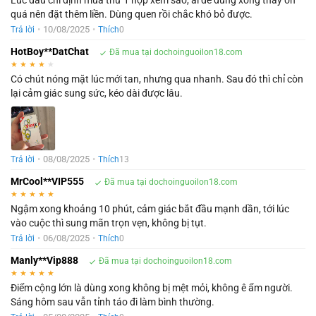
Lúc đầu chỉ định mua thử 1 hộp xem sao, ai dè dùng xong thấy ổn
quá nên đặt thêm liền. Dùng quen rồi chắc khó bỏ được.
•
10/08/2025
•
Trả lời
Thích
0
HotBoy**DatChat
Đã mua tại dochoinguoilon18.com
★
★
★
★
★
Có chút nóng mặt lúc mới tan, nhưng qua nhanh. Sau đó thì chỉ còn
lại cảm giác sung sức, kéo dài được lâu.
•
08/08/2025
•
Trả lời
Thích
13
MrCool**VIP555
Đã mua tại dochoinguoilon18.com
★
★
★
★
★
Ngậm xong khoảng 10 phút, cảm giác bắt đầu mạnh dần, tới lúc
vào cuộc thì sung mãn trọn vẹn, không bị tụt.
•
06/08/2025
•
Trả lời
Thích
0
Manly**Vip888
Đã mua tại dochoinguoilon18.com
★
★
★
★
★
Điểm cộng lớn là dùng xong không bị mệt mỏi, không ê ẩm người.
Sáng hôm sau vẫn tỉnh táo đi làm bình thường.