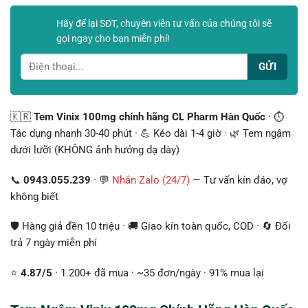
Hãy để lại SĐT, chuyên viên tư vấn của chúng tôi sẽ
gọi ngay cho bạn miễn phí!
🇰🇷
Tem Vinix 100mg chính hãng CL Pharm Hàn Quốc
· ⏱️
Tác dụng nhanh 30-40 phút · 💪 Kéo dài 1-4 giờ · 🌿 Tem ngậm
dưới lưỡi (KHÔNG ảnh hưởng dạ dày)
📞
0943.055.239
· 💬
Nhắn Zalo (24/7)
— Tư vấn kín đáo, vợ
không biết
🛡️ Hàng giả đền 10 triệu · 🚚 Giao kín toàn quốc, COD · 🔄 Đổi
trả 7 ngày miễn phí
⭐
4.87/5
· 1.200+ đã mua · ~35 đơn/ngày · 91% mua lại