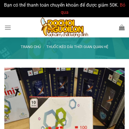
Bạn có thể thanh toán chuyển khoản để được giảm 50K.
Bỏ
qua
Bỏ
qua
nội
dung
TRANG CHỦ
/
THUỐC KÉO DÀI THỜI GIAN QUAN HỆ