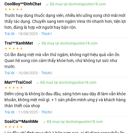
CoolBoy**DinhChat
Đã mua tại dochoinguoilon18.com
★
★
★
★
★
Trước hay dùng thuốc dạng viên, nhiều khi uống xong chờ mãi mới
thấy tác dụng. Chuyển sang tem ngậm Vinix thì nhanh hơn, tiện lợi
hơn, đúng là hợp với người hay bận rộn.
•
18/08/2025
•
Trả lời
Thích
1
Trai**XanhMat
Đã mua tại dochoinguoilon18.com
★
★
★
★
★
Có lần đang mệt mà vẫn thử ngậm, không ngờ hiệu quả vẫn ổn.
Quan hệ xong còn cảm thấy khỏe hơn, chứ không tụt sức như
trước.
•
16/08/2025
•
Trả lời
Thích
0
Mat**TraiCool
Đã mua tại dochoinguoilon18.com
★
★
★
★
★
Điểm cộng là không bị đau đầu, sáng hôm sau dậy đi làm vẫn khỏe
khoắn, không mệt mỏi gì. + 1 sản phẩm mình ưng ý và khách hàng
thân thiết của shop
•
11/08/2025
•
Trả lời
Thích
0
SoaiCa**ManhMe
Đã mua tại dochoinguoilon18.com
★
★
★
★
★