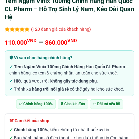
Tem Ngậm Vinix 100mg Chính Hãng Hàn Quốc
CL Pharm – Hỗ Trợ Sinh Lý Nam, Kéo Dài Quan
Hệ
(
120
đánh giá của khách hàng)
4.73
120
trên 5
Khoảng
VND
–
VND
110.000
860.000
dựa trên
đánh giá
giá:
từ
🛡️ Vì sao chọn hàng chính hãng?
110.000VND
✓
Tem Ngậm Vinix 100mg Chính Hãng Hàn Quốc CL Pharm
—
đến
chính hãng, có tem & chứng nhận, an toàn cho sức khoẻ.
860.000VND
✓
Hiệu quả vượt trội,
không gây tác dụng phụ
.
✓
Tránh xa
hàng trôi nổi giá rẻ
có thể gây hại cho sức khoẻ.
✅ Chính hãng 100%
🔒 Giao kín đáo
↩️ Đổi trả nếu lỗi
💯 Cam kết của shop
✓
Chính hãng 100%
, kiểm chứng từ nhà thuốc uy tín.
✓
Bảo hành bằng số điện thoại — shop lưu thông tin đơn hàng.