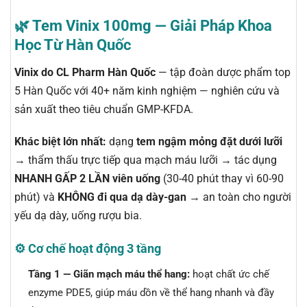
🌿 Tem Vinix 100mg — Giải Pháp Khoa
Học Từ Hàn Quốc
Vinix do CL Pharm Hàn Quốc
— tập đoàn dược phẩm top
5 Hàn Quốc với 40+ năm kinh nghiệm — nghiên cứu và
sản xuất theo tiêu chuẩn GMP-KFDA.
Khác biệt lớn nhất:
dạng
tem ngậm mỏng đặt dưới lưỡi
→ thẩm thấu trực tiếp qua mạch máu lưỡi → tác dụng
NHANH GẤP 2 LẦN viên uống
(30-40 phút thay vì 60-90
phút) và
KHÔNG đi qua dạ dày-gan
→ an toàn cho người
yếu dạ dày, uống rượu bia.
⚙️ Cơ chế hoạt động 3 tầng
Tầng 1 — Giãn mạch máu thể hang:
hoạt chất ức chế
enzyme PDE5, giúp máu dồn về thể hang nhanh và đầy