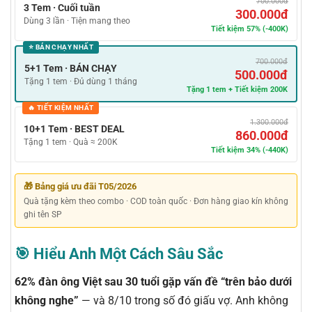
700.000đ
3 Tem · Cuối tuần
300.000đ
Dùng 3 lần · Tiện mang theo
Tiết kiệm 57% (-400K)
⭐ BÁN CHẠY NHẤT
700.000đ
5+1 Tem · BÁN CHẠY
500.000đ
Tặng 1 tem · Đủ dùng 1 tháng
Tặng 1 tem + Tiết kiệm 200K
🔥 TIẾT KIỆM NHẤT
1.300.000đ
10+1 Tem · BEST DEAL
860.000đ
Tặng 1 tem · Quà ≈ 200K
Tiết kiệm 34% (-440K)
🎁 Bảng giá ưu đãi T05/2026
Quà tặng kèm theo combo · COD toàn quốc · Đơn hàng giao kín không
ghi tên SP
🎯 Hiểu Anh Một Cách Sâu Sắc
62% đàn ông Việt sau 30 tuổi gặp vấn đề “trên bảo dưới
không nghe”
— và 8/10 trong số đó giấu vợ. Anh không