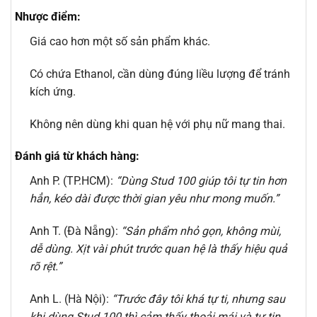
Nhược điểm:
Giá cao hơn một số sản phẩm khác.
Có chứa Ethanol, cần dùng đúng liều lượng để tránh
kích ứng.
Không nên dùng khi quan hệ với phụ nữ mang thai.
Đánh giá từ khách hàng:
Anh P. (TP.HCM):
“Dùng Stud 100 giúp tôi tự tin hơn
hẳn, kéo dài được thời gian yêu như mong muốn.”
Anh T. (Đà Nẵng):
“Sản phẩm nhỏ gọn, không mùi,
dễ dùng. Xịt vài phút trước quan hệ là thấy hiệu quả
rõ rệt.”
Anh L. (Hà Nội):
“Trước đây tôi khá tự ti, nhưng sau
khi dùng Stud 100 thì cảm thấy thoải mái và tự tin