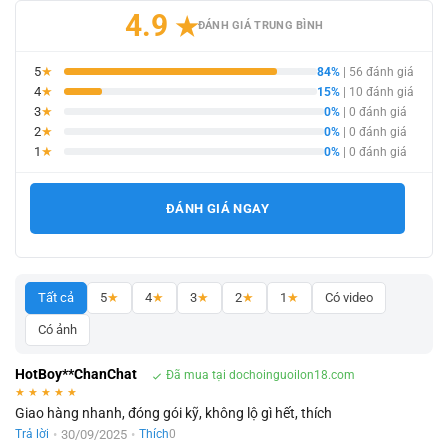
4.9
★
ĐÁNH GIÁ TRUNG BÌNH
5
★
84%
| 56 đánh giá
4
★
15%
| 10 đánh giá
3
★
0%
| 0 đánh giá
2
★
0%
| 0 đánh giá
1
★
0%
| 0 đánh giá
ĐÁNH GIÁ NGAY
Tất cả
5
★
4
★
3
★
2
★
1
★
Có video
Có ảnh
HotBoy**ChanChat
Đã mua tại dochoinguoilon18.com
★
★
★
★
★
Giao hàng nhanh, đóng gói kỹ, không lộ gì hết, thích
•
30/09/2025
•
Trả lời
Thích
0