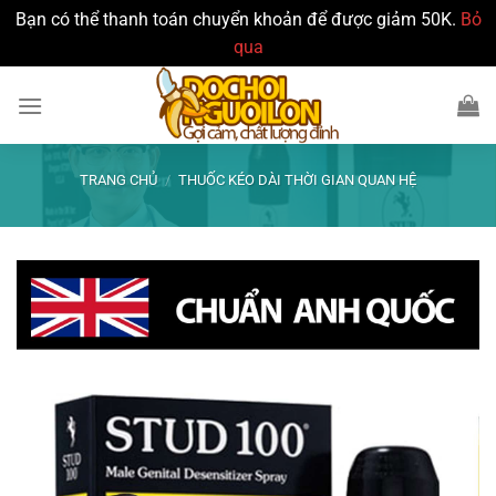
Bạn có thể thanh toán chuyển khoản để được giảm 50K.
Bỏ
qua
Bỏ
qua
nội
dung
TRANG CHỦ
/
THUỐC KÉO DÀI THỜI GIAN QUAN HỆ