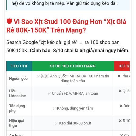
hệ) để vợ không bị tê mép. Vẫn giữ tác dụng kéo dài.
🛡️ Vì Sao Xịt Stud 100 Đáng Hơn “Xịt Giá
Rẻ 80K-150K” Trên Mạng?
Search Google “xịt kéo dài giá rẻ” → ra 100 shop bán
50K-150K.
Cảnh báo: 8/10 chai là xịt giả/nhái nguy hiểm.
TIÊU CHÍ
STUD 100 CHÍNH HÃNG
XỊT GIÁ 
✅ 🇬🇧 Anh Quốc · MHRA UK · 50+ năm tin
❌ Pha chế 
Nguồn gốc
dùng toàn cầu
Liều
❌ Quá liều
✅ Chuẩn FDA/MHRA, an toàn
Lidocaine
Tác dụng
❌ Bỏng rá
✅ Không, dùng yên tâm
phụ
cả
Hiệu quả
❌ 5-10 ph
✅ Kéo dài 30-60 phút
thực
tá
An toàn
❌ Có thể