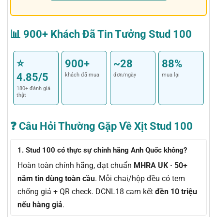
📊 900+ Khách Đã Tin Tưởng Stud 100
⭐
900+
~28
88%
4.85/5
khách đã mua
đơn/ngày
mua lại
180+ đánh giá
thật
❓ Câu Hỏi Thường Gặp Về Xịt Stud 100
1. Stud 100 có thực sự chính hãng Anh Quốc không?
Hoàn toàn chính hãng, đạt chuẩn
MHRA UK · 50+
năm tin dùng toàn cầu
. Mỗi chai/hộp đều có tem
chống giả + QR check. DCNL18 cam kết
đền 10 triệu
nếu hàng giả
.