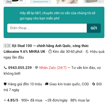
Hãy để lại SĐT, chuyên viên tư vấn của chúng tôi sẽ
gọi ngay cho bạn miễn phí!
🇬🇧
Xịt Stud 100 — chính hãng Anh Quốc, công thức
Lidocaine 9.6% MHRA UK
· ⏱️ Kéo dài 30-60 phút · 💪 Hiệu quả
ngay lần đầu
📞
0943.055.239
· 💬
Nhắn Zalo (24/7)
— Tư vấn kín đáo, vợ
không biết
🛡️ Hàng giả đền 10 triệu · 🚚 Giao kín toàn quốc, COD · 🔄 Đổi
trả 7 ngày
⭐
4.85/5
· 900+ đã mua · ~28 đơn/ngày · 88% mua lại