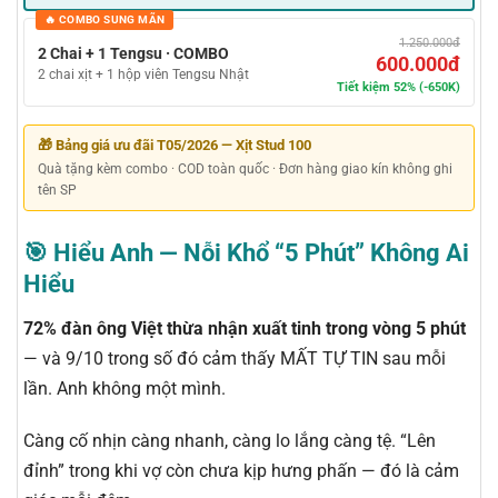
🔥 COMBO SUNG MÃN
1.250.000đ
2 Chai + 1 Tengsu · COMBO
600.000đ
2 chai xịt + 1 hộp viên Tengsu Nhật
Tiết kiệm 52% (-650K)
🎁 Bảng giá ưu đãi T05/2026 — Xịt Stud 100
Quà tặng kèm combo · COD toàn quốc · Đơn hàng giao kín không ghi
tên SP
🎯 Hiểu Anh — Nỗi Khổ “5 Phút” Không Ai
Hiểu
72% đàn ông Việt thừa nhận xuất tinh trong vòng 5 phút
— và 9/10 trong số đó cảm thấy MẤT TỰ TIN sau mỗi
lần. Anh không một mình.
Càng cố nhịn càng nhanh, càng lo lắng càng tệ. “Lên
đỉnh” trong khi vợ còn chưa kịp hưng phấn — đó là cảm