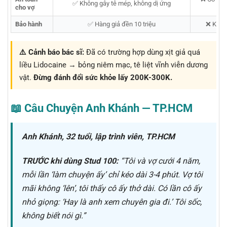
✅ Không gây tê mép, không dị ứng
cho vợ
Bảo hành
✅ Hàng giả đền 10 triệu
❌ Khôn
⚠️ Cảnh báo bác sĩ:
Đã có trường hợp dùng xịt giả quá
liều Lidocaine → bỏng niêm mạc, tê liệt vĩnh viễn dương
vật.
Đừng đánh đổi sức khỏe lấy 200K-300K.
📖 Câu Chuyện Anh Khánh — TP.HCM
Anh Khánh, 32 tuổi, lập trình viên, TP.HCM
TRƯỚC khi dùng Stud 100:
“Tôi và vợ cưới 4 năm,
mỗi lần ‘làm chuyện ấy’ chỉ kéo dài 3-4 phút. Vợ tôi
mãi không ‘lên’, tôi thấy cô ấy thở dài. Có lần cô ấy
nhỏ giọng:
‘Hay là anh xem chuyên gia đi.’
Tôi sốc,
không biết nói gì.”