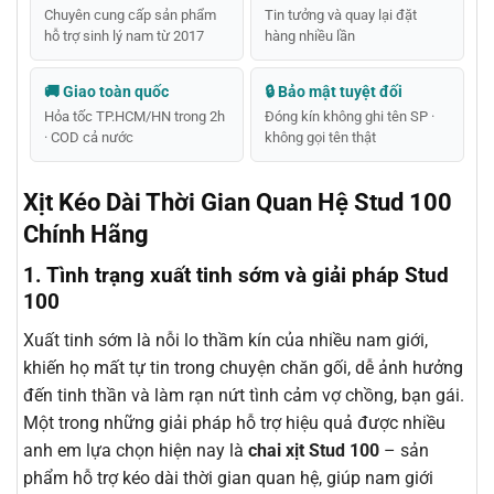
Chuyên cung cấp sản phẩm
Tin tưởng và quay lại đặt
hỗ trợ sinh lý nam từ 2017
hàng nhiều lần
🚚 Giao toàn quốc
🔒 Bảo mật tuyệt đối
Hỏa tốc TP.HCM/HN trong 2h
Đóng kín không ghi tên SP ·
· COD cả nước
không gọi tên thật
Xịt Kéo Dài Thời Gian Quan Hệ Stud 100
Chính Hãng
1. Tình trạng xuất tinh sớm và giải pháp Stud
100
Xuất tinh sớm là nỗi lo thầm kín của nhiều nam giới,
khiến họ mất tự tin trong chuyện chăn gối, dễ ảnh hưởng
đến tinh thần và làm rạn nứt tình cảm vợ chồng, bạn gái.
Một trong những giải pháp hỗ trợ hiệu quả được nhiều
anh em lựa chọn hiện nay là
chai xịt Stud 100
– sản
phẩm hỗ trợ kéo dài thời gian quan hệ, giúp nam giới