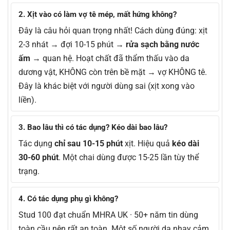
2. Xịt vào có làm vợ tê mép, mất hứng không?
Đây là câu hỏi quan trọng nhất! Cách dùng đúng: xịt
2-3 nhát → đợi 10-15 phút →
rửa sạch bằng nước
ấm
→ quan hệ. Hoạt chất đã thẩm thấu vào da
dương vật, KHÔNG còn trên bề mặt → vợ KHÔNG tê.
Đây là khác biệt với người dùng sai (xịt xong vào
liền).
3. Bao lâu thì có tác dụng? Kéo dài bao lâu?
Tác dụng
chỉ sau 10-15 phút
xịt. Hiệu quả
kéo dài
30-60 phút
. Một chai dùng được 15-25 lần tùy thể
trạng.
4. Có tác dụng phụ gì không?
Stud 100 đạt chuẩn MHRA UK · 50+ năm tin dùng
toàn cầu nên rất an toàn. Một số người da nhạy cảm