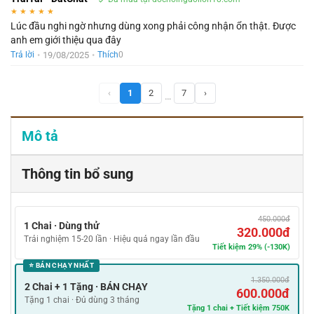
★
★
★
★
★
Lúc đầu nghi ngờ nhưng dùng xong phải công nhận ổn thật. Được
anh em giới thiệu qua đây
•
19/08/2025
•
Trả lời
Thích
0
‹
1
2
7
›
…
Mô tả
Thông tin bổ sung
450.000đ
1 Chai · Dùng thử
320.000đ
Trải nghiệm 15-20 lần · Hiệu quả ngay lần đầu
Tiết kiệm 29% (-130K)
⭐ BÁN CHẠY NHẤT
1.350.000đ
2 Chai + 1 Tặng · BÁN CHẠY
600.000đ
Tặng 1 chai · Đủ dùng 3 tháng
Tặng 1 chai + Tiết kiệm 750K