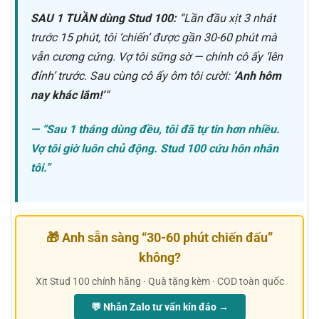
SAU 1 TUẦN dùng Stud 100:
“Lần đầu xịt 3 nhát
trước 15 phút, tôi ‘chiến’ được gần 30-60 phút mà
vẫn cương cứng. Vợ tôi sững sờ — chính cô ấy ‘lên
đỉnh’ trước. Sau cùng cô ấy ôm tôi cười:
‘Anh hôm
nay khác lắm!’
“
— “Sau 1 tháng dùng đều, tôi đã tự tin hơn nhiều.
Vợ tôi giờ luôn chủ động. Stud 100 cứu hôn nhân
tôi.”
🎁 Anh sẵn sàng “30-60 phút chiến đấu”
không?
Xịt Stud 100 chính hãng · Quà tặng kèm · COD toàn quốc
💬 Nhắn Zalo tư vấn kín đáo →