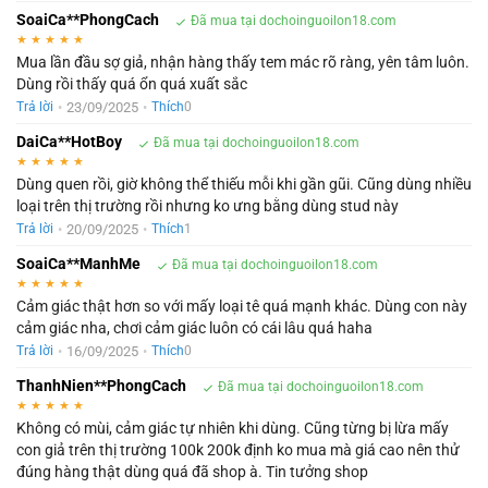
SoaiCa**PhongCach
Đã mua tại dochoinguoilon18.com
★
★
★
★
★
Mua lần đầu sợ giả, nhận hàng thấy tem mác rõ ràng, yên tâm luôn.
Dùng rồi thấy quá ổn quá xuất sắc
•
23/09/2025
•
Trả lời
Thích
0
DaiCa**HotBoy
Đã mua tại dochoinguoilon18.com
★
★
★
★
★
Dùng quen rồi, giờ không thể thiếu mỗi khi gần gũi. Cũng dùng nhiều
loại trên thị trường rồi nhưng ko ưng bằng dùng stud này
•
20/09/2025
•
Trả lời
Thích
1
SoaiCa**ManhMe
Đã mua tại dochoinguoilon18.com
★
★
★
★
★
Cảm giác thật hơn so với mấy loại tê quá mạnh khác. Dùng con này
cảm giác nha, chơi cảm giác luôn có cái lâu quá haha
•
16/09/2025
•
Trả lời
Thích
0
ThanhNien**PhongCach
Đã mua tại dochoinguoilon18.com
★
★
★
★
★
Không có mùi, cảm giác tự nhiên khi dùng. Cũng từng bị lừa mấy
con giả trên thị trường 100k 200k định ko mua mà giá cao nên thử
đúng hàng thật dùng quá đã shop à. Tin tưởng shop