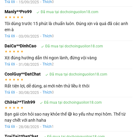
•
15/09/2025
•
Trả lời
Thích
0
Manly**Pro99
Đã mua tại dochoinguoilon18.com
★
★
★
★
★
Tôi dùng trước 15 phút là chuẩn luôn. Đúng xịn và quá đã các anh
em à
•
03/09/2025
•
Trả lời
Thích
0
DaiCa**DinhCao
Đã mua tại dochoinguoilon18.com
★
★
★
★
★
Xịt đúng hướng dẫn thì ngon lành, đừng vội vàng
•
31/08/2025
•
Trả lời
Thích
2
CoolGuy**DatChat
Đã mua tại dochoinguoilon18.com
★
★
★
★
★
Rất tiện lợi, dễ dùng, ai mới nên thử liều ít thôi
•
30/08/2025
•
Trả lời
Thích
0
ChiHai**Tinh99
Đã mua tại dochoinguoilon18.com
★
★
★
★
★
Bạn gái còn hỏi sao nay khỏe thế 😅 ko yếu như mọi hôm. Thế từ
nay chết với anh haha
•
28/08/2025
•
Trả lời
Thích
1
TraiTai**DatChat
Đã mua tại dochoinguoilon18.com