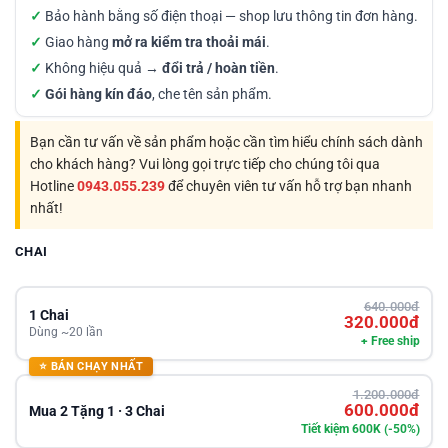
✓
Bảo hành bằng số điện thoại — shop lưu thông tin đơn hàng.
✓
Giao hàng
mở ra kiểm tra thoải mái
.
✓
Không hiệu quả →
đổi trả / hoàn tiền
.
✓
Gói hàng kín đáo
, che tên sản phẩm.
Bạn cần tư vấn về sản phẩm hoặc cần tìm hiểu chính sách dành
cho khách hàng? Vui lòng gọi trực tiếp cho chúng tôi qua
Hotline
0943.055.239
để chuyên viên tư vấn hỗ trợ bạn nhanh
nhất!
CHAI
640.000đ
1 Chai
320.000đ
Dùng ~20 lần
+ Free ship
⭐ BÁN CHẠY NHẤT
1.200.000đ
600.000đ
Mua 2 Tặng 1 · 3 Chai
Tiết kiệm 600K (-50%)