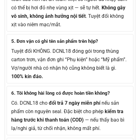
có thể bị hơi đỏ nhẹ vùng xịt — sẽ tự hết.
Không gây
vô sinh, không ảnh hưởng nội tiết
. Tuyệt đối không
xịt vào niêm mạc/mắt.
5. Đơn vận có ghi tên sản phẩm trên hộp?
Tuyệt đối KHÔNG. DCNL18 đóng gói trong thùng
carton trơn, vận đơn ghi “Phụ kiện” hoặc “Mỹ phẩm”.
Vợ/người nhà có nhận hộ cũng không biết là gì.
100% kín đáo.
6. Tôi không hài lòng có được hoàn tiền không?
Có. DCNL18 cho
đổi trả 7 ngày miễn phí
nếu sản
phẩm còn nguyên seal. Đặc biệt cho phép
kiểm tra
hàng trước khi thanh toán (COD)
— nếu thấy bao bì
lạ/nghi giả, từ chối nhận, không mất phí.