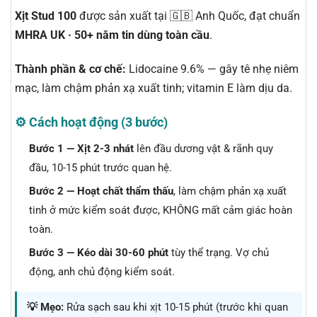
Xịt Stud 100
được sản xuất tại 🇬🇧 Anh Quốc, đạt chuẩn
MHRA UK · 50+ năm tin dùng toàn cầu
.
Thành phần & cơ chế:
Lidocaine 9.6% — gây tê nhẹ niêm
mạc, làm chậm phản xạ xuất tinh; vitamin E làm dịu da.
⚙️ Cách hoạt động (3 bước)
Bước 1 — Xịt 2-3 nhát
lên đầu dương vật & rãnh quy
đầu, 10-15 phút trước quan hệ.
Bước 2 — Hoạt chất thẩm thấu
, làm chậm phản xạ xuất
tinh ở mức kiểm soát được, KHÔNG mất cảm giác hoàn
toàn.
Bước 3 — Kéo dài 30-60 phút
tùy thể trạng. Vợ chủ
động, anh chủ động kiểm soát.
💡 Mẹo:
Rửa sạch sau khi xịt 10-15 phút (trước khi quan