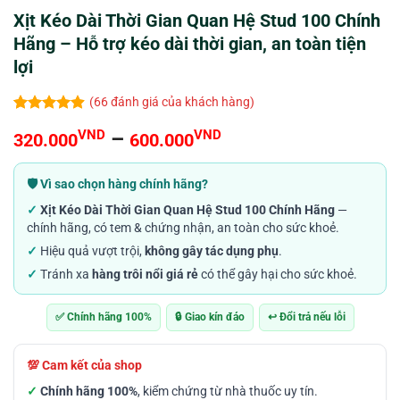
Xịt Kéo Dài Thời Gian Quan Hệ Stud 100 Chính
Hãng – Hỗ trợ kéo dài thời gian, an toàn tiện
lợi
(
66
đánh giá của khách hàng)
4.85
66
trên 5
Khoảng
VND
–
VND
320.000
600.000
dựa trên
đánh giá
giá:
từ
🛡️ Vì sao chọn hàng chính hãng?
320.000VND
✓
Xịt Kéo Dài Thời Gian Quan Hệ Stud 100 Chính Hãng
—
đến
chính hãng, có tem & chứng nhận, an toàn cho sức khoẻ.
600.000VND
✓
Hiệu quả vượt trội,
không gây tác dụng phụ
.
✓
Tránh xa
hàng trôi nổi giá rẻ
có thể gây hại cho sức khoẻ.
✅ Chính hãng 100%
🔒 Giao kín đáo
↩️ Đổi trả nếu lỗi
💯 Cam kết của shop
✓
Chính hãng 100%
, kiểm chứng từ nhà thuốc uy tín.