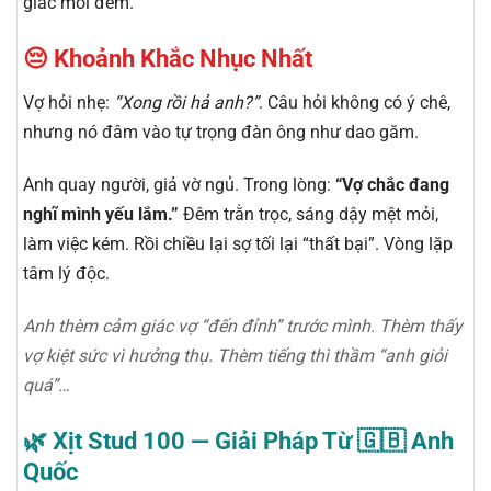
giác mỗi đêm.
😔 Khoảnh Khắc Nhục Nhất
Vợ hỏi nhẹ:
“Xong rồi hả anh?”
. Câu hỏi không có ý chê,
nhưng nó đâm vào tự trọng đàn ông như dao găm.
Anh quay người, giả vờ ngủ. Trong lòng:
“Vợ chắc đang
nghĩ mình yếu lắm.”
Đêm trằn trọc, sáng dậy mệt mỏi,
làm việc kém. Rồi chiều lại sợ tối lại “thất bại”. Vòng lặp
tâm lý độc.
Anh thèm cảm giác vợ “đến đỉnh” trước mình. Thèm thấy
vợ kiệt sức vì hưởng thụ. Thèm tiếng thì thầm “anh giỏi
quá”…
🌿 Xịt Stud 100 — Giải Pháp Từ 🇬🇧 Anh
Quốc