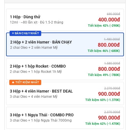
690.000đ
1 Hộp · Dùng thử
400.000đ
12ml · ~80 lần xịt · Đủ 1.5-2 tháng
Tiết kiệm 42% (-290K)
⭐ BÁN CHẠY NHẤT
1.480.000đ
2 Hộp + 2 viên Hamer · BÁN CHẠY
800.000đ
2 chai Oleo + 2 viên Hamer Mỹ
Tiết kiệm 46% (-680K)
1.580.000đ
2 Hộp + 1 hộp Rocket · COMBO
800.000đ
2 chai Oleo + 1 hộp Rocket 1h Mỹ
Tiết kiệm 49% (-780K)
🔥 TIẾT KIỆM NHẤT
2.270.000đ
3 Hộp + 4 viên Hamer · BEST DEAL
900.000đ
3 chai Oleo + 4 viên Hamer Mỹ
Tiết kiệm 60% (-1.370K)
2.370.000đ
3 Hộp + 1 Ngựa Thái · COMBO PRO
900.000đ
3 chai Oleo + 1 hộp Ngựa Thái 7000mg
Tiết kiệm 62% (-1.470K)