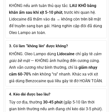
KHÔNG nếu anh tuân thủ quy tắc:
LAU KHÔ bằng
khăn ẩm sau khi xịt 5-10 phút
, trước khi quan hệ.
Lidocaine đã thấm vào da → không còn trên bề mặt
để truyền sang bạn gái. Hàng nghìn cặp đôi đã dùng
Oleo Lampo an toàn.
3. Có làm “không lên” được không?
KHÔNG. Oleo Lampo dùng
Lidocaine
chỉ gây tê
cảm
giác bề mặt
— KHÔNG ảnh hưởng đến cương cứng.
Anh vẫn cương như bình thường, chỉ là
giảm nhạy
cảm 60-70%
nên không “ra” nhanh. Khác xa với xịt
giả dùng Benzocaine quá liều gây tê đờ HOÀN TOÀN.
4. Kéo dài được bao lâu?
Tùy cơ địa, thường
30-45 phút
(gấp 5-10 lần thời
gian bình thường nếu anh đang chỉ kéo dài 3-5 phút).