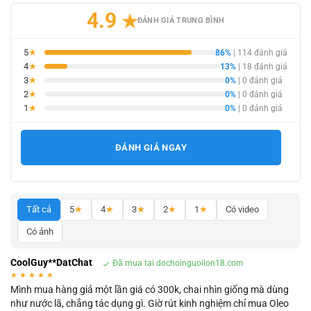
4.9
★
ĐÁNH GIÁ TRUNG BÌNH
5
★
86%
| 114 đánh giá
4
★
13%
| 18 đánh giá
3
★
0%
| 0 đánh giá
2
★
0%
| 0 đánh giá
1
★
0%
| 0 đánh giá
ĐÁNH GIÁ NGAY
Tất cả
5
★
4
★
3
★
2
★
1
★
Có video
Có ảnh
CoolGuy**DatChat
Đã mua tại dochoinguoilon18.com
★
★
★
★
★
Mình mua hàng giả một lần giá có 300k, chai nhìn giống mà dùng
như nước lã, chẳng tác dụng gì. Giờ rút kinh nghiệm chỉ mua Oleo