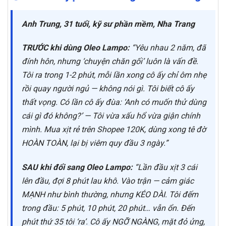
Anh Trung, 31 tuổi, kỹ sư phần mềm, Nha Trang
TRƯỚC khi dùng Oleo Lampo:
“Yêu nhau 2 năm, đã
đính hôn, nhưng ‘chuyện chăn gối’ luôn là vấn đề.
Tôi ra trong 1-2 phút, mỗi lần xong cô ấy chỉ ôm nhẹ
rồi quay người ngủ — không nói gì. Tôi biết cô ấy
thất vọng. Có lần cô ấy đùa:
‘Anh có muốn thử dùng
cái gì đó không?’
— Tôi vừa xấu hổ vừa giận chính
mình. Mua xịt rẻ trên Shopee 120K, dùng xong tê đờ
HOÀN TOÀN, lại bị viêm quy đầu 3 ngày.”
SAU khi đổi sang Oleo Lampo:
“Lần đầu xịt 3 cái
lên đầu, đợi 8 phút lau khô. Vào trận — cảm giác
MẠNH như bình thường, nhưng KÉO DÀI. Tôi đếm
trong đầu: 5 phút, 10 phút, 20 phút… vẫn ổn. Đến
phút thứ 35 tôi ‘ra’. Cô ấy NGỠ NGÀNG, mặt đỏ ửng,