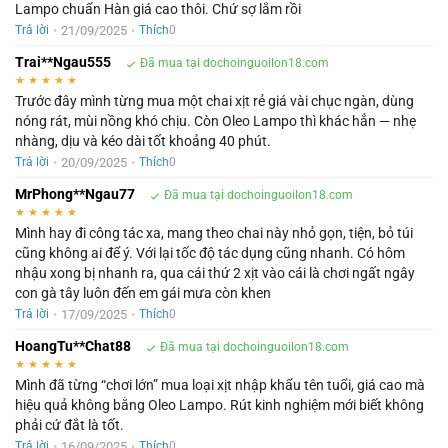
Lampo chuẩn Hàn giá cao thôi. Chứ sợ lắm rồi
•
21/09/2025
•
Trả lời
Thích
0
Trai**Ngau555
Đã mua tại dochoinguoilon18.com
★
★
★
★
★
Trước đây mình từng mua một chai xịt rẻ giá vài chục ngàn, dùng
nóng rát, mùi nồng khó chịu. Còn Oleo Lampo thì khác hẳn — nhẹ
nhàng, dịu và kéo dài tốt khoảng 40 phút.
•
20/09/2025
•
Trả lời
Thích
0
MrPhong**Ngau77
Đã mua tại dochoinguoilon18.com
★
★
★
★
★
Mình hay đi công tác xa, mang theo chai này nhỏ gọn, tiện, bỏ túi
cũng không ai để ý. Với lại tốc độ tác dụng cũng nhanh. Có hôm
nhậu xong bị nhanh ra, qua cái thứ 2 xịt vào cái là chơi ngất ngây
con gà tây luôn đến em gái mưa còn khen
•
17/09/2025
•
Trả lời
Thích
0
HoangTu**Chat88
Đã mua tại dochoinguoilon18.com
★
★
★
★
★
Mình đã từng “chơi lớn” mua loại xịt nhập khẩu tên tuổi, giá cao mà
hiệu quả không bằng Oleo Lampo. Rút kinh nghiệm mới biết không
phải cứ đắt là tốt.
•
16/09/2025
•
Trả lời
Thích
0