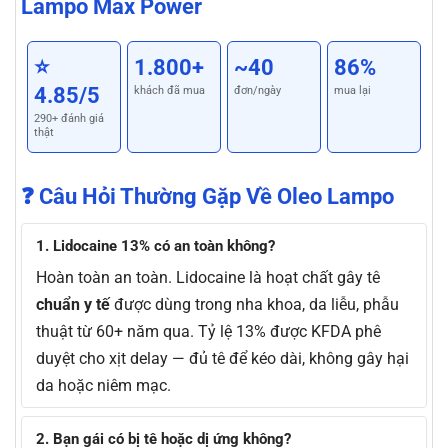
Lampo Max Power
⭐
1.800+
~40
86%
4.85/5
khách đã mua
đơn/ngày
mua lại
290+ đánh giá
thật
❓ Câu Hỏi Thường Gặp Về Oleo Lampo
1. Lidocaine 13% có an toàn không?
Hoàn toàn an toàn. Lidocaine là hoạt chất gây tê
chuẩn y tế
được dùng trong nha khoa, da liễu, phẫu
thuật từ 60+ năm qua. Tỷ lệ 13% được KFDA phê
duyệt cho xịt delay — đủ tê để kéo dài, không gây hại
da hoặc niêm mạc.
2. Bạn gái có bị tê hoặc dị ứng không?