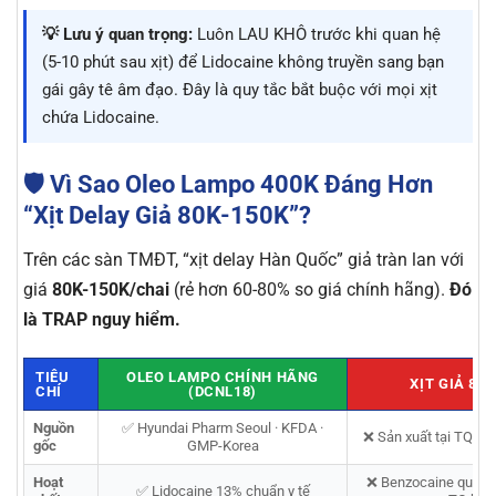
💡 Lưu ý quan trọng:
Luôn LAU KHÔ trước khi quan hệ
(5-10 phút sau xịt) để Lidocaine không truyền sang bạn
gái gây tê âm đạo. Đây là quy tắc bắt buộc với mọi xịt
chứa Lidocaine.
🛡️ Vì Sao Oleo Lampo 400K Đáng Hơn
“Xịt Delay Giả 80K-150K”?
Trên các sàn TMĐT, “xịt delay Hàn Quốc” giả tràn lan với
giá
80K-150K/chai
(rẻ hơn 60-80% so giá chính hãng).
Đó
là TRAP nguy hiểm.
TIÊU
OLEO LAMPO CHÍNH HÃNG
XỊT GIẢ 80
CHÍ
(DCNL18)
Nguồn
✅ Hyundai Pharm Seoul · KFDA ·
❌ Sản xuất tại TQ, k
gốc
GMP-Korea
Hoạt
❌ Benzocaine quá liề
✅ Lidocaine 13% chuẩn y tế