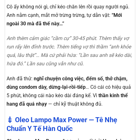
Cô ấy không nói gì, chỉ kéo chăn lên rồi quay người ngủ.
Anh nằm cạnh, mắt mở trừng trừng, tự dằn vặt:
“Mới
ngoài 30 mà đã thế này…”
Anh thèm cảm giác “cầm cự” 30-45 phút. Thèm thấy vợ
run rẩy lên đỉnh trước. Thèm tiếng vợ thì thầm “anh khỏe
quá, lâu thật”… Mà cứ phải hứa:
“Lần sau anh sẽ kéo dài,
hứa đó.”
Lần sau cũng vẫn như cũ.
Anh đã thử:
nghĩ chuyện công việc, đếm số, thở chậm,
dùng condom dày, dừng-lại-rồi-tiếp
… Có cái có hiệu quả
5 phút, không cái nào kéo dài đáng kể. Vì
thần kinh thể
hang đã quá nhạy
— chỉ kỹ thuật không đủ.
💉 Oleo Lampo Max Power — Tê Nhẹ
Chuẩn Y Tế Hàn Quốc