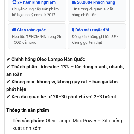
🏆 8+ năm kinh nghiệm
👥 50.000+ khách hàng
Chuyên cung cấp sản phẩm
Tin tưởng và quay lại đặt
hỗ trợ sinh lý nam từ 2017
hàng nhiều lần
🚚 Giao toàn quốc
🔒 Bảo mật tuyệt đối
Hỏa tốc TP.HCM/HN trong 2h
Đóng kín không ghi tên SP ·
· COD cả nước
không gọi tên thật
✔ Chính hãng Oleo Lampo Hàn Quốc
✔ Thành phần Lidocaine 13% – tác dụng mạnh, nhanh,
an toàn
✔ Không mùi, không vị, không gây rát – bạn gái khó
phát hiện
✔ Kéo dài quan hệ từ 20–30 phút chỉ với 2–3 hơi xịt
Thông tin sản phẩm
Tên sản phẩm:
Oleo Lampo Max Power – Xịt chống
xuất tinh sớm