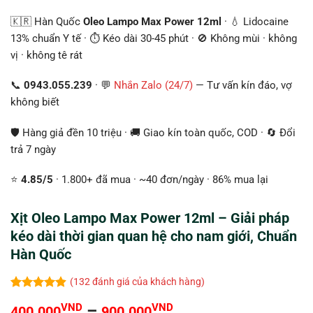
🇰🇷 Hàn Quốc
Oleo Lampo Max Power 12ml
· 💧 Lidocaine
13% chuẩn Y tế · ⏱️ Kéo dài 30-45 phút · 🚫 Không mùi · không
vị · không tê rát
📞
0943.055.239
· 💬
Nhắn Zalo (24/7)
— Tư vấn kín đáo, vợ
không biết
🛡️ Hàng giả đền 10 triệu · 🚚 Giao kín toàn quốc, COD · 🔄 Đổi
trả 7 ngày
⭐
4.85/5
· 1.800+ đã mua · ~40 đơn/ngày · 86% mua lại
Xịt Oleo Lampo Max Power 12ml – Giải pháp
kéo dài thời gian quan hệ cho nam giới, Chuẩn
Hàn Quốc
(
132
đánh giá của khách hàng)
4.86
132
trên 5
Khoảng
VND
–
VND
400.000
900.000
dựa trên