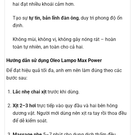
hai đạt nhiều khoái cảm hơn.
Tạo sự
tự tin, bản lĩnh đàn ông
, duy trì phong độ ổn
định.
Không mùi, không vị, không gây nóng rát – hoàn
toàn tự nhiên, an toàn cho cả hai.
Hướng dẫn sử dụng Oleo Lampo Max Power
Để đạt hiệu quả tối đa, anh em nên làm đúng theo các
bước sau:
Lắc nhẹ chai xịt
trước khi dùng.
Xịt 2–3 hơi
trực tiếp vào quy đầu và hai bên hông
dương vật. Người mới dùng nên xịt ra tay rồi thoa đều
để dễ kiểm soát.
Massage nhẹ
5–7 phút cho dung dịch thấm đều.