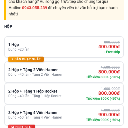
cho khách hàng? Vui lòng gọi trực tiếp cho chúng tôi qua
Hotline
0943.055.239
để chuyên viên tư vấn hỗ trợ bạn nhanh
nhất!
HỘP
800.000đ
1 Hộp
400.000đ
Dùng ~20 lần
+ Free ship
⭐ BÁN CHẠY NHẤT
1.600.000đ
2 Hộp + Tặng 2 Viên Hamer
800.000đ
Dùng ~40 lần · Tặng 2 Viên Hamer
Tiết kiệm 800K (-50%)
1.600.000đ
2 Hộp + Tặng 1 Hộp Rocket
800.000đ
Dùng ~40 lần · Tặng 1 Hộp Rocket
Tiết kiệm 800K (-50%)
1.800.000đ
3 Hộp + Tặng 4 Viên Hamer
900.000đ
Dùng ~60 lần · Tặng 4 Viên Hamer
Tiết kiệm 900K (-50%)
💎 BEST DEAL