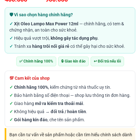
đánh giá
giá:
từ
🛡️ Vì sao chọn hàng chính hãng?
400.000VND
✓
Xịt Oleo Lampo Max Power 12ml
— chính hãng, có tem &
đến
chứng nhận, an toàn cho sức khoẻ.
900.000VND
✓
Hiệu quả vượt trội,
không gây tác dụng phụ
.
✓
Tránh xa
hàng trôi nổi giá rẻ
có thể gây hại cho sức khoẻ.
✅ Chính hãng 100%
🔒 Giao kín đáo
↩️ Đổi trả nếu lỗi
💯 Cam kết của shop
✓
Chính hãng 100%
, kiểm chứng từ nhà thuốc uy tín.
✓
Bảo hành bằng số điện thoại — shop lưu thông tin đơn hàng.
✓
Giao hàng
mở ra kiểm tra thoải mái
.
✓
Không hiệu quả →
đổi trả / hoàn tiền
.
✓
Gói hàng kín đáo
, che tên sản phẩm.
Bạn cần tư vấn về sản phẩm hoặc cần tìm hiểu chính sách dành