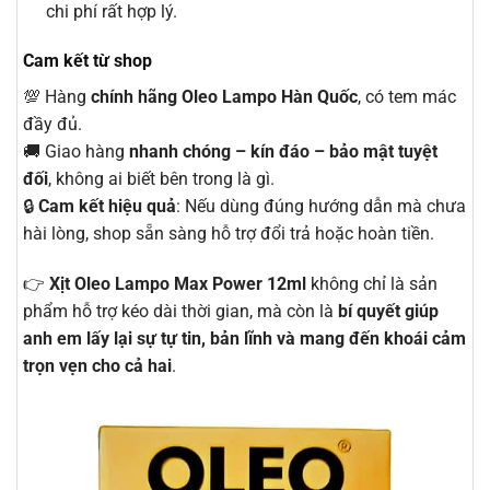
chi phí rất hợp lý.
Cam kết từ shop
💯 Hàng
chính hãng Oleo Lampo Hàn Quốc
, có tem mác
đầy đủ.
🚚 Giao hàng
nhanh chóng – kín đáo – bảo mật tuyệt
đối
, không ai biết bên trong là gì.
🔒
Cam kết hiệu quả
: Nếu dùng đúng hướng dẫn mà chưa
hài lòng, shop sẵn sàng hỗ trợ đổi trả hoặc hoàn tiền.
👉
Xịt Oleo Lampo Max Power 12ml
không chỉ là sản
phẩm hỗ trợ kéo dài thời gian, mà còn là
bí quyết giúp
anh em lấy lại sự tự tin, bản lĩnh và mang đến khoái cảm
trọn vẹn cho cả hai
.