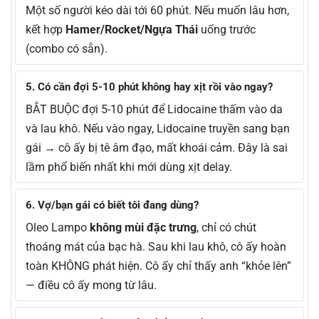
Một số người kéo dài tới 60 phút. Nếu muốn lâu hơn,
kết hợp
Hamer/Rocket/Ngựa Thái
uống trước
(combo có sẵn).
5. Có cần đợi 5-10 phút không hay xịt rồi vào ngay?
BẮT BUỘC đợi 5-10 phút để Lidocaine thấm vào da
và lau khô. Nếu vào ngay, Lidocaine truyền sang bạn
gái → cô ấy bị tê âm đạo, mất khoái cảm. Đây là sai
lầm phổ biến nhất khi mới dùng xịt delay.
6. Vợ/bạn gái có biết tôi đang dùng?
Oleo Lampo
không mùi đặc trưng
, chỉ có chút
thoáng mát của bạc hà. Sau khi lau khô, cô ấy hoàn
toàn KHÔNG phát hiện. Cô ấy chỉ thấy anh “khỏe lên”
— điều cô ấy mong từ lâu.