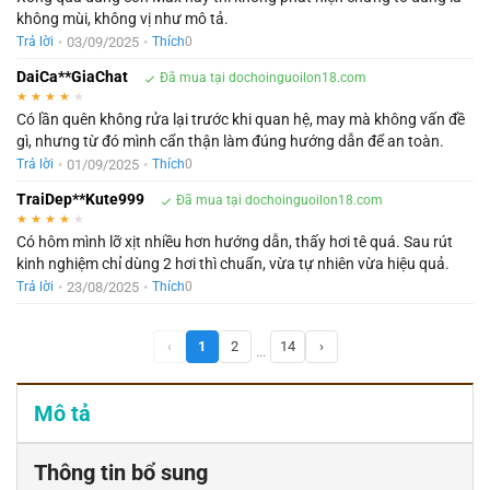
không mùi, không vị như mô tả.
•
03/09/2025
•
Trả lời
Thích
0
DaiCa**GiaChat
Đã mua tại dochoinguoilon18.com
★
★
★
★
★
Có lần quên không rửa lại trước khi quan hệ, may mà không vấn đề
gì, nhưng từ đó mình cẩn thận làm đúng hướng dẫn để an toàn.
•
01/09/2025
•
Trả lời
Thích
0
TraiDep**Kute999
Đã mua tại dochoinguoilon18.com
★
★
★
★
★
Có hôm mình lỡ xịt nhiều hơn hướng dẫn, thấy hơi tê quá. Sau rút
kinh nghiệm chỉ dùng 2 hơi thì chuẩn, vừa tự nhiên vừa hiệu quả.
•
23/08/2025
•
Trả lời
Thích
0
‹
1
2
14
›
…
Mô tả
Thông tin bổ sung