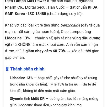
Oleo Lampo Max Power
được sản xuất bởi
Hyundai
Pharm Co., Ltd
tại Seoul, Hàn Quốc — đạt chuẩn
KFDA ·
GMP-Korea · ISO 13485
(chuẩn dụng cụ y tế).
Khác với các loại xịt rẻ tiền dùng
Benzocaine
(gây tê quá
mạnh, mất cảm giác hoàn toàn), Oleo Lampo dùng
Lidocaine 13%
— chuẩn y tế, gây tê nhẹ
vùng đầu dương
vật
mà KHÔNG làm mất khoái cảm. Anh vẫn cảm nhận
được, chỉ là
giảm nhạy cảm 60-70%
→ kéo dài thời gian
gấp 5-7 lần.
🧬 Thành phần chính
Lidocaine 13%
— hoạt chất gây tê nhẹ chuẩn y tế (dùng
trong nha khoa, da liễu). Tỷ lệ 13% là tối ưu — đủ tê để
kéo dài, không tê đến mức mất cảm giác.
Glycerin tinh khiết KR
— dưỡng ẩm, tạo lớp màng mỏng
giúp Lidocaine thấm đều, không gây kích ứng.