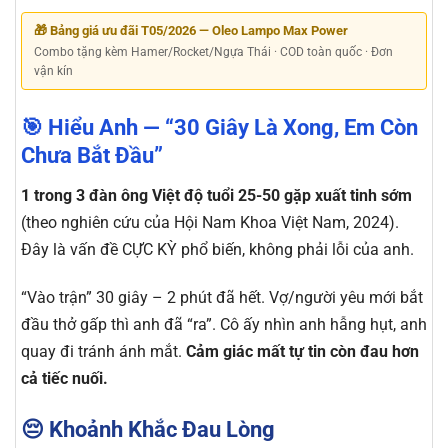
🎁 Bảng giá ưu đãi T05/2026 — Oleo Lampo Max Power
Combo tặng kèm Hamer/Rocket/Ngựa Thái · COD toàn quốc · Đơn
vận kín
🎯 Hiểu Anh — “30 Giây Là Xong, Em Còn
Chưa Bắt Đầu”
1 trong 3 đàn ông Việt độ tuổi 25-50 gặp xuất tinh sớm
(theo nghiên cứu của Hội Nam Khoa Việt Nam, 2024).
Đây là vấn đề CỰC KỲ phổ biến, không phải lỗi của anh.
“Vào trận” 30 giây – 2 phút đã hết. Vợ/người yêu mới bắt
đầu thở gấp thì anh đã “ra”. Cô ấy nhìn anh hẫng hụt, anh
quay đi tránh ánh mắt.
Cảm giác mất tự tin còn đau hơn
cả tiếc nuối.
😔 Khoảnh Khắc Đau Lòng