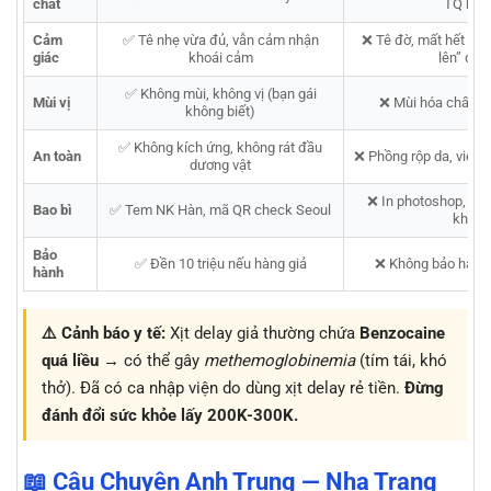
chất
TQ ké
Cảm
✅ Tê nhẹ vừa đủ, vẫn cảm nhận
❌ Tê đờ, mất hết cảm
giác
khoái cảm
lên” đượ
✅ Không mùi, không vị (bạn gái
Mùi vị
❌ Mùi hóa chất hắ
không biết)
✅ Không kích ứng, không rát đầu
An toàn
❌ Phồng rộp da, viêm 
dương vật
❌ In photoshop, kh
Bao bì
✅ Tem NK Hàn, mã QR check Seoul
khẩu
Bảo
✅ Đền 10 triệu nếu hàng giả
❌ Không bảo hành,
hành
⚠️ Cảnh báo y tế:
Xịt delay giả thường chứa
Benzocaine
quá liều
→ có thể gây
methemoglobinemia
(tím tái, khó
thở). Đã có ca nhập viện do dùng xịt delay rẻ tiền.
Đừng
đánh đổi sức khỏe lấy 200K-300K.
📖 Câu Chuyện Anh Trung — Nha Trang