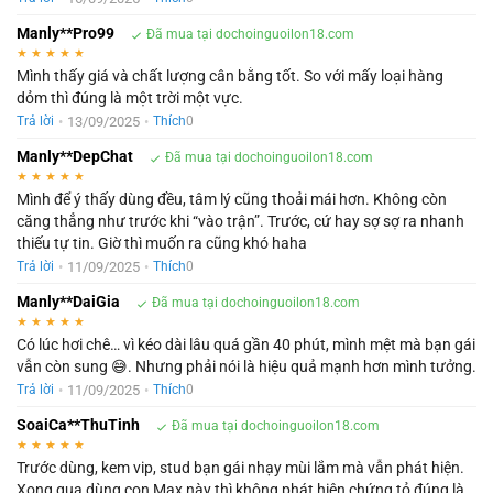
Manly**Pro99
Đã mua tại dochoinguoilon18.com
★
★
★
★
★
Mình thấy giá và chất lượng cân bằng tốt. So với mấy loại hàng
dỏm thì đúng là một trời một vực.
•
13/09/2025
•
Trả lời
Thích
0
Manly**DepChat
Đã mua tại dochoinguoilon18.com
★
★
★
★
★
Mình để ý thấy dùng đều, tâm lý cũng thoải mái hơn. Không còn
căng thẳng như trước khi “vào trận”. Trước, cứ hay sợ sợ ra nhanh
thiếu tự tin. Giờ thì muốn ra cũng khó haha
•
11/09/2025
•
Trả lời
Thích
0
Manly**DaiGia
Đã mua tại dochoinguoilon18.com
★
★
★
★
★
Có lúc hơi chê… vì kéo dài lâu quá gần 40 phút, mình mệt mà bạn gái
vẫn còn sung 😅. Nhưng phải nói là hiệu quả mạnh hơn mình tưởng.
•
11/09/2025
•
Trả lời
Thích
0
SoaiCa**ThuTinh
Đã mua tại dochoinguoilon18.com
★
★
★
★
★
Trước dùng, kem vip, stud bạn gái nhạy mùi lắm mà vẫn phát hiện.
Xong qua dùng con Max này thì không phát hiện chứng tỏ đúng là