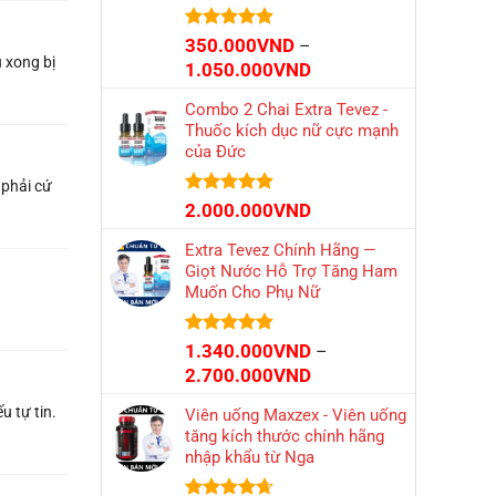
Được xếp
350.000
VND
–
hạng
4.86
u xong bị
Khoảng
1.050.000
VND
5 sao
giá:
Combo 2 Chai Extra Tevez -
từ
Thuốc kích dục nữ cực mạnh
350.000VND
của Đức
đến
1.050.000VND
 phải cứ
Được xếp
2.000.000
VND
hạng
4.80
5 sao
Extra Tevez Chính Hãng —
Giọt Nước Hỗ Trợ Tăng Ham
Muốn Cho Phụ Nữ
Được xếp
1.340.000
VND
–
hạng
4.81
Khoảng
2.700.000
VND
5 sao
giá:
u tự tin.
Viên uống Maxzex - Viên uống
từ
tăng kích thước chính hãng
1.340.000VND
nhập khẩu từ Nga
đến
2.700.000VND