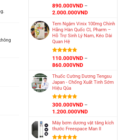
Được xếp
890.000
VND
–
hạng
4.66
ng.
Khoảng
2.000.000
VND
5 sao
giá:
Tem Ngậm Vinix 100mg Chính
từ
Hãng Hàn Quốc CL Pharm –
890.000VND
Hỗ Trợ Sinh Lý Nam, Kéo Dài
đến
 không
Quan Hệ
2.000.000VND
Được xếp
110.000
VND
–
hạng
4.73
Khoảng
860.000
VND
5 sao
giá:
Thuốc Cường Dương Tengsu
từ
Japan - Chống Xuất Tinh Sớm
110.000VND
Hiệu Qủa
đến
860.000VND
Được xếp
300.000
VND
–
hạng
4.74
Khoảng
1.200.000
VND
5 sao
giá:
Máy bơm dương vật tăng kích
từ
thước Freespace Man II
300.000VND
đến