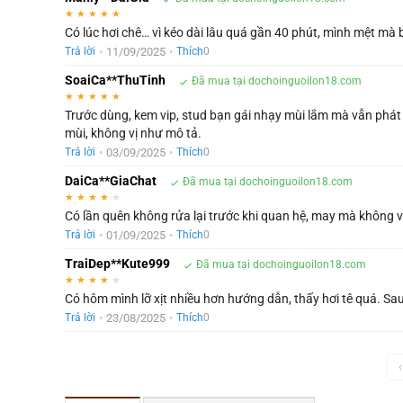
★
★
★
★
★
Có lúc hơi chê… vì kéo dài lâu quá gần 40 phút, mình mệt mà
•
11/09/2025
•
Trả lời
Thích
0
SoaiCa**ThuTinh
Đã mua tại dochoinguoilon18.com
★
★
★
★
★
Trước dùng, kem vip, stud bạn gái nhạy mùi lắm mà vẫn phát
mùi, không vị như mô tả.
•
03/09/2025
•
Trả lời
Thích
0
DaiCa**GiaChat
Đã mua tại dochoinguoilon18.com
★
★
★
★
★
Có lần quên không rửa lại trước khi quan hệ, may mà không 
•
01/09/2025
•
Trả lời
Thích
0
TraiDep**Kute999
Đã mua tại dochoinguoilon18.com
★
★
★
★
★
Có hôm mình lỡ xịt nhiều hơn hướng dẫn, thấy hơi tê quá. Sau
•
23/08/2025
•
Trả lời
Thích
0
‹