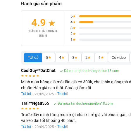
Đánh giá sản phẩm
5
★
4.9
★
4
★
3
★
ĐÁNH GIÁ TRUNG
2
★
BÌNH
1
★
Tất cả
5
★
4
★
3
★
2
★
1
★
Có video
CoolGuy**DatChat
Đã mua tại dochoinguoilon18.com
★
★
★
★
★
Mình mua hàng giả một lần giá có 300k, chai nhìn giống mà 
chuẩn Hàn giá cao thôi. Chứ sợ lắm rồi
•
21/09/2025
•
Trả lời
Thích
0
Trai**Ngau555
Đã mua tại dochoinguoilon18.com
★
★
★
★
★
Trước đây mình từng mua một chai xịt rẻ giá vài chục ngàn, 
và kéo dài tốt khoảng 40 phút.
•
20/09/2025
•
Trả lời
Thích
0