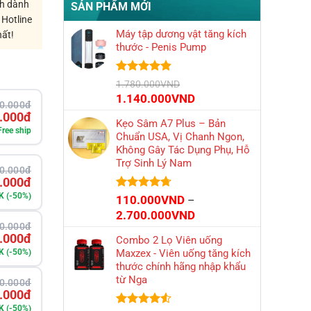
ch dành
SẢN PHẨM MỚI
 Hotline
Máy tập dương vật tăng kích
hất!
thước - Penis Pump
Được xếp
1.780.000
VND
hạng
4.79
Giá
Giá
1.140.000
VND
5 sao
0.000đ
gốc
hiện
.000đ
Kẹo Sâm A7 Plus – Bản
là:
tại
Free ship
Chuẩn USA, Vị Chanh Ngon,
1.780.000VND.
là:
Không Gây Tác Dụng Phụ, Hỗ
1.140.000VND.
Trợ Sinh Lý Nam
0.000đ
.000đ
K (-50%)
Được xếp
110.000
VND
–
hạng
4.71
Khoảng
2.700.000
VND
5 sao
0.000đ
giá:
.000đ
Combo 2 Lọ Viên uống
từ
K (-50%)
Maxzex - Viên uống tăng kích
110.000VND
thước chính hãng nhập khẩu
đến
từ Nga
0.000đ
2.700.000VND
.000đ
K (-50%)