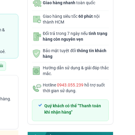
Giao hàng nhanh
toàn quốc
Giao hàng siêu tốc
60 phút
nội
thành HCM
D
m &
Đổi trả trong 7 ngày nếu
tình trạng
hàng còn nguyên vẹn
D
Bảo mật tuyệt đối
thông tin khách
oẻ.
hàng
lỗi
Hướng dẫn sử dụng & giải đáp thắc
mắc.
Hotline
0943.055.239
hỗ trợ suốt
thời gian sử dụng.
 hàng.
Quý khách có thể "Thanh toán
khi nhận hàng"