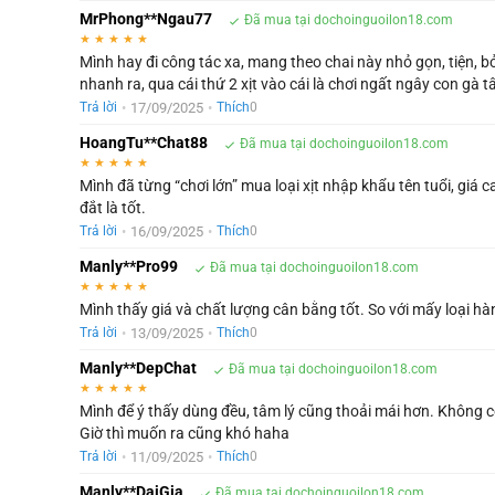
MrPhong**Ngau77
Đã mua tại dochoinguoilon18.com
★
★
★
★
★
Mình hay đi công tác xa, mang theo chai này nhỏ gọn, tiện, b
nhanh ra, qua cái thứ 2 xịt vào cái là chơi ngất ngây con gà
•
17/09/2025
•
Trả lời
Thích
0
HoangTu**Chat88
Đã mua tại dochoinguoilon18.com
★
★
★
★
★
Mình đã từng “chơi lớn” mua loại xịt nhập khẩu tên tuổi, gi
đắt là tốt.
•
16/09/2025
•
Trả lời
Thích
0
Manly**Pro99
Đã mua tại dochoinguoilon18.com
★
★
★
★
★
Mình thấy giá và chất lượng cân bằng tốt. So với mấy loại hà
•
13/09/2025
•
Trả lời
Thích
0
Manly**DepChat
Đã mua tại dochoinguoilon18.com
★
★
★
★
★
Mình để ý thấy dùng đều, tâm lý cũng thoải mái hơn. Không cò
Giờ thì muốn ra cũng khó haha
•
11/09/2025
•
Trả lời
Thích
0
Manly**DaiGia
Đã mua tại dochoinguoilon18.com