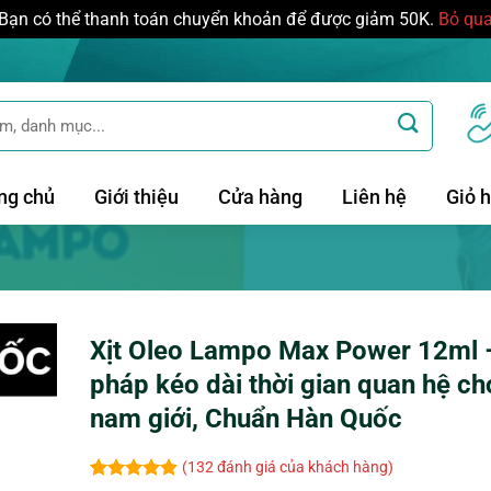
Bạn có thể thanh toán chuyển khoản để được giảm 50K.
Bỏ qu
ng chủ
Giới thiệu
Cửa hàng
Liên hệ
Giỏ 
Xịt Oleo Lampo Max Power 12ml –
pháp kéo dài thời gian quan hệ ch
nam giới, Chuẩn Hàn Quốc
(
132
đánh giá của khách hàng)