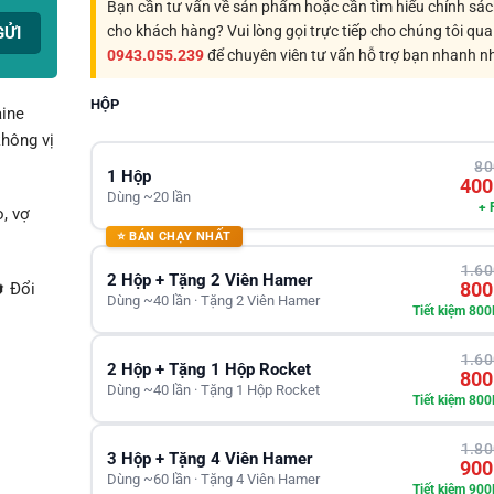
Bạn cần tư vấn về sản phẩm hoặc cần tìm hiểu chính sá
cho khách hàng? Vui lòng gọi trực tiếp cho chúng tôi qua
0943.055.239
để chuyên viên tư vấn hỗ trợ bạn nhanh n
HỘP
aine
không vị
80
1 Hộp
400
Dùng ~20 lần
+ 
, vợ
⭐ BÁN CHẠY NHẤT
1.60
2 Hộp + Tặng 2 Viên Hamer
800
 Đổi
Dùng ~40 lần · Tặng 2 Viên Hamer
Tiết kiệm 800
1.60
2 Hộp + Tặng 1 Hộp Rocket
800
Dùng ~40 lần · Tặng 1 Hộp Rocket
Tiết kiệm 800
1.80
3 Hộp + Tặng 4 Viên Hamer
900
Dùng ~60 lần · Tặng 4 Viên Hamer
Tiết kiệm 900