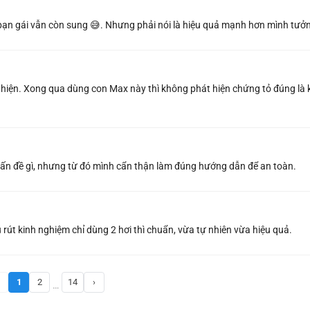
 bạn gái vẫn còn sung 😅. Nhưng phải nói là hiệu quả mạnh hơn mình tưở
 hiện. Xong qua dùng con Max này thì không phát hiện chứng tỏ đúng là
vấn đề gì, nhưng từ đó mình cẩn thận làm đúng hướng dẫn để an toàn.
 rút kinh nghiệm chỉ dùng 2 hơi thì chuẩn, vừa tự nhiên vừa hiệu quả.
1
2
14
›
…