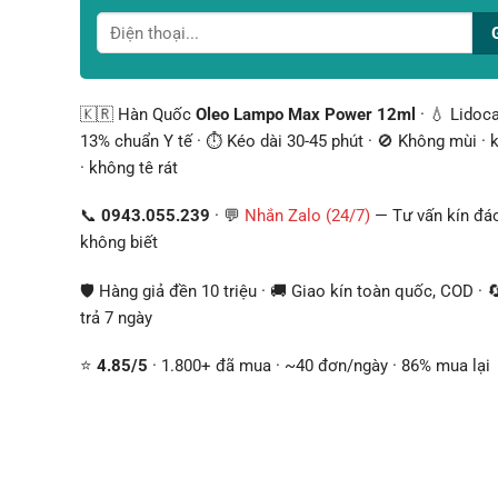
🇰🇷 Hàn Quốc
Oleo Lampo Max Power 12ml
· 💧 Lidoc
13% chuẩn Y tế · ⏱️ Kéo dài 30-45 phút · 🚫 Không mùi · 
· không tê rát
📞
0943.055.239
· 💬
Nhắn Zalo (24/7)
— Tư vấn kín đáo
không biết
🛡️ Hàng giả đền 10 triệu · 🚚 Giao kín toàn quốc, COD · 
trả 7 ngày
⭐
4.85/5
· 1.800+ đã mua · ~40 đơn/ngày · 86% mua lại