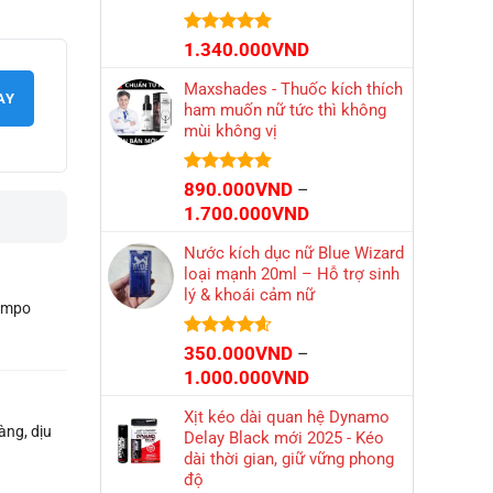
1.499.000VND
Được xếp
1.340.000
VND
hạng
4.87
5 sao
Maxshades - Thuốc kích thích
AY
ham muốn nữ tức thì không
mùi không vị
Được xếp
890.000
VND
–
hạng
4.83
Khoảng
1.700.000
VND
5 sao
giá:
Nước kích dục nữ Blue Wizard
từ
loại mạnh 20ml – Hỗ trợ sinh
890.000VND
lý & khoái cảm nữ
đến
Lampo
1.700.000VND
Được xếp
350.000
VND
–
hạng
4.56
Khoảng
1.000.000
VND
5 sao
giá:
Xịt kéo dài quan hệ Dynamo
từ
àng, dịu
Delay Black mới 2025 - Kéo
350.000VND
dài thời gian, giữ vững phong
đến
độ
1.000.000VND