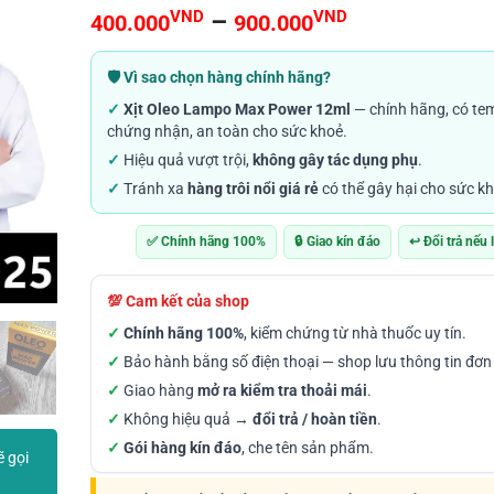
4.86
132
trên 5
Khoảng
VND
–
VND
400.000
900.000
dựa trên
đánh giá
giá:
từ
🛡️ Vì sao chọn hàng chính hãng?
400.000VN
✓
Xịt Oleo Lampo Max Power 12ml
— chính hãng, có te
đến
chứng nhận, an toàn cho sức khoẻ.
900.000VN
✓
Hiệu quả vượt trội,
không gây tác dụng phụ
.
✓
Tránh xa
hàng trôi nổi giá rẻ
có thể gây hại cho sức kh
✅ Chính hãng 100%
🔒 Giao kín đáo
↩️ Đổi trả nếu 
💯 Cam kết của shop
✓
Chính hãng 100%
, kiểm chứng từ nhà thuốc uy tín.
✓
Bảo hành bằng số điện thoại — shop lưu thông tin đơn
✓
Giao hàng
mở ra kiểm tra thoải mái
.
✓
Không hiệu quả →
đổi trả / hoàn tiền
.
✓
Gói hàng kín đáo
, che tên sản phẩm.
ẽ gọi