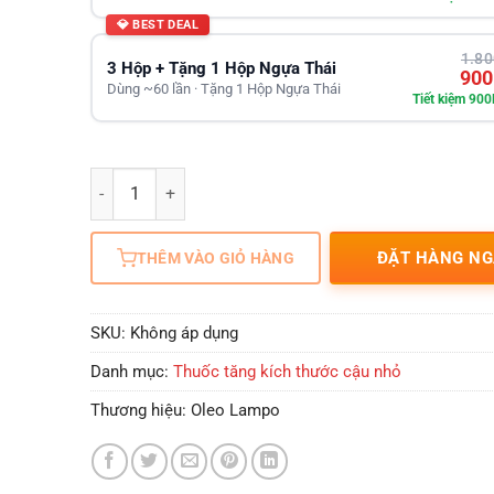
💎 BEST DEAL
1.80
3 Hộp + Tặng 1 Hộp Ngựa Thái
900
Dùng ~60 lần · Tặng 1 Hộp Ngựa Thái
Tiết kiệm 900
Số lượng
ĐẶT HÀNG NG
THÊM VÀO GIỎ HÀNG
SKU:
Không áp dụng
Danh mục:
Thuốc tăng kích thước cậu nhỏ
Thương hiệu:
Oleo Lampo