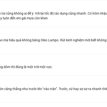
ỏ túi cũng không ai để ý. Với lại tốc độ tác dụng cũng nhanh. Có hôm nhậ
 tây luôn đến em gái mưa còn khen
á cao mà hiệu quả không bằng Oleo Lampo. Rút kinh nghiệm mới biết không
ng dỏm thì đúng là một trời một vực.
n căng thẳng như trước khi “vào trận”. Trước, cứ hay sợ sợ ra nhanh thiế