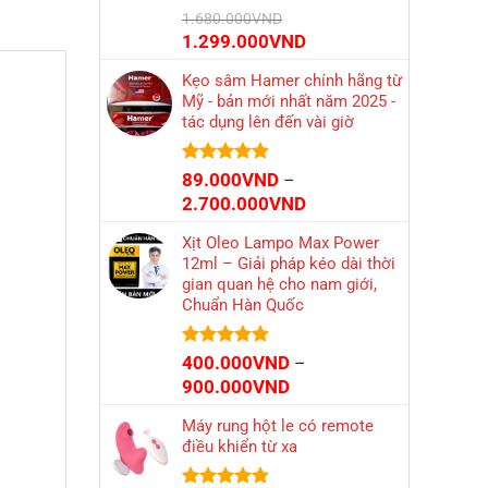
1.200.000VND
Được xếp
1.680.000
VND
hạng
4.79
Giá
Giá
1.299.000
VND
5 sao
gốc
hiện
Kẹo sâm Hamer chính hãng từ
là:
tại
Mỹ - bản mới nhất năm 2025 -
1.680.000VND.
là:
tác dụng lên đến vài giờ
1.299.000VND.
Được xếp
89.000
VND
–
hạng
4.84
Khoảng
2.700.000
VND
5 sao
giá:
Xịt Oleo Lampo Max Power
từ
12ml – Giải pháp kéo dài thời
89.000VND
gian quan hệ cho nam giới,
đến
Chuẩn Hàn Quốc
2.700.000VND
Được xếp
400.000
VND
–
hạng
4.86
Khoảng
900.000
VND
5 sao
giá:
Máy rung hột le có remote
từ
điều khiển từ xa
400.000VND
đến