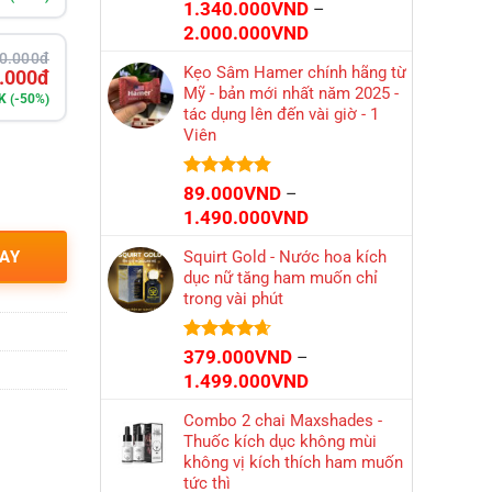
Được xếp
1.340.000
VND
–
hạng
4.52
Khoảng
2.000.000
VND
5 sao
giá:
0.000đ
Kẹo Sâm Hamer chính hãng từ
.000đ
từ
Mỹ - bản mới nhất năm 2025 -
1.340.000VND
K (-50%)
tác dụng lên đến vài giờ - 1
đến
Viên
2.000.000VND
Được xếp
89.000
VND
–
hạng
4.84
Khoảng
1.490.000
VND
5 sao
giá:
AY
Squirt Gold - Nước hoa kích
từ
dục nữ tăng ham muốn chỉ
89.000VND
trong vài phút
đến
1.490.000VND
Được xếp
379.000
VND
–
hạng
4.66
Khoảng
1.499.000
VND
5 sao
giá:
Combo 2 chai Maxshades -
từ
Thuốc kích dục không mùi
379.000VND
không vị kích thích ham muốn
đến
tức thì